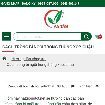
0977.087.005
ĐĂNG NHẬP
ĐĂNG KÝ
0346.403.147
ĐIỂM BÁN HÀNG
0
CÁCH TRỒNG BÍ NGỒI TRONG THÙNG XỐP, CHẬU
Hướng dẫn trồng trọt
Cách trồng bí ngồi trong thùng xốp, chậu
nguyetadmin
0 Bình luận
83
Được viết bởi:
08
Aug
Hôm nay hatgiongtot.net sẽ hướng dẫn các bạn
cách trồng bí ngồi trong thùng xốp
chậu đơn giản, dễ