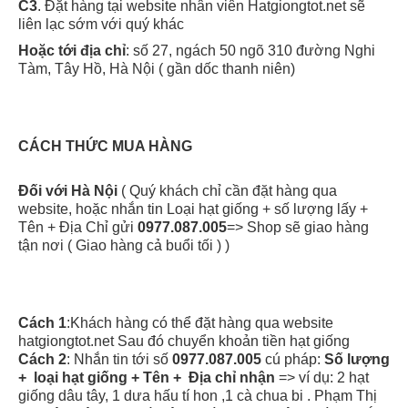
C3
. Đặt hàng tại website nhân viên Hatgiongtot.net sẽ
liên lạc sớm với quý khác
Hoặc tới địa chỉ
: số 27, ngách 50 ngõ 310 đường Nghi
Tàm, Tây Hồ, Hà Nội ( gần dốc thanh niên)
CÁCH THỨC MUA HÀNG
Đối với Hà Nội
( Quý khách chỉ cần đặt hàng qua
website, hoặc nhắn tin Loại hạt giống + số lượng lấy +
Tên + Địa Chỉ gửi
0977.087.005
=> Shop sẽ giao hàng
tận nơi ( Giao hàng cả buổi tối ) )
Cách 1
:Khách hàng có thể đặt hàng qua website
hatgiongtot.net Sau đó chuyển khoản tiền hạt giống
Cách 2
: Nhắn tin tới số
0977.087.005
cú pháp:
Số lượng
+ loại hạt giống + Tên + Địa chỉ nhận
=> ví dụ: 2 hạt
giống dâu tây, 1 dưa hấu tí hon ,1 cà chua bi . Phạm Thị