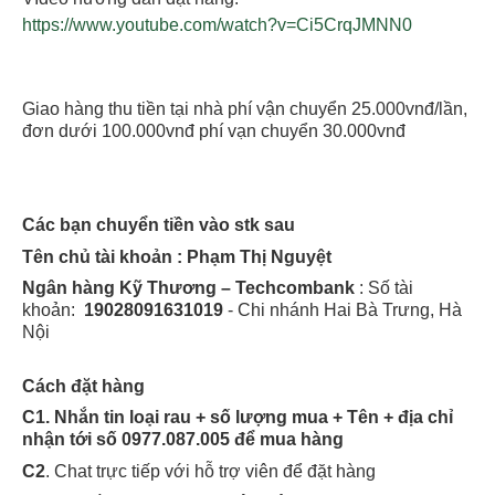
https://www.youtube.com/watch?v=Ci5CrqJMNN0
Giao hàng thu tiền tại nhà phí vận chuyển 25.000vnđ/lần,
đơn dưới 100.000vnđ phí vạn chuyển 30.000vnđ
Các bạn chuyển tiền vào stk sau
Tên chủ tài khoản : Phạm Thị Nguyệt
Ngân hàng Kỹ Thương – Techcombank
: Số tài
khoản:
19028091631019
- Chi nhánh Hai Bà Trưng, Hà
Nội
Cách đặt hàng
C1. Nhắn tin loại rau + số lượng mua + Tên + địa chỉ
nhận tới số 0977.087.005 để mua hàng
C2
. Chat trực tiếp với hỗ trợ viên để đặt hàng