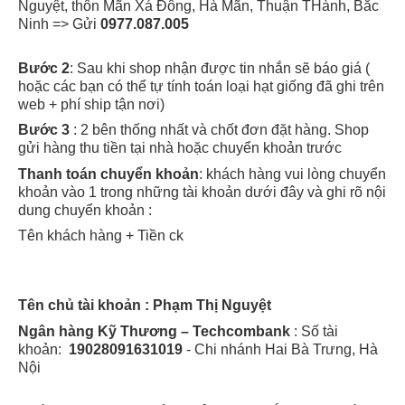
Nguyệt, thôn Mãn Xá Đông, Hà Mãn, Thuận THành, Bắc
Ninh => Gửi
0977.087.005
Bước 2
: Sau khi shop nhận được tin nhắn sẽ báo giá (
hoặc các bạn có thể tự tính toán loại hạt giống đã ghi trên
web + phí ship tận nơi)
Bước 3
: 2 bên thống nhất và chốt đơn đặt hàng. Shop
gửi hàng thu tiền tại nhà hoặc chuyển khoản trước
Thanh toán chuyển khoản
: khách hàng vui lòng chuyển
khoản vào 1 trong những tài khoản dưới đây và ghi rõ nội
dung chuyển khoản :
Tên khách hàng + Tiền ck
Tên chủ tài khoản : Phạm Thị Nguyệt
Ngân hàng Kỹ Thương – Techcombank
: Số tài
khoản:
19028091631019
- Chi nhánh Hai Bà Trưng, Hà
Nội