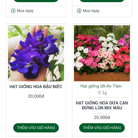
Mua ngay
Mua ngay
Hạt giống tốt An Tâm
HẠT GIỐNG HOA ĐẬU BIẾC
0.1g
20,000đ
HẠT GIỐNG HOA DỪA CẠN
ĐỨNG LÙN MIX MÀU
25,000đ
THÊM VÀO GIỎ HÀNG
THÊM VÀO GIỎ HÀNG