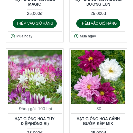
MAGIC
DƯƠNG LÙN
25,000đ
25,000đ
THÊM VÀO GIỎ HÀNG
THÊM VÀO GIỎ HÀNG
Mua ngay
Mua ngay
Đóng gói: 100 hạt
30
HẠT GIỐNG HOA TÚY
HẠT GIỐNG HOA CÁNH
ĐIỆP(HỒNG RI)
BƯỚM KÉP MIX
25,000đ
25,000đ