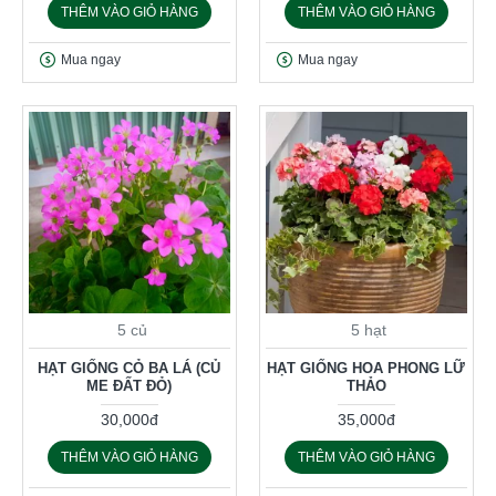
THÊM VÀO GIỎ HÀNG
THÊM VÀO GIỎ HÀNG
Mua ngay
Mua ngay
5 củ
5 hạt
HẠT GIỐNG CỎ BA LÁ (CỦ
HẠT GIỐNG HOA PHONG LỮ
ME ĐẤT ĐỎ)
THẢO
30,000đ
35,000đ
THÊM VÀO GIỎ HÀNG
THÊM VÀO GIỎ HÀNG