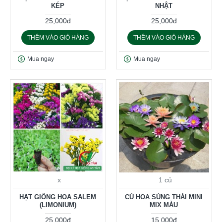
KÉP
NHẬT
25,000đ
25,000đ
THÊM VÀO GIỎ HÀNG
THÊM VÀO GIỎ HÀNG
Mua ngay
Mua ngay
x
1 củ
HẠT GIỐNG HOA SALEM
CỦ HOA SÚNG THÁI MINI
(LIMONIUM)
MIX MÀU
25,000đ
15,000đ