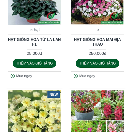
5 hạt
x
HẠT GIỐNG HOA TỬ LA LAN
HẠT GIỐNG HOA MAI ĐỊA
F1
THẢO
25,000đ
250,000đ
THÊM VÀO GIỎ HÀNG
THÊM VÀO GIỎ HÀNG
Mua ngay
Mua ngay
NEW