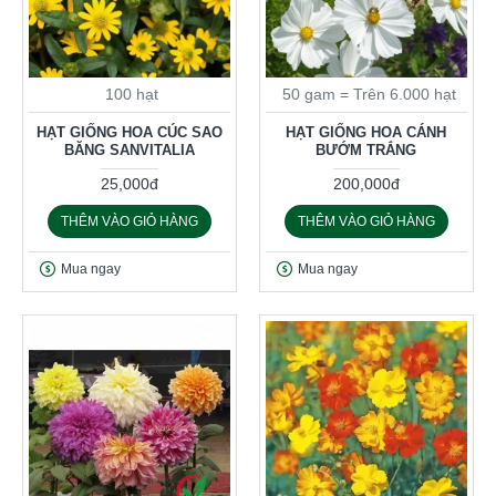
100 hạt
50 gam = Trên 6.000 hạt
HẠT GIỐNG HOA CÚC SAO
HẠT GIỐNG HOA CÁNH
BĂNG SANVITALIA
BƯỚM TRẮNG
25,000đ
200,000đ
THÊM VÀO GIỎ HÀNG
THÊM VÀO GIỎ HÀNG
Mua ngay
Mua ngay