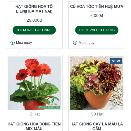
HẠT GIỐNG HOA TÔ
CỦ HOA TÓC TIÊN-HUỆ MƯA
LIÊN(HOA MẮT NAI)
6,000đ
25,000đ
THÊM VÀO GIỎ HÀNG
THÊM VÀO GIỎ HÀNG
Mua ngay
Mua ngay
NEW
5 Hạt
50 Hạt
HẠT GIỐNG HOA ĐỒNG TIỀN
HẠT GIỐNG CÂY LÁ MÀU LÁ
MIX MÀU
GẤM