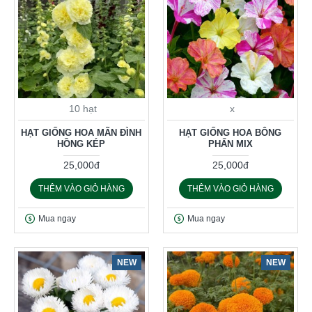
10 hạt
x
HẠT GIỐNG HOA MÃN ĐÌNH
HẠT GIỐNG HOA BÔNG
HỒNG KÉP
PHẤN MIX
25,000đ
25,000đ
THÊM VÀO GIỎ HÀNG
THÊM VÀO GIỎ HÀNG
Mua ngay
Mua ngay
NEW
NEW