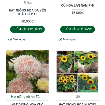
5 hạt
CỦ HOA LAN NAM PHI
HẠT GIỐNG HOA DẠ YẾN
15,000đ
THẢO KÉP F1
30,000đ
THÊM VÀO GIỎ HÀNG
THÊM VÀO GIỎ HÀNG
Mua ngay
Mua ngay
Hạt giống tốt An Tâm
20
HẠT GIỐNG HOA CÚC
HẠT GIỐNG HOA HƯỚNG