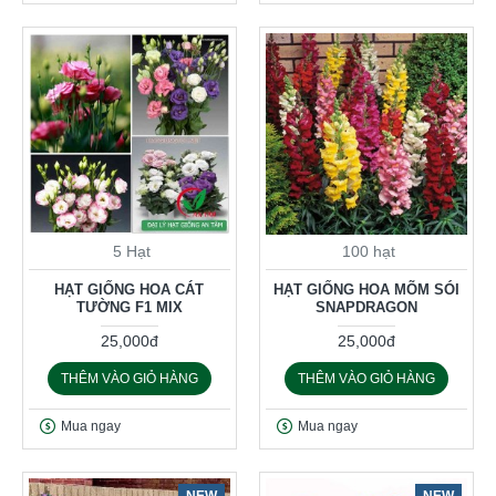
5 Hạt
100 hạt
HẠT GIỐNG HOA CÁT
HẠT GIỐNG HOA MÕM SÓI
TƯỜNG F1 MIX
SNAPDRAGON
25,000đ
25,000đ
THÊM VÀO GIỎ HÀNG
THÊM VÀO GIỎ HÀNG
Mua ngay
Mua ngay
NEW
NEW