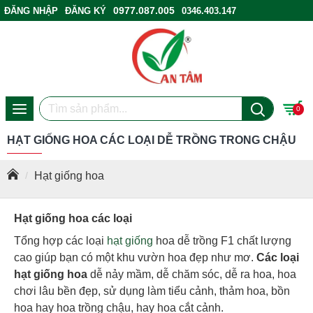
0977.087.005
ĐĂNG NHẬP
ĐĂNG KÝ
0346.403.147
ĐIỂM BÁN HÀNG
0
HẠT GIỐNG HOA CÁC LOẠI DỄ TRỒNG TRONG CHẬU
Hạt giống hoa
Hạt giống hoa các loại
Tổng hợp các loại
hạt giống
hoa dễ trồng F1 chất lượng
cao giúp bạn có một khu vườn hoa đẹp như mơ.
Các loại
hạt giống hoa
dễ nảy mầm, dễ chăm sóc, dễ ra hoa, hoa
chơi lâu bền đẹp, sử dụng làm tiểu cảnh, thảm hoa, bồn
hoa hay hoa trồng chậu, hay hoa cắt cảnh.