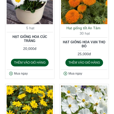
5 hạt
Hạt giống tốt An Tâm
30 hạt
HẠT GIỐNG HOA CÚC
TRẮNG
HẠT GIỐNG HOA VẠN THỌ
ĐỎ
20,000đ
25,000đ
THÊM VÀO GIỎ HÀNG
THÊM VÀO GIỎ HÀNG
Mua ngay
Mua ngay