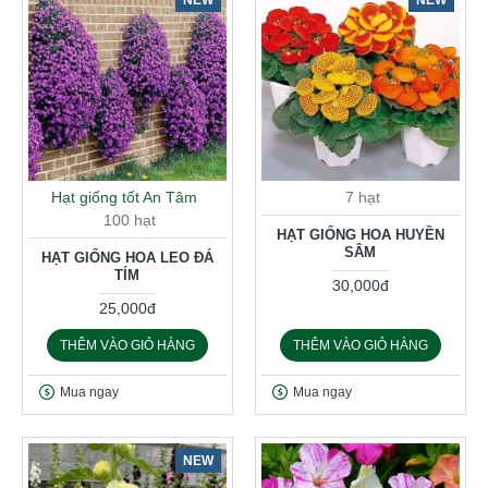
Hạt giống tốt An Tâm
7 hạt
100 hạt
HẠT GIỐNG HOA HUYỀN
SÂM
HẠT GIỐNG HOA LEO ĐÁ
TÍM
30,000đ
25,000đ
THÊM VÀO GIỎ HÀNG
THÊM VÀO GIỎ HÀNG
Mua ngay
Mua ngay
NEW