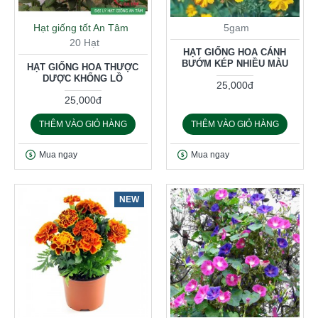
Hạt giống tốt An Tâm
5gam
20 Hạt
HẠT GIỐNG HOA CÁNH
BƯỚM KÉP NHIỀU MÀU
HẠT GIỐNG HOA THƯỢC
DƯỢC KHỔNG LỒ
25,000đ
25,000đ
THÊM VÀO GIỎ HÀNG
THÊM VÀO GIỎ HÀNG
Mua ngay
Mua ngay
NEW