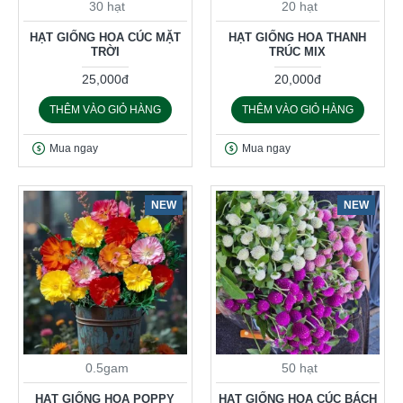
30 hạt
20 hạt
HẠT GIỐNG HOA CÚC MẶT
HẠT GIỐNG HOA THANH
TRỜI
TRÚC MIX
25,000đ
20,000đ
THÊM VÀO GIỎ HÀNG
THÊM VÀO GIỎ HÀNG
Mua ngay
Mua ngay
NEW
NEW
0.5gam
50 hạt
HẠT GIỐNG HOA POPPY
HẠT GIỐNG HOA CÚC BÁCH