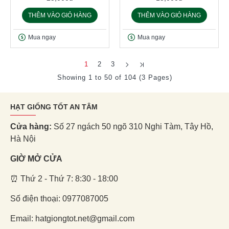
THÊM VÀO GIỎ HÀNG
THÊM VÀO GIỎ HÀNG
Mua ngay
Mua ngay
1
2
3
Showing 1 to 50 of 104 (3 Pages)
HẠT GIỐNG TỐT AN TÂM
Cửa hàng:
Số 27 ngách 50 ngõ 310 Nghi Tàm, Tây Hồ,
Hà Nội
GIỜ MỞ CỬA
⏰ Thứ 2 - Thứ 7: 8:30 - 18:00
Số điện thoại: 0977087005
Email: hatgiongtot.net@gmail.com