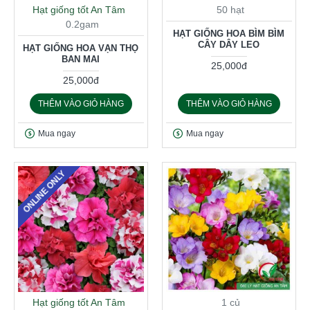
Hạt giống tốt An Tâm
50 hạt
0.2gam
HẠT GIỐNG HOA BÌM BÌM
CÂY DÂY LEO
HẠT GIỐNG HOA VẠN THỌ
BAN MAI
25,000đ
25,000đ
THÊM VÀO GIỎ HÀNG
THÊM VÀO GIỎ HÀNG
Mua ngay
Mua ngay
ONLINE ONLY
Hạt giống tốt An Tâm
1 củ