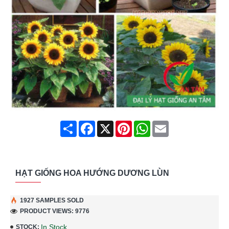
Share
Facebook
X
Pinterest
WhatsApp
Email
HẠT GIỐNG HOA HƯỚNG DƯƠNG LÙN
1927 SAMPLES SOLD
PRODUCT VIEWS: 9776
In Stock
STOCK: