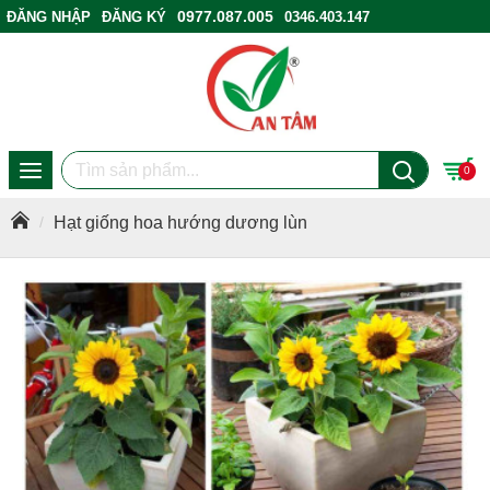
0977.087.005
ĐĂNG NHẬP
ĐĂNG KÝ
0346.403.147
ĐIỂM BÁN HÀNG
0
Hạt giống hoa hướng dương lùn