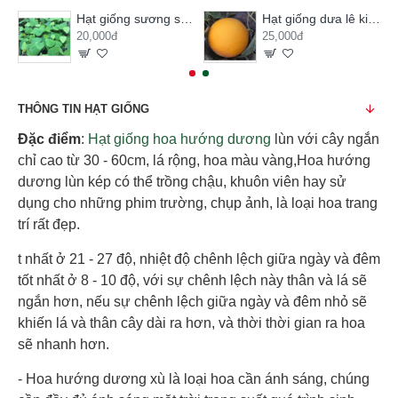
Hạt giống sương sâm lông
Hạt giống dưa lê kim hoàng hậu
20,000đ
25,000đ
THÔNG TIN HẠT GIỐNG
Đặc điểm
:
Hạt giống hoa hướng dương
lùn với cây ngắn
chỉ cao từ 30 - 60cm, lá rộng, hoa màu vàng,Hoa hướng
dương lùn kép có thể trồng chậu, khuôn viên hay sử
dụng cho những phim trường, chụp ảnh, là loại hoa trang
trí rất đẹp.
t nhất ở 21 - 27 độ, nhiệt độ chênh lệch giữa ngày và đêm
tốt nhất ở 8 - 10 độ, với sự chênh lệch này thân và lá sẽ
ngắn hơn, nếu sự chênh lệch giữa ngày và đêm nhỏ sẽ
khiến lá và thân cây dài ra hơn, và thời thời gian ra hoa
sẽ nhanh hơn.
- Hoa hướng dương xù là loại hoa cần ánh sáng, chúng