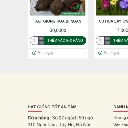
HẠT GIỐNG HOA BỈ NGẠN
CỦ HOA LAY ƠN
30,000đ
7,00
THÊM VÀO GIỎ HÀNG
THÊM VÀ
Mua ngay
Mua ngay
HẠT GIỐNG TỐT AN TÂM
DANH 
Hướng 
Cửa hàng:
Số 27 ngách 50 ngõ
310 Nghi Tàm, Tây Hồ, Hà Nội
Vận chu