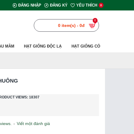
ĐĂNG NHẬP
ĐĂNG KÝ
YÊU THÍCH
0
0
0 item(s) - 0đ
AU MẦM
HẠT GIỐNG ĐỘC LẠ
HẠT GIỐNG CỎ
CHUÔNG
RODUCT VIEWS: 18307
views.
-
Viết một đánh giá