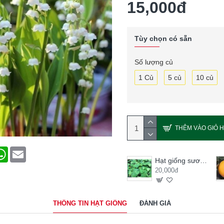
15,000đ
Tùy chọn có sẵn
Số lượng củ
1 Củ
5 củ
10 củ
THÊM VÀO GIỎ 
terest
WhatsApp
Email
Hạt giống sương sâm lông
20,000đ
THÔNG TIN HẠT GIỐNG
ĐÁNH GIÁ