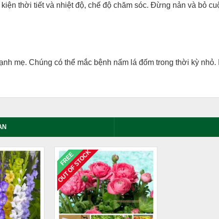
̣n thời tiết và nhiệt độ, chế độ chăm sóc. Đừng nản và bỏ cuô
h mẹ. Chúng có thể mắc bệnh nấm lá đốm trong thời kỳ nhỏ. K
AN
OUT OF STOCK
FREE