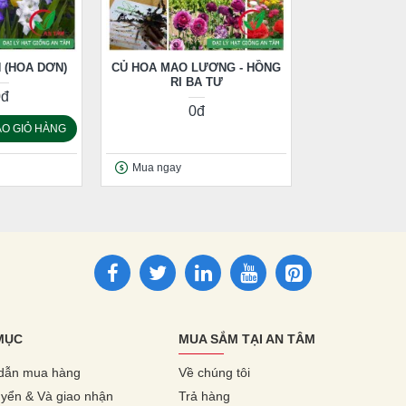
 (HOA DƠN)
CỦ HOA MAO LƯƠNG - HỒNG
RI BA TƯ
0đ
0đ
O GIỎ HÀNG
Mua ngay
MỤC
MUA SẮM TẠI AN TÂM
dẫn mua hàng
Về chúng tôi
yển & Và giao nhận
Trả hàng