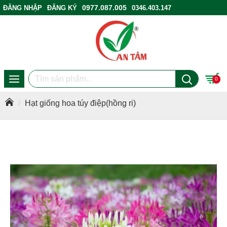
0977.087.005
ĐĂNG NHẬP
ĐĂNG KÝ
0346.403.147
ĐIỂM BÁN HÀNG
0
Hạt giống hoa túy điệp(hồng ri)