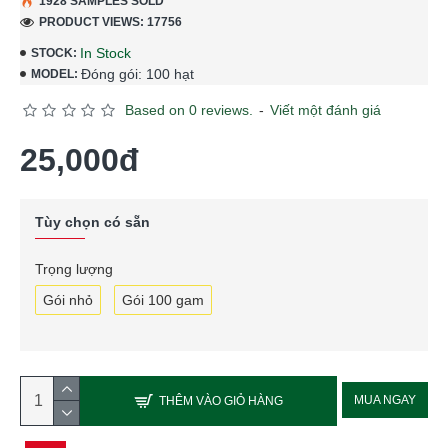
1928 SAMPLES SOLD
PRODUCT VIEWS: 17756
In Stock
STOCK:
Đóng gói: 100 hạt
MODEL:
Based on 0 reviews.
-
Viết một đánh giá
25,000đ
Tùy chọn có sẵn
Trọng lượng
Gói nhỏ
Gói 100 gam
MUA NGAY
THÊM VÀO GIỎ HÀNG