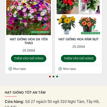
HẠT GIỐNG HOA DẠ YẾN
HẠT GIỐNG HOA RÂM BỤT
THẢO
25,000đ
25,000đ
THÊM VÀO GIỎ HÀNG
THÊM VÀO GIỎ HÀNG
Mua ngay
Mua ngay
HẠT GIỐNG TỐT AN TÂM
Cửa hàng:
Số 27 ngách 50 ngõ 310 Nghi Tàm, Tây Hồ,