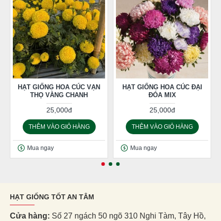
HẠT GIỐNG HOA CÚC VẠN
HẠT GIỐNG HOA CÚC ĐẠI
THỌ VÀNG CHANH
ĐÓA MIX
25,000đ
25,000đ
THÊM VÀO GIỎ HÀNG
THÊM VÀO GIỎ HÀNG
Mua ngay
Mua ngay
HẠT GIỐNG TỐT AN TÂM
Cửa hàng:
Số 27 ngách 50 ngõ 310 Nghi Tàm, Tây Hồ,