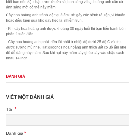
biệt bạn nên đặt chậu ươm ở cửa sổ, ban công vì hạt hoàng anh cần có
ánh sáng mới có thể nảy mầm.
Cây hoa hoàng anh tránh việc quá ẩm ướt gây các bệnh rễ, rệp, vi khuẩn
hoặc điều kiện quá khô gây héo lá, nhiễm trùn.
- Khi cây hoa hoàng anh được khoảng 30 ngày tuổi thì bạn tiến hành bón
phân 2 tuần / lần
- Cây hoa hoàng anh phát triển tốt nhất ở nhiệt độ dưới 25 độ C và chịu
được sương mù nhẹ. Hạt giioongs hoa hoàng anh thích đất có độ ẩm nhẹ
để dễ dàng nảy mầm. Sau khi hạt nảy mầm cấy ghép cây vào chậu cách
nhau 14 inch
ĐÁNH GIÁ
VIẾT MỘT ĐÁNH GIÁ
Tên
Đánh giá