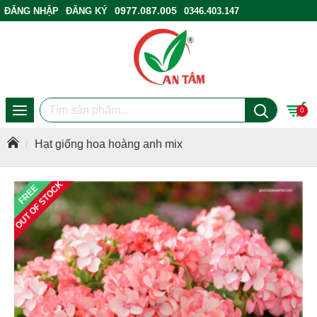
0977.087.005
ĐĂNG NHẬP
ĐĂNG KÝ
0346.403.147
ĐIỂM BÁN HÀNG
0
Hạt giống hoa hoàng anh mix
OUT OF STOCK
FREE