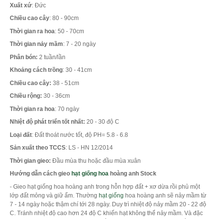
Xuất xứ
: Đức
Chiều cao cây
: 80 - 90cm
Thời gian ra hoa
: 50 - 70cm
Thời gian nảy mầm
: 7 - 20 ngày
Phân bón:
2 tuần/lần
Khoảng cách trồng
: 30 - 41cm
Chiều cao cây:
38 - 51cm
Chiều rộng:
30 - 36cm
Thời gian ra hoa
: 70 ngày
Nhiệt độ phát triển tốt nhất:
20 - 30 độ C
Loại đất
: Đất thoát nước tốt, độ PH= 5.8 - 6.8
Sản xuất theo TCCS
: LS - HN 12/2014
Thời gian gieo:
Đầu mùa thu hoặc đầu mùa xuân
Hướng dẫn cách gieo
hạt giống hoa
hoàng anh Stock
- Gieo hạt giống hoa hoàng anh trong hỗn hợp đất + xơ dừa rồi phủ một
lớp đất mỏng và giữ ẩm. Thường
hạt giống
hoa hoàng anh sẽ nảy mầm từ
7 - 14 ngày hoặc thậm chí tới 28 ngày. Duy trì nhiệt độ nảy mầm 20 - 22 độ
C. Tránh nhiệt độ cao hơn 24 độ C khiến hạt không thể nảy mầm. Và đặc