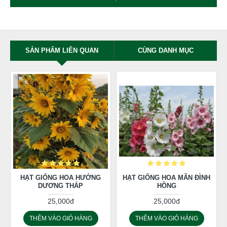
SẢN PHẨM LIÊN QUAN
CÙNG DANH MỤC
HẠT GIỐNG HOA HƯỚNG
HẠT GIỐNG HOA MÃN ĐÌNH
DƯƠNG THÁP
HỒNG
25,000đ
25,000đ
THÊM VÀO GIỎ HÀNG
THÊM VÀO GIỎ HÀNG