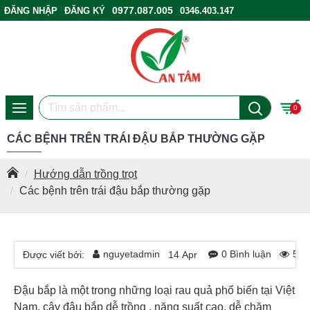
0977.087.005
ĐĂNG NHẬP
ĐĂNG KÝ
0346.403.147
ĐIỂM BÁN HÀNG
0
CÁC BỆNH TRÊN TRÁI ĐẬU BẮP THƯỜNG GẶP
Hướng dẫn trồng trọt
Các bệnh trên trái đậu bắp thường gặp
nguyetadmin
0 Bình luận
581
Được viết bởi:
14
Apr
Đậu bắp là một trong những loại rau quả phổ biến tại Việt
Nam, cây đậu bắp dễ trồng , năng suất cao, dễ chăm