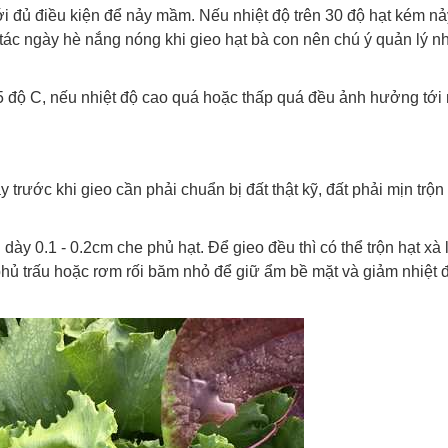
mới đủ điều kiện để nảy mầm. Nếu nhiệt độ trên 30 độ hạt kém 
ác ngày hè nắng nóng khi gieo hạt bà con nên chú ý quản lý nh
 25 độ C, nếu nhiệt độ cao quá hoặc thấp quá đều ảnh hưởng tới
y trước khi gieo cần phải chuẩn bị đất thật kỹ, đất phải mịn trộ
 dày 0.1 - 0.2cm che phủ hạt. Để gieo đều thì có thể trộn hạt xà 
 phủ trấu hoặc rơm rối băm nhỏ để giữ ẩm bề mặt và giảm nhiệt 