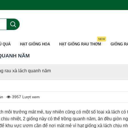
NEW
Ủ QUẢ
HẠT GIỐNG HOA
HẠT GIỐNG RAU THƠM
GIỐNG R
 QUANH NĂM
ng rau xà lách quanh năm
ận
3957 Lượt xem
ch môi trưởng mát mẻ, tuy nhiên cũng có một số loại xà lách có 
h chịu nhiệt, 2 giống này có thể trồng quanh năm, ăn đều giòn ng
 để khu vực ươm cần để nơi mát mẻ vì hạt giống xà lách chịu nh