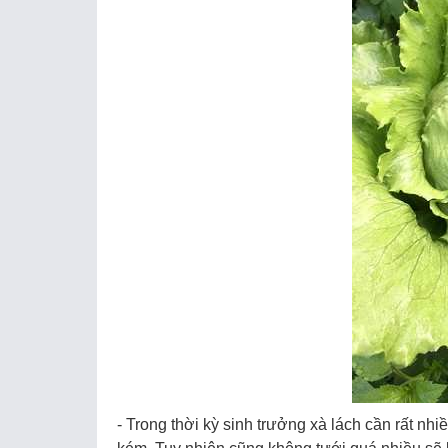
- Trong thời kỳ sinh trưởng xà lách cần rất nh