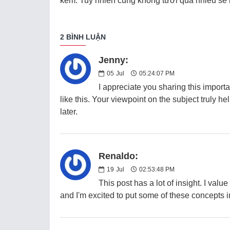
kém. Tuy nhiên cũng không tưới quá nhiều sẽ k
2 BÌNH LUẬN
Jenny:
05
Jul
05:24:07 PM
I appreciate you sharing this import
like this. Your viewpoint on the subject truly he
later.
Renaldo:
19
Jul
02:53:48 PM
This post has a lot of insight. I valu
and I'm excited to put some of these concepts i