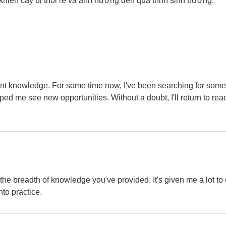
hiến cây bị thối rễ và ảnh hưởng đến quá trình sinh trưởng.
ant knowledge. For some time now, I've been searching for somet
lped me see new opportunities. Without a doubt, I'll return to rea
e the breadth of knowledge you've provided. It's given me a lot to
nto practice.