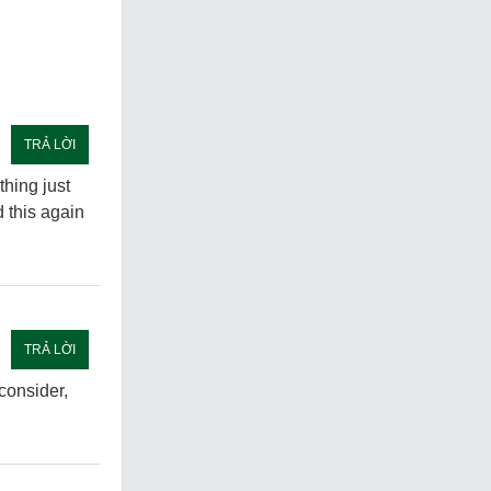
TRẢ LỜI
hing just
d this again
TRẢ LỜI
 consider,