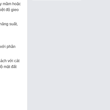
nảy mầm hoặc
iệt độ gieo
 năng suất,
n với phân
lách với cát
độ mặt đất