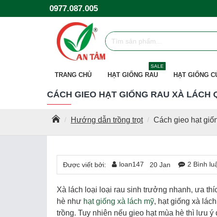
0977.087.005
SALE
TRANG CHỦ
HẠT GIỐNG RAU
HẠT GIỐNG C
CÁCH GIEO HẠT GIỐNG RAU XÀ LÁCH
Hướng dẫn trồng trọt
Cách gieo hạt giố
loan147
2 Bình lu
Được viết bởi:
20
Jan
Xà lách loại loại rau sinh trưởng nhanh, ưa thí
hè như
hạt giống xà lách mỹ
, hạt giống xà lác
trồng. Tuy nhiên nếu gieo hạt mùa hè thì lưu ý