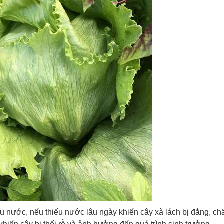
iều nước, nếu thiếu nước lâu ngày khiến cây xà lách bị đắng, ch