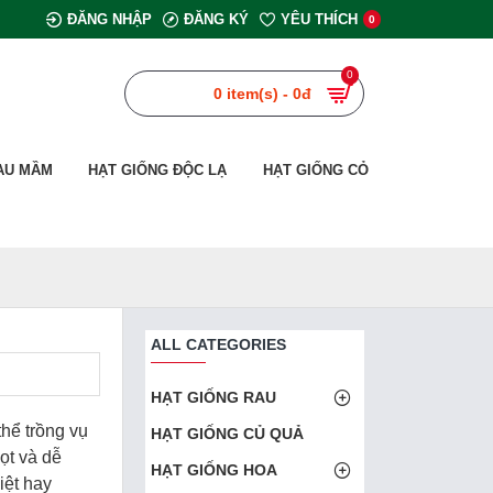
ĐĂNG NHẬP
ĐĂNG KÝ
YÊU THÍCH
0
0
0 item(s) - 0đ
AU MẦM
HẠT GIỐNG ĐỘC LẠ
HẠT GIỐNG CỎ
ALL CATEGORIES
HẠT GIỐNG RAU
thể trồng vụ
HẠT GIỐNG CỦ QUẢ
ọt và dễ
HẠT GIỐNG HOA
iệt hay