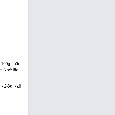
y 100g phân
c. Nhớ lắc
 2-3g, kali