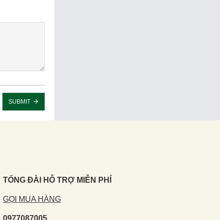
SUBMIT
TỔNG ĐÀI HỖ TRỢ MIỄN PHÍ
GỌI MUA HÀNG
0977087005