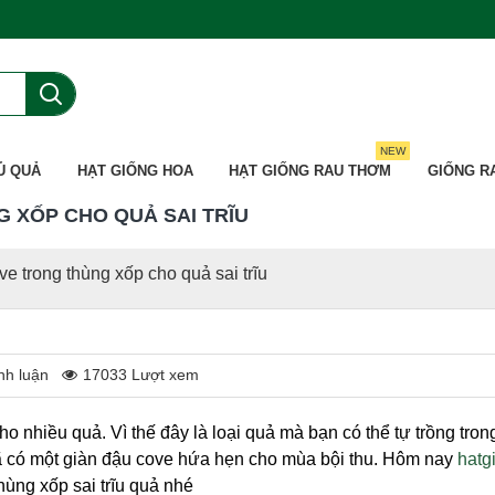
NEW
Ủ QUẢ
HẠT GIỐNG HOA
HẠT GIỐNG RAU THƠM
GIỐNG R
 XỐP CHO QUẢ SAI TRĨU
e trong thùng xốp cho quả sai trĩu
nh luận
17033 Lượt xem
cho nhiều quả. Vì thế đây là loại quả mà bạn có thể tự trồng tr
ã có một giàn đậu cove hứa hẹn cho mùa bội thu. Hôm nay
hatg
ùng xốp sai trĩu quả nhé