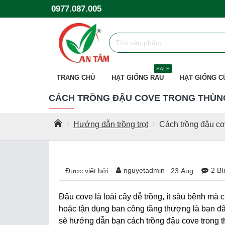
0977.087.005
SALE
TRANG CHỦ
HẠT GIỐNG RAU
HẠT GIỐNG C
CÁCH TRỒNG ĐẬU COVE TRONG THÙNG
Hướng dẫn trồng trọt
Cách trồng đậu cov
nguyetadmin
2 Bì
Được viết bởi:
23
Aug
Đậu cove là loài cây dễ trồng, ít sâu bệnh mà 
hoặc tận dụng ban công tầng thượng là bạn đ
sẽ hướng dẫn bạn cách trồng đậu cove trong th