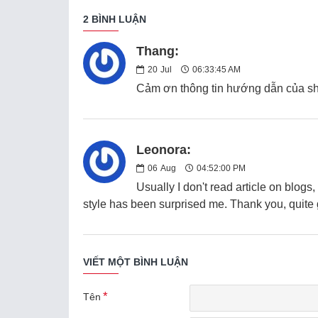
2 BÌNH LUẬN
Thang:
20
Jul
06:33:45 AM
Cảm ơn thông tin hướng dẫn của shop
Leonora:
06
Aug
04:52:00 PM
Usually I don't read article on blogs, 
style has been surprised me. Thank you, quite g
VIẾT MỘT BÌNH LUẬN
Tên