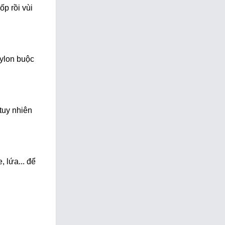
ốp rồi vùi
nylon buộc
tuy nhiên
, lứa... để