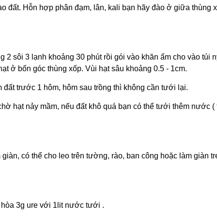
vào đất. Hỗn hợp phân đạm, lân, kali bạn hãy đào ở giữa thùng x
g 2 sôi 3 lạnh khoảng 30 phút rồi gói vào khăn ẩm cho vào túi 
hạt ở bốn góc thùng xốp. Vùi hạt sâu khoảng 0.5 - 1cm.
 đất trước 1 hôm, hôm sau trồng thì không cần tưới lại.
chờ hạt nảy mầm, nếu đất khô quá bạn có thể tưới thêm nước ( 
 giàn, có thể cho leo trên tường, rào, ban công hoặc làm giàn tre
òa 3g ure với 1lit nước tưới .