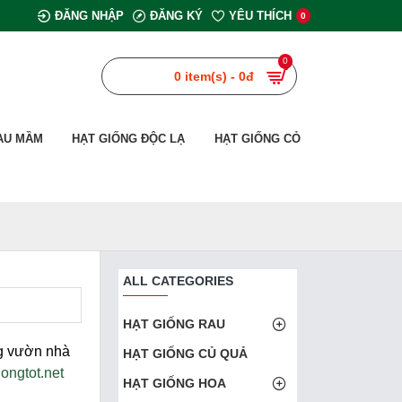
ĐĂNG NHẬP
ĐĂNG KÝ
YÊU THÍCH
0
0
0 item(s) - 0đ
AU MẦM
HẠT GIỐNG ĐỘC LẠ
HẠT GIỐNG CỎ
ALL CATEGORIES
HẠT GIỐNG RAU
ong vườn nhà
HẠT GIỐNG CỦ QUẢ
iongtot.net
HẠT GIỐNG HOA