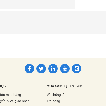
MỤC
MUA SẮM TẠI AN TÂM
dẫn mua hàng
Về chúng tôi
yển & Và giao nhận
Trả hàng