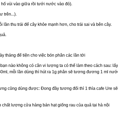
hố vùi vào giữa rồi tưới nước vào đó).
trên...).
i lần thu trái để cây khỏe mạnh hơn, cho trái sai và bên cây.
quả.
 tháng để tiện cho việc bón phân các lần tới
ạn nào không có cân vi lượng ta có thể làm theo cách sau: lấ
 30ml, mỗi lần dùng thì hút ra 1g phân sẽ tương đương 1 ml nướ
 cũng dùng được: Đong đầy tương đối thì 1 thìa cafe Ure sẽ ~
n chất lượng cửa hàng bán hạt giống rau của quả tại hà nội