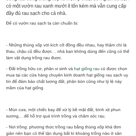
có một vườn rau xanh mướt ít tốn kém mà vẫn cung cấp
đầy đủ rau sạch cho cả nhà.
Để có vườn rau sạch ta càn chuẩn bị:
- Những thùng xốp với kích cỡ đồng đều nhau, hay thậm chí là
thau, chậu cũ đều được… nhà bạn không dùng đến cũng có thể
làm vật dụng trồng rau được.
- Đất trồng hữu cơ, phân vi sinh và
hạt giống rau
củ được chọn
mua tại các cửa hàng chuyên kinh doanh hạt giống rau sạch uy
tín để đảm bảo chất lượng đất, phân bón cũng như tỷ lệ nảy
mầm của hạt giống.
- Mùn cưa, một chiếc bay để xử lý bề mặt đất, bình xịt phun
sương,…để hỗ trợ quá trình trồng và chăm sóc rau.
- Nơi trồng: phương thức trồng rau bằng thùng xốp khá đơn
giản nên bạn có thể tận dụng bất kì khoảng trống nào ở sân