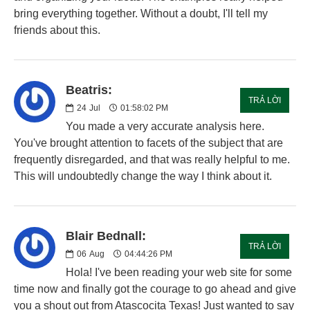
bring everything together. Without a doubt, I'll tell my
friends about this.
Beatris:
TRẢ LỜI
24
Jul
01:58:02 PM
You made a very accurate analysis here.
You've brought attention to facets of the subject that are
frequently disregarded, and that was really helpful to me.
This will undoubtedly change the way I think about it.
Blair Bednall:
TRẢ LỜI
06
Aug
04:44:26 PM
Hola! I've been reading your web site for some
time now and finally got the courage to go ahead and give
you a shout out from Atascocita Texas! Just wanted to say