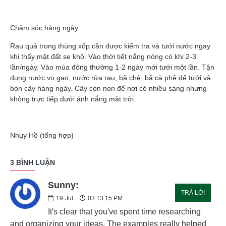
Chăm sóc hàng ngày
Rau quả trong thùng xốp cần được kiểm tra và tưới nước ngay
khi thấy mặt đất se khô. Vào thời tiết nắng nóng có khi 2-3
lần/ngày. Vào mùa đông thường 1-2 ngày mới tưới một lần. Tận
dụng nước vo gạo, nước rửa rau, bã chè, bã cà phê để tưới và
bón cây hàng ngày. Cây còn non để nơi có nhiều sáng nhưng
không trực tiếp dưới ánh nắng mặt trời.
Nhụy Hồ (tổng hợp)
3 BÌNH LUẬN
Sunny:
TRẢ LỜI
19
Jul
03:13:15 PM
It's clear that you've spent time researching
and organizing your ideas. The examples really helped