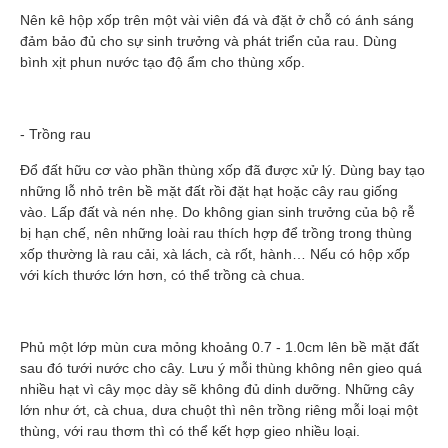
Nên kê hộp xốp trên một vài viên đá và đặt ở chỗ có ánh sáng
đảm bảo đủ cho sự sinh trưởng và phát triển của rau. Dùng
bình xịt phun nước tạo độ ẩm cho thùng xốp.
- Trồng rau
Đổ đất hữu cơ vào phần thùng xốp đã được xử lý. Dùng bay tạo
những lỗ nhỏ trên bề mặt đất rồi đặt hạt hoặc cây rau giống
vào. Lấp đất và nén nhẹ. Do không gian sinh trưởng của bộ rễ
bị hạn chế, nên những loài rau thích hợp để trồng trong thùng
xốp thường là rau cải, xà lách, cà rốt, hành… Nếu có hộp xốp
với kích thước lớn hơn, có thể trồng cà chua.
Phủ một lớp mùn cưa mỏng khoảng 0.7 - 1.0cm lên bề mặt đất
sau đó tưới nước cho cây. Lưu ý mỗi thùng không nên gieo quá
nhiều hạt vì cây mọc dày sẽ không đủ dinh dưỡng. Những cây
lớn như ớt, cà chua, dưa chuột thì nên trồng riêng mỗi loại một
thùng, với rau thơm thì có thể kết hợp gieo nhiều loại.