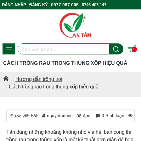
0977.087.005
ĐĂNG NHẬP
ĐĂNG KÝ
0346.403.147
ĐIỂM BÁN HÀNG
0
CÁCH TRỒNG RAU TRONG THÙNG XỐP HIỆU QUẢ
Hướng dẫn trồng trọt
Cách trồng rau trong thùng xốp hiệu quả
nguyetadmin
3 Bình luận
14
Được viết bởi:
08
Aug
Tận dụng những khoảng không nhỏ vỉa hè, ban công thì
trồng rau trong thùng xốp là một kỹ thuật đơn giản để bạn