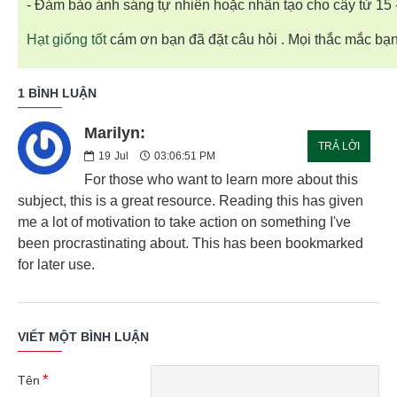
- Đảm bảo ánh sáng tự nhiên hoặc nhân tạo cho cây từ 15 
Hạt giống tốt
cám ơn bạn đã đặt câu hỏi . Mọi thắc mắc bạn
1 BÌNH LUẬN
Marilyn:
TRẢ LỜI
19
Jul
03:06:51 PM
For those who want to learn more about this
subject, this is a great resource. Reading this has given
me a lot of motivation to take action on something I've
been procrastinating about. This has been bookmarked
for later use.
VIẾT MỘT BÌNH LUẬN
Tên