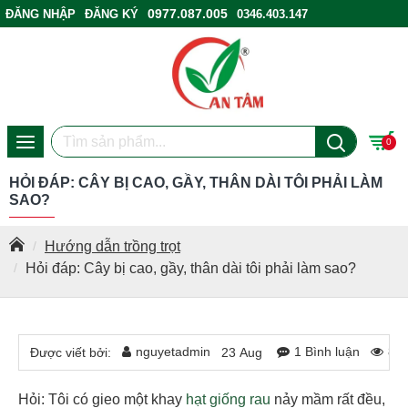
0977.087.005
ĐĂNG NHẬP
ĐĂNG KÝ
0346.403.147
ĐIỂM BÁN HÀNG
0
HỎI ĐÁP: CÂY BỊ CAO, GẦY, THÂN DÀI TÔI PHẢI LÀM
SAO?
Hướng dẫn trồng trọt
Hỏi đáp: Cây bị cao, gầy, thân dài tôi phải làm sao?
nguyetadmin
1 Bình luận
88
Được viết bởi:
23
Aug
Hỏi: Tôi có gieo một khay
hạt giống rau
nảy mầm rất đều,