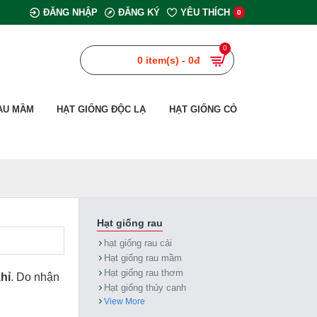
ĐĂNG NHẬP
ĐĂNG KÝ
YÊU THÍCH
0
0
0 item(s) - 0đ
AU MẦM
HẠT GIỐNG ĐỘC LẠ
HẠT GIỐNG CỎ
Hạt giống rau
hạt giống rau cải
Hạt giống rau mầm
Hạt giống rau thơm
hỉ
. Do nhận
Hạt giống thủy canh
View More