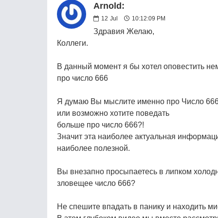
Arnold:
12
Jul
10:12:09 PM
Здравия Желаю,
Коллеги.
В данный момент я бы хотел оповестить не
про число 666
Я думаю Вы мыслите именно про Число 66
или возможно хотите поведать
больше про число 666?!
Значит эта наиболее актуальная информаци
наиболее полезной.
Вы внезапно просыпаетесь в липком холодно
зловещее число 666?
Не спешите впадать в панику и находить ми