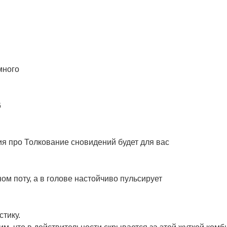
много
6
я про Толкование сновидений будет для вас
м поту, а в голове настойчиво пульсирует
стику.