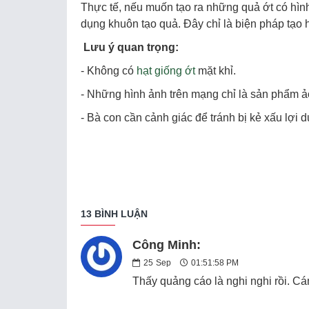
Thực tế, nếu muốn tạo ra những quả ớt có hình
dụng khuôn tạo quả. Đây chỉ là biện pháp tạo h
Lưu ý quan trọng:
- Không có
hạt giống ớt
mặt khỉ.
- Những hình ảnh trên mạng chỉ là sản phẩm ảo
- Bà con cần cảnh giác để tránh bị kẻ xấu lợi d
13 BÌNH LUẬN
Công Minh:
25
Sep
01:51:58 PM
Thấy quảng cáo là nghi nghi rồi. C