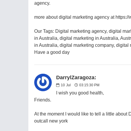
agency.
more about digital marketing agency at https:
Our Tags: Digital marketing agency, digital ma
in Australia, digital marketing in Australia, Aus
in Australia, digital marketing company, digital 
Have a good day
DarrylZaragoza:
10
Jul
03:15:30 PM
I wish you good health,
Friends.
At the moment I would like to tell a little abo
outcall new york