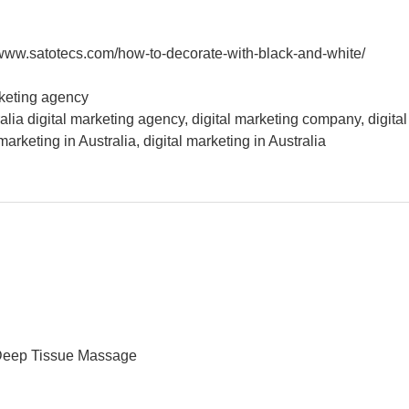
//www.satotecs.com/how-to-decorate-with-black-and-white/
rketing agency
tralia digital marketing agency, digital marketing company, digita
marketing in Australia, digital marketing in Australia
ut Deep Tissue Massage