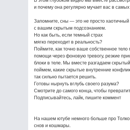
В этом глубоком видео мы вместе рассмотри
и почему она регулярно мучает вас в самых
Запомните, сны — это не просто хаотичный
с вашим скрытым подсознанием.
Но как быть, если темный страх
мягко переходит в реальность?
Поймите, как точно ваше собственное тело 
помощи через фоновую тревогу, резкие прис
блоки в теле. Мы вместе разгадаем скрытый
поймем, какие скрытые внутренние конфли
так сильно пытается решить.
Готовы нырнуть вглубь своего разума?
Смотрите до самого конца, чтобы превратит
Подписывайтесь, лайк, пишите коммент
На нашем ютубе немного больше про Толко
снов и кошмары.