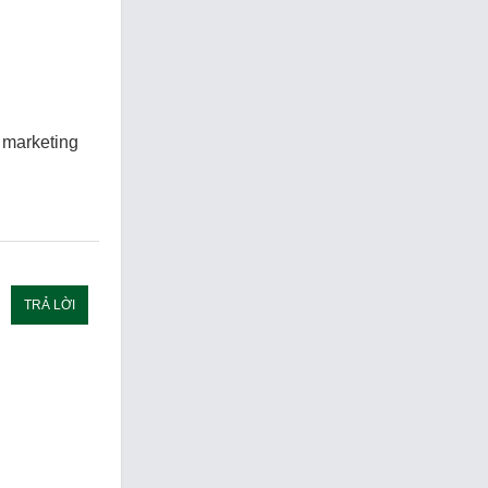
l marketing
TRẢ LỜI