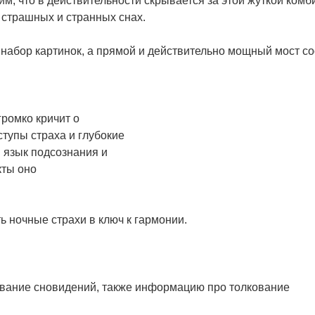
м, что в действительности скрывается за этой жуткой ком
 страшных и странных снах.
 набор картинок, а прямой и действительно мощный мост 
громко кричит о
тупы страха и глубокие
 язык подсознания и
кты оно
ь ночные страхи в ключ к гармонии.
вание сновидений, также информацию про толкование