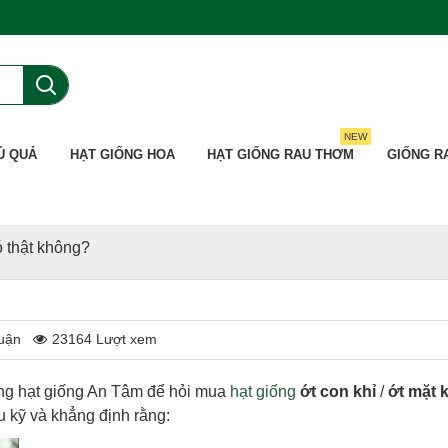
NEW
Ủ QUẢ
HẠT GIỐNG HOA
HẠT GIỐNG RAU THƠM
GIỐNG R
ó thật không?
luận
23164 Lượt xem
àng hạt giống An Tâm để hỏi mua
hạt giống
ớt con khỉ
/
ớt mặt k
u kỹ và khẳng định rằng: