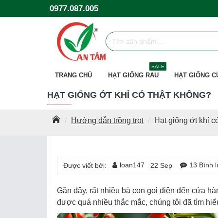
0977.087.005
SALE
TRANG CHỦ
HẠT GIỐNG RAU
HẠT GIỐNG C
HẠT GIỐNG ỚT KHỈ CÓ THẬT KHÔNG?
Hướng dẫn trồng trọt
Hạt giống ớt khỉ c
loan147
13 Bình 
Được viết bởi:
22
Sep
Gần đây, rất nhiều bà con gọi điện đến cửa h
được quá nhiều thắc mắc, chúng tôi đã tìm hiể