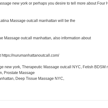
Massage new york or perhaps you desire to tell more about Four
 Latina Massage outcall manhattan will be the
e Massage outcall manhattan, also information about
https://nurumanhattanoutcall.com/
e new york, Therapeutic Massage outcall NYC, Fetish BDSM
n, Prostate Massage
manhattan, Deep Tissue Massage NYC,