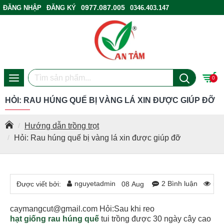
0977.087.005
ĐĂNG NHẬP
ĐĂNG KÝ
0346.403.147
ĐIỂM BÁN HÀNG
0
HỎI: RAU HÚNG QUẾ BỊ VÀNG LÁ XIN ĐƯỢC GIÚP ĐỠ
Hướng dẫn trồng trọt
Hỏi: Rau húng quế bị vàng lá xin được giúp đỡ
nguyetadmin
2 Bình luận
59
Được viết bởi:
08
Aug
caymangcut@gmail.com Hỏi:Sau khi reo
hạt giống rau húng quế
tui trồng được 30 ngày cây cao