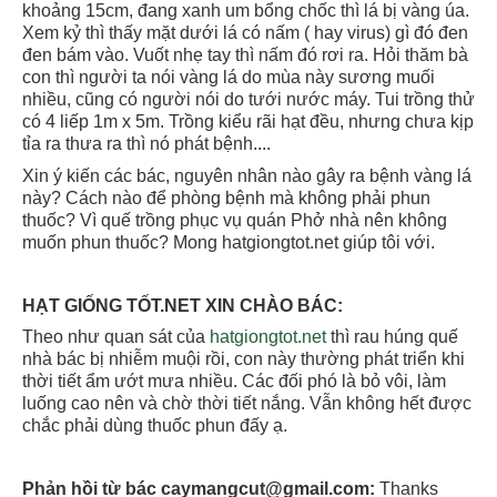
khoảng 15cm, đang xanh um bổng chốc thì lá bị vàng úa.
Xem kỷ thì thấy mặt dưới lá có nấm ( hay virus) gì đó đen
đen bám vào. Vuốt nhẹ tay thì nấm đó rơi ra. Hỏi thăm bà
con thì người ta nói vàng lá do mùa này sương muối
nhiều, cũng có người nói do tưới nước máy. Tui trồng thử
có 4 liếp 1m x 5m. Trồng kiểu rãi hạt đều, nhưng chưa kịp
tỉa ra thưa ra thì nó phát bệnh....
Xin ý kiến các bác, nguyên nhân nào gây ra bệnh vàng lá
này? Cách nào để phòng bệnh mà không phải phun
thuốc? Vì quế trồng phục vụ quán Phở nhà nên không
muốn phun thuốc? Mong hatgiongtot.net giúp tôi với.
HẠT GIỐNG TỐT.NET XIN CHÀO BÁC:
Theo như quan sát của
hatgiongtot.net
thì rau húng quế
nhà bác bị nhiễm muội rồi, con này thường phát triển khi
thời tiết ẩm ướt mưa nhiều. Các đối phó là bỏ vôi, làm
luống cao nên và chờ thời tiết nắng. Vẫn không hết được
chắc phải dùng thuốc phun đấy ạ.
Phản hồi từ bác caymangcut@gmail.com:
Thanks