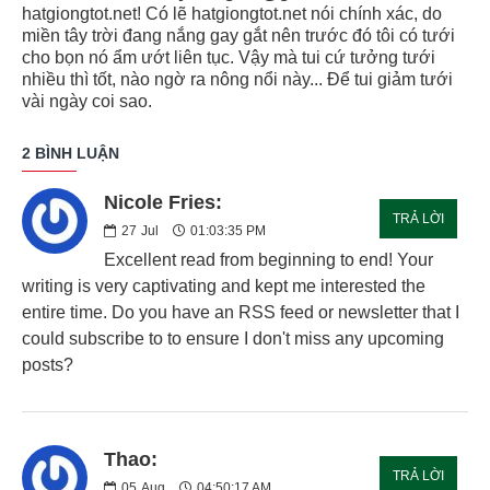
hatgiongtot.net! Có lẽ hatgiongtot.net nói chính xác, do
miền tây trời đang nắng gay gắt nên trước đó tôi có tưới
cho bọn nó ẩm ướt liên tục. Vậy mà tui cứ tưởng tưới
nhiều thì tốt, nào ngờ ra nông nổi này... Để tui giảm tưới
vài ngày coi sao.
2 BÌNH LUẬN
Nicole Fries:
TRẢ LỜI
27
Jul
01:03:35 PM
Excellent read from beginning to end! Your
writing is very captivating and kept me interested the
entire time. Do you have an RSS feed or newsletter that I
could subscribe to to ensure I don't miss any upcoming
posts?
Thao:
TRẢ LỜI
05
Aug
04:50:17 AM