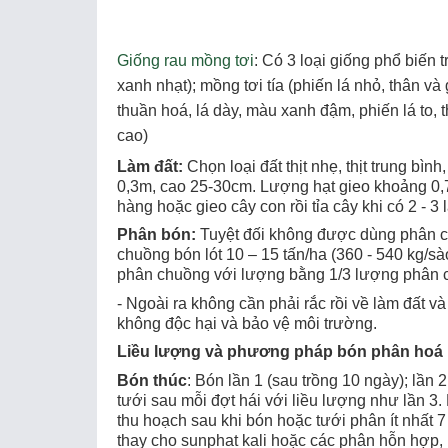
Giống rau mồng tơi
: Có 3 loại giống phổ biến 
xanh nhạt); mồng tơi tía (phiến lá nhỏ, thân v
thuần hoá, lá dày, màu xanh đậm, phiến lá to,
cao)
Làm đất:
Chọn loại đất thịt nhẹ, thịt trung bìn
0,3m, cao 25-30cm. Lượng hạt gieo khoảng 0,7 
hàng hoặc gieo cây con rồi tỉa cây khi có 2 - 
Phân bón:
Tuyệt đối không được dùng phân ch
chuồng bón lót 10 – 15 tấn/ha (360 - 540 kg/s
phân chuồng với lượng bằng 1/3 lượng phân
- Ngoài ra không cần phải rắc rồi về làm đất 
không độc hại và bảo vệ môi trường.
Liều lượng và phương pháp bón phân hoá 
Bón thúc
: Bón lần 1 (sau trồng 10 ngày); lần 
tưới sau mỗi đợt hái với liều lượng như lần 3.
thu hoạch sau khi bón hoặc tưới phân ít nhất 7
thay cho sunphat kali hoặc các phân hỗn hợp