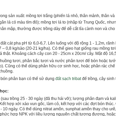
trong sản xuất: mồng tơi trắng (phiến lá nhỏ, thân mảnh, thân và
à gân lá có màu tím đỏ); mồng tơi lá to (nhập từ Trung Quốc, nh
 thân mập, thường được trồng dày để dễ cắt tỉa cành non và cho
h, đất cát pha pH từ 6,0-6,7. Lên luống với độ rộng 1 - 1,2m, rãnh
– 0,8 kg/sào (20-21 kg/ha). Có thể gieo hạt giống rau mồng tơ
3 lá thật. Khoảng cách cây con 20 - 25cm x 20cm/ cây. Mật độ 16,
uồng tươi, phân bắc tươi và nước phân tươi để bón hoặc tướ
ào). Cũng có thể dùng phân hữu cơ sinh học, hoặc phân rác chế 
 chuồng.
và bón phân bạn có thể sử dụng
đất sạch tribat
để trồng, cây sinh 
học:
2 (sau trồng 25 - 30 ngày (đã thu hái vỡ); lượng phân đạm và kal
 Kết hợp xới xáo vun gốc, làm cỏ, kết hợp với các đợt bón thúc
 - 10 ngày. Có thể dùng nitrat amôn, sunphat amôn thay cho urê,
, phức hợp NPK với liều lượng nguyên chất tương đương, hoặc