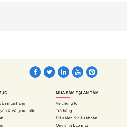
MỤC
MUA SẮM TẠI AN TÂM
dẫn mua hàng
Về chúng tôi
yển & Và giao nhận
Trả hàng
ản
Điều kiện & điều khoản
ng
Quy định bảo mật