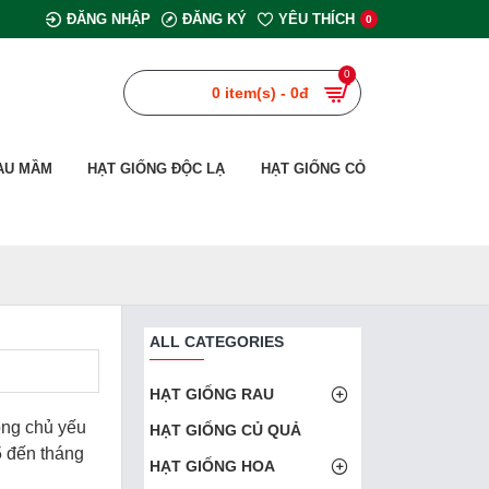
ĐĂNG NHẬP
ĐĂNG KÝ
YÊU THÍCH
0
0
0 item(s) - 0đ
AU MẦM
HẠT GIỐNG ĐỘC LẠ
HẠT GIỐNG CỎ
ALL CATEGORIES
HẠT GIỐNG RAU
ồng chủ yếu
HẠT GIỐNG CỦ QUẢ
5 đến tháng
HẠT GIỐNG HOA