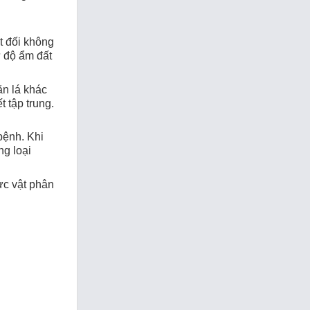
t đối không
ữ độ ẩm đất
ăn lá khác
t tập trung.
bệnh. Khi
ng loại
ực vật phân