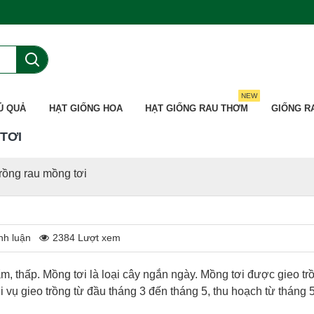
NEW
Ủ QUẢ
HẠT GIỐNG HOA
HẠT GIỐNG RAU THƠM
GIỐNG R
TƠI
rồng rau mồng tơi
nh luận
2384 Lượt xem
ẩm, thấp. Mồng tơi là loại cây ngắn ngày. Mồng tơi được gieo tr
i vụ gieo trồng từ đầu tháng 3 đến tháng 5, thu hoạch từ tháng 