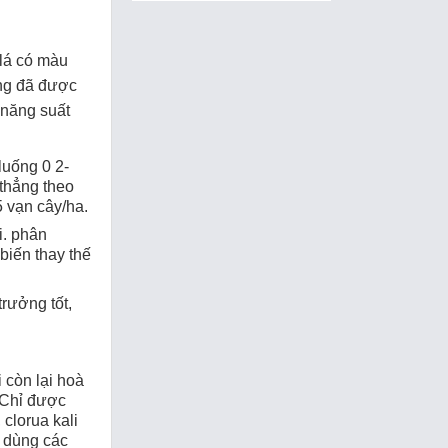
 lá có màu
ưng đã được
 năng suất
 luống 0 2-
ithẳng theo
5 vạn cây/ha.
i. phân
biến thay thế
trưởng tốt,
i còn lại hoà
. Chỉ được
 clorua kali
 dùng các