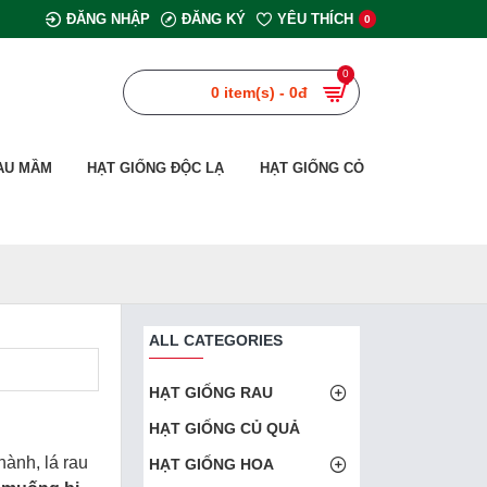
ĐĂNG NHẬP
ĐĂNG KÝ
YÊU THÍCH
0
0
0 item(s) - 0đ
AU MẦM
HẠT GIỐNG ĐỘC LẠ
HẠT GIỐNG CỎ
ALL CATEGORIES
HẠT GIỐNG RAU
HẠT GIỐNG CỦ QUẢ
hành, lá rau
HẠT GIỐNG HOA