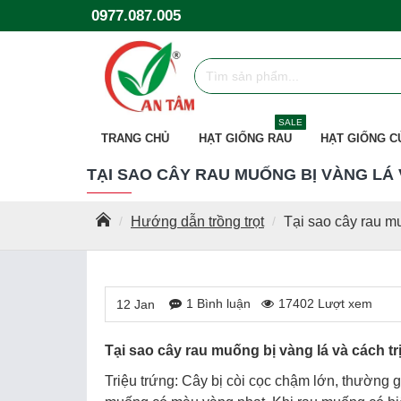
0977.087.005
SALE
TRANG CHỦ
HẠT GIỐNG RAU
HẠT GIỐNG C
TẠI SAO CÂY RAU MUỐNG BỊ VÀNG LÁ 
Hướng dẫn trồng trọt
Tại sao cây rau mu
1 Bình luận
17402 Lượt xem
12
Jan
Tại sao cây rau muống bị vàng lá và cách tr
Triệu trứng: Cây bị còi cọc chậm lớn, thường 