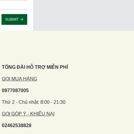
SUBMIT
TỔNG ĐÀI HỖ TRỢ MIỄN PHÍ
GỌI MUA HÀNG
0977087005
Thứ 2 - Chủ nhật: 8:00 - 21:30
GỌI GÓP Ý - KHIẾU NẠI
02462538828