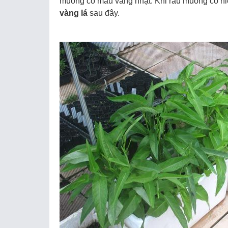
muống có màu vàng nhạt. Khi rau muống có h
vàng lá
sau đây.