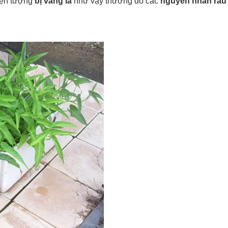
iện tượng
bị vàng lá
như vậy thường do các
nguyên nhân rau