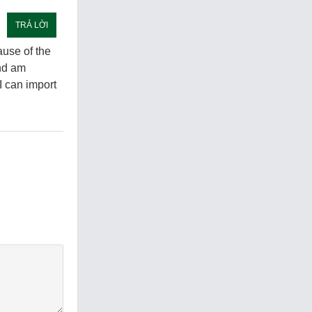
TRẢ LỜI
ause of the
and am
I can import