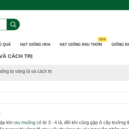
NEW
Ủ QUẢ
HẠT GIỐNG HOA
HẠT GIỐNG RAU THƠM
GIỐNG R
VÀ CÁCH TRỊ
ống bị vàng lá và cách trị
ị
gặp khi
rau muống
có từ 3 - 4 lá, đôi khi cũng gặp ở cây trưởng t