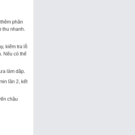
n thêm phân
p thu nhanh.
, kiểm tra lỗ
. Nếu có thể
mưa làm dập.
min lần 2, kết
yển chậu