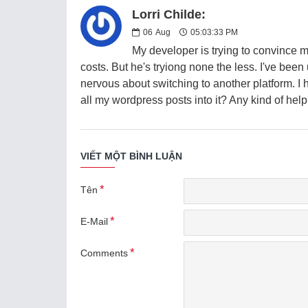
Lorri Childe:
06
Aug
05:03:33 PM
My developer is trying to convince m
costs. But he's tryiong none the less. I've be
nervous about switching to another platform. I 
all my wordpress posts into it? Any kind of hel
VIẾT MỘT BÌNH LUẬN
Tên
E-Mail
Comments