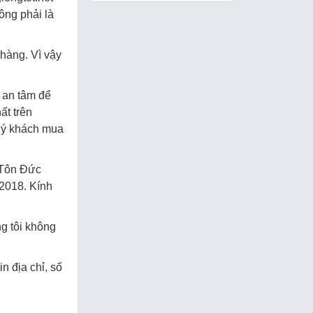
ông phải là
hàng. Vì vậy
g an tâm để
ất trên
quý khách mua
 Tôn Đức
2018. Kính
ng tôi không
n địa chỉ, số