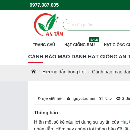
0977.087.005
SALE
TRANG CHỦ
HẠT GIỐNG RAU
HẠT GIỐNG C
CẢNH BÁO MẠO DANH HẠT GIỐNG AN 
Hướng dẫn trồng trọt
Cảnh báo mạo da
nguyetadmin
3 Bì
Được viết bởi:
01
Nov
Thông báo
Hiện một số kẻ xấu lợi dụng sự uy tín của
Hạt 
nhầm lẫn. Hôm nay chúng tôi thông báo để tất 