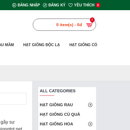
ĐĂNG NHẬP
ĐĂNG KÝ
YÊU THÍCH
0
0
0 item(s) - 0đ
AU MẦM
HẠT GIỐNG ĐỘC LẠ
HẠT GIỐNG CỎ
ALL CATEGORIES
HẠT GIỐNG RAU
HẠT GIỐNG CỦ QUẢ
 gây sự
HẠT GIỐNG HOA
iongtot.net