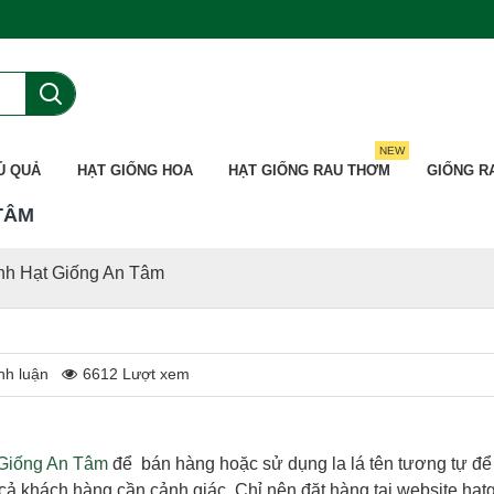
NEW
Ủ QUẢ
HẠT GIỐNG HOA
HẠT GIỐNG RAU THƠM
GIỐNG R
TÂM
nh Hạt Giống An Tâm
nh luận
6612 Lượt xem
Giống An Tâm
để bán hàng hoặc sử dụng la lá tên tương tự để
cả khách hàng cần cảnh giác. Chỉ nên đặt hàng tại website hatg