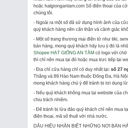
hoặc hatgiongantam.com Số điện thoại của cửa
chúng tôi.
- Ngoài ra một số đã sử dụng hình ảnh của cửa
quý khách hàng nên cẩn thận và cảnh giác khô
- Một số trang thương mại điện tử như tiki, se
bán hàng, mong quý khách hãy lưu ý đó là như
Shopee HẠT GIỐNG AN TÂM
có logo với chữ
thì chỉ nên mua tại đó hoặc mua trực tiếp tại 
- Địa chỉ cửa hàng chỉ có duy nhất tại:
số 27 n
Thắng và 89 Hào Nam thuộc Đống Đa, Hà Nội 
mong khách hàng chú ý để tránh bị lợi dụng l
- Nếu quý khách không mua tại website của chún
chịu trách nhiệm.
- Để tránh bị lừa đảo quý khách chỉ nên mua tạ
điện thoại, mã số thuế với nhà nước.
DẤU HIỆU NHẬN BIẾT NHỮNG NƠI BÁN H