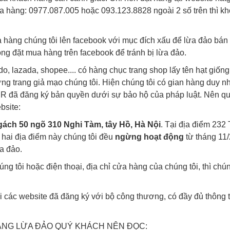
 hàng: 0977.087.005 hoặc 093.123.8828 ngoài 2 số trên thì kh
 hàng chúng tôi lên facebook với mục đích xấu để lừa đảo bán 
ng đặt mua hàng trên facebook để tránh bị lừa đảo.
ndo, lazada, shopee.... có hàng chục trang shop lấy tên hạt giốn
̃ng trang giả mạo chúng tôi. Hiện chúng tôi có gian hàng duy nh
 R đã đăng ký bản quyền dưới sự bảo hộ của pháp luật. Nên 
website:
gách 50 ngõ 310 Nghi Tàm, tây Hồ, Hà Nội
. Tại địa điểm 232
hai địa điểm này chúng tôi đều
ngừng hoạt động
từ tháng 11/
ừa đảo.
g tôi hoặc điện thoại, địa chỉ cửa hàng của chúng tôi, thì chú
i các website đã đăng ký với bộ công thương, có đầy đủ thông ti
ÀNG LỪA ĐẢO QUÝ KHÁCH NÊN ĐỌC: