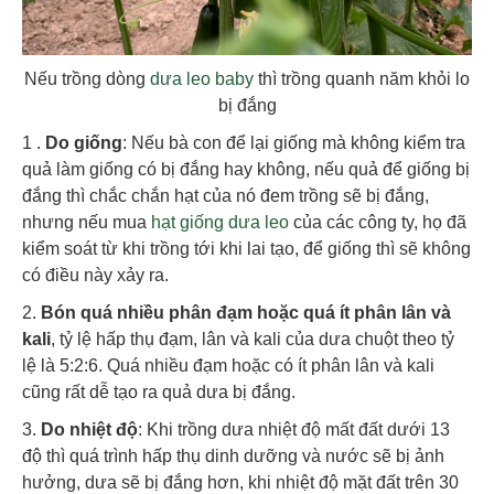
Nếu trồng dòng
dưa leo baby
thì trồng quanh năm khỏi lo
bị đắng
1 .
Do giống
: Nếu bà con để lại giống mà không kiểm tra
quả làm giống có bị đắng hay không, nếu quả để giống bị
đắng thì chắc chắn hạt của nó đem trồng sẽ bị đắng,
nhưng nếu mua
hạt giống dưa leo
của các công ty, họ đã
kiểm soát từ khi trồng tới khi lai tạo, để giống thì sẽ không
có điều này xảy ra.
2.
Bón quá nhiều phân đạm hoặc quá ít phân lân và
kali
, tỷ lệ hấp thụ đạm, lân và kali của dưa chuột theo tỷ
lệ là 5:2:6. Quá nhiều đạm hoặc có ít phân lân và kali
cũng rất dễ tạo ra quả dưa bị đắng.
3.
Do nhiệt độ
: Khi trồng dưa nhiệt độ mất đất dưới 13
độ thì quá trình hấp thụ dinh dưỡng và nước sẽ bị ảnh
hưởng, dưa sẽ bị đắng hơn, khi nhiệt độ mặt đất trên 30