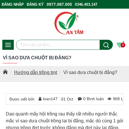
0977.087.005
ĐĂNG NHẬP
ĐĂNG KÝ
0346.403.147
ĐIỂM BÁN HÀNG
0
VÌ SAO DƯA CHUỘT BỊ ĐẮNG?
Hướng dẫn trồng trọt
Vì sao dưa chuột bị đắng?
loan147
0 Bình luận
968 Lượ
Được viết bởi:
01
Oct
Dạo quanh mấy hội trồng rau thấy rất nhiều người thắc
mắc vì sao dưa chuột trồng lại bị đắng, mặc dù cùng 1 gói
nhưng trồng đợt trước không đắng mà đợt này lại đắng,