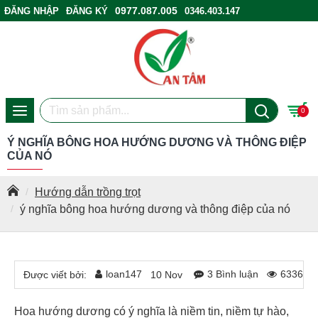
0977.087.005
ĐĂNG NHẬP
ĐĂNG KÝ
0346.403.147
ĐIỂM BÁN HÀNG
0
Ý NGHĨA BÔNG HOA HƯỚNG DƯƠNG VÀ THÔNG ĐIỆP
CỦA NÓ
Hướng dẫn trồng trọt
ý nghĩa bông hoa hướng dương và thông điệp của nó
loan147
3 Bình luận
6336 Lư
Được viết bởi:
10
Nov
Hoa hướng dương có ý nghĩa là niềm tin, niềm tự hào,