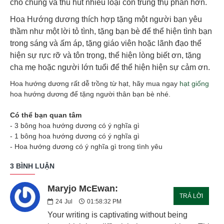
cho chúng và thu hút nhiều loại côn trùng thụ phấn hơn.
Hoa Hướng dương thích hợp tặng một người bạn yêu
thầm như một lời tỏ tình, tặng bạn bè để thể hiện tình bạn
trong sáng và ấm áp, tặng giáo viên hoặc lãnh đạo thể
hiện sự rực rỡ và tôn trọng, thể hiện lòng biết ơn, tặng
cha mẹ hoặc người lớn tuổi để thể hiện hiện sự cảm ơn.
Hoa hướng dương rất dễ trồng từ hạt, hãy mua ngay
hạt giống
hoa hướng dương để tặng người thân bạn bè nhé.
Có thể bạn quan tâm
- 3 bông hoa hướng dương có ý nghĩa gì
- 1 bông hoa hướng dương có ý nghĩa gì
- Hoa hướng dương có ý nghĩa gì trong tình yêu
3 BÌNH LUẬN
Maryjo McEwan:
TRẢ LỜI
24
Jul
01:58:32 PM
Your writing is captivating without being