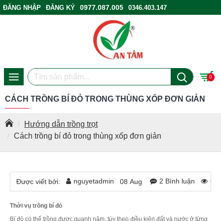
0977.087.005
ĐĂNG NHẬP
ĐĂNG KÝ
0346.403.147
ĐIỂM BÁN HÀNG
0
CÁCH TRỒNG BÍ ĐỎ TRONG THÙNG XỐP ĐƠN GIẢN
Hướng dẫn trồng trọt
Cách trồng bí đỏ trong thùng xốp đơn giản
nguyetadmin
2 Bình luận
62
Được viết bởi:
08
Aug
Thời vụ trồng bí đỏ
Bí đỏ có thể trồng được quanh năm, tùy theo điều kiện đất và nước ở từng