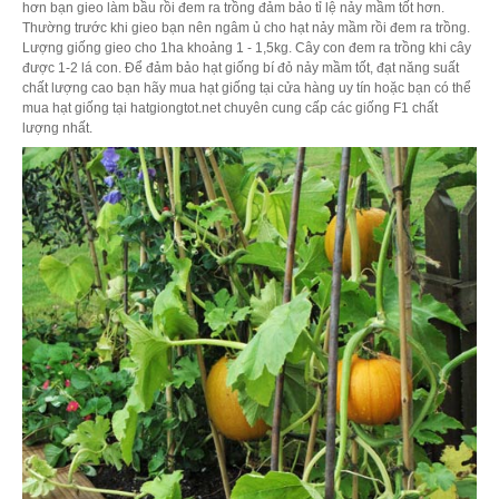
hơn bạn gieo làm bầu rồi đem ra trồng đảm bảo tỉ lệ nảy mầm tốt hơn.
Thường trước khi gieo bạn nên ngâm ủ cho hạt nảy mầm rồi đem ra trồng.
Lượng giống gieo cho 1ha khoảng 1 - 1,5kg. Cây con đem ra trồng khi cây
được 1-2 lá con. Để đảm bảo hạt giống bí đỏ nảy mầm tốt, đạt năng suất
chất lượng cao bạn hãy mua hạt giống tại cửa hàng uy tín hoặc bạn có thể
mua hạt giống tại hatgiongtot.net chuyên cung cấp các giống F1 chất
lượng nhất.