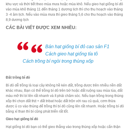
khu vực và thời tiết theo mùa mưa hoặc mùa khô. Nếu gieo hạt giống bí đỏ
vào mùa khô tháng 11 đến tháng 1 dương lịch thì cho thu hoạch vào tháng
3 -4 âm lịch. Nếu vào mùa mưa thì gieo tháng 5,6 cho thu hoạch vào tháng
8,9 dương lịch
CÁC BÀI VIẾT ĐƯỢC XEM NHIỀU:
Bán hạt giống bí đỏ cao sản F1
Cách gieo hạt giống tía tô
Cách trồng bí ngòi trong thùng xốp
Đất trồng bí đỏ
Bí đỏ dễ trồng là loại cây không hề kén đất, trồng được trên nhiều nền đất
khác nhau, Bạn có thể trồng bí đỏ trên bờ hoặc đất ruộng sau mùa lúa, đất
màu mỡ thì bí lên rất nhanh và ít phải chăm sóc. Nếu bạn trồng trong thùng
xốp thì chọn đất thịt + đất tribat hoặc đất trộn với rau củ quả, cơm thừa
được ủ co vào thùng để trồng thì bí đỏ cũng lên rất nhanh. Hoặc trồng bí đỏ
bằng xỉ than thì bí cũng phát triển rất tốt.
Gieo hạt giống bí đỏ
Hạt giống bí đỏ bạn có thể gieo thẳng vào trong thùng xốp hoặc cẩn thận