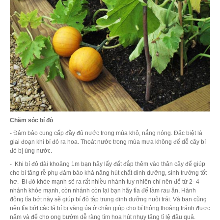
Chăm sóc bí đỏ
- Đảm bảo cung cấp đầy đủ nước trong mùa khô, nắng nóng. Đặc biệt là
giai đoạn khi bí đỏ ra hoa. Thoát nước trong mùa mưa không để dễ cây bí
đỏ bị úng nước.
- Khi bí đỏ dài khoảng 1m bạn hãy lấy đất đắp thêm vào thân cây để giúp
cho bí tăng rễ phụ đảm bảo khả năng hút chất dinh dưỡng, sinh trưởng tốt
hơ. Bí đỏ khỏe mạnh sẽ ra rất nhiều nhánh tuy nhiên chỉ nên để từ 2- 4
nhánh khỏe mạnh, còn nhánh còn lại bạn hãy tỉa để làm rau ăn, Hành
động tỉa bớt này sẽ giúp bí đỏ tập trung dinh dưỡng nuôi trái. Và bạn cũng
nên tỉa bớt các lá bí bị vàng úa ở chân giúp cho bí thông thoáng tránh được
nấm và để cho ong bướm dễ ràng tìm hoa hút nhụy tăng tỉ lệ đậu quả.