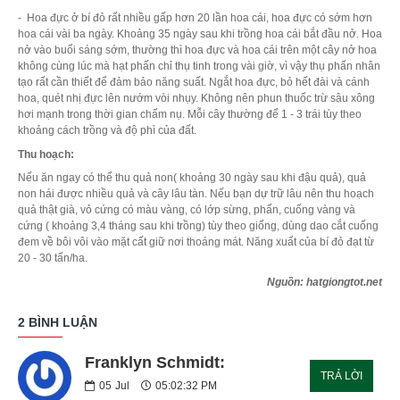
- Hoa đực ở bí đỏ rất nhiều gấp hơn 20 lần hoa cái, hoa đực có sớm hơn
hoa cái vài ba ngày. Khoảng 35 ngày sau khi trồng hoa cái bắt đầu nở. Hoa
nở vào buổi sáng sớm, thường thì hoa đực và hoa cái trên một cây nở hoa
không cùng lúc mà hạt phấn chỉ thụ tinh trong vài giờ, vì vậy thụ phấn nhân
tạo rất cần thiết để đảm bảo năng suất. Ngắt hoa đực, bỏ hết đài và cánh
hoa, quét nhị đực lên nướm vòi nhụy. Không nên phun thuốc trừ sâu xông
hơi mạnh trong thời gian chấm nụ. Mỗi cây thường để 1 - 3 trái tùy theo
khoảng cách trồng và độ phì của đất.
Thu hoạch:
Nếu ăn ngay có thể thu quả non( khoảng 30 ngày sau khi đậu quả), quả
non hái được nhiều quả và cây lâu tàn. Nếu bạn dự trữ lâu nên thu hoạch
quả thật già, vỏ cứng có màu vàng, có lớp sừng, phấn, cuống vàng và
cứng ( khoảng 3,4 tháng sau khi trồng) tùy theo giống, dùng dao cắt cuống
đem về bôi vôi vào mặt cất giữ nơi thoáng mát. Năng xuất của bí đỏ đạt từ
20 - 30 tấn/ha.
Nguồn: hatgiongtot.net
2 BÌNH LUẬN
Franklyn Schmidt:
TRẢ LỜI
05
Jul
05:02:32 PM