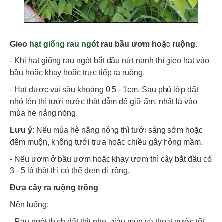
Gieo
hạt giống rau ngót
rau bầu ươm hoặc ruộng.
- Khi hạt giống rau ngót bắt đầu nứt nanh thì gieo hạt vào
bầu hoặc khay hoặc trực tiếp ra ruộng.
- Hạt được vùi sâu khoảng 0.5 - 1cm. Sau phủ lớp đất
nhỏ lên thì tưới nước thật đẫm để giữ ẩm, nhất là vào
mùa hè nắng nóng.
Lưu ý
: Nếu mùa hè nắng nóng thì tưới sáng sớm hoặc
đêm muộn, không tưới trưa hoặc chiều gây hỏng mầm.
- Nếu ươm ở bầu ươm hoặc khay ươm thì cây bắt đầu có
3 - 5 lá thật thì có thể đem đi trồng.
Đưa cây ra ruộng trồng
Nên luống:
- Rau ngót thích đất thịt nhẹ, giàu mùn và thoát nước tốt