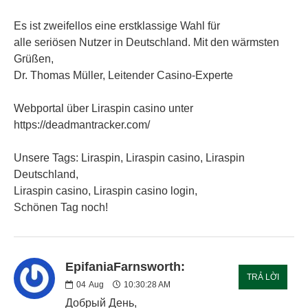
Es ist zweifellos eine erstklassige Wahl für
alle seriösen Nutzer in Deutschland. Mit den wärmsten
Grüßen,
Dr. Thomas Müller, Leitender Casino-Experte
Webportal über Liraspin casino unter
https://deadmantracker.com/
Unsere Tags: Liraspin, Liraspin casino, Liraspin
Deutschland,
Liraspin casino, Liraspin casino login,
Schönen Tag noch!
EpifaniaFarnsworth:
TRẢ LỜI
04
Aug
10:30:28 AM
Добрый День,