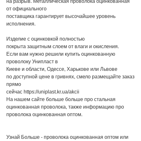
на разрыв. Металлическая проволока оцинкованная
от официального
поставщика гарантирует высочайшее уровень
исполнения.
Изделие с оцинковкой полностью
покрыта защитным слоем от влаги и окисления.
Если вам нужно решили купить оцинкованную
проволоку Унипласт в
Киеве и области, Одессе, Харькове или Львове
по доступной цене в гривнях, смело размещайте заказ
прямо
сейчас https://uniplast.kr.ua/akcii
На нашем сайте больше больше про стальная
оцинкованная проволока, также информацию про
проволока оцинкованная оптом.
Узнай Больше - проволока оцинкованная оптом или