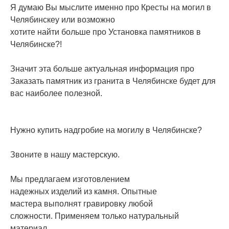
Я думаю Вы мыслите именно про Кресты на могил в
Челябинскеу или возможно
хотите найти больше про Установка памятников в
Челябинске?!
Значит эта больше актуальная информация про
Заказать памятник из гранита в Челябинске будет для
вас наиболее полезной.
Нужно купить надгробие на могилу в Челябинске?
Звоните в нашу мастерскую.
Мы предлагаем изготовлением
надежных изделий из камня. Опытные
мастера выполнят гравировку любой
сложности. Применяем только натуральный
материал.