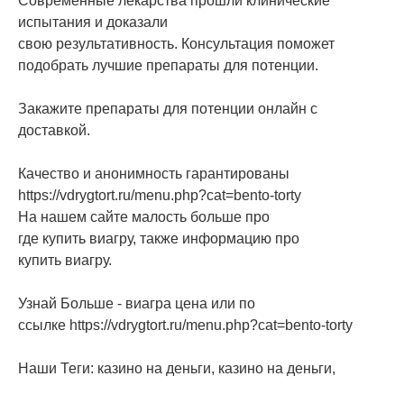
Современные лекарства прошли клинические
испытания и доказали
свою результативность. Консультация поможет
подобрать лучшие препараты для потенции.
Закажите препараты для потенции онлайн с
доставкой.
Качество и анонимность гарантированы
https://vdrygtort.ru/menu.php?cat=bento-torty
На нашем сайте малость больше про
где купить виагру, также информацию про
купить виагру.
Узнай Больше - виагра цена или по
ссылке https://vdrygtort.ru/menu.php?cat=bento-torty
Наши Теги: казино на деньги, казино на деньги,