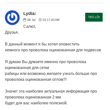
Lydia:
TRẢ LỜI
08
Jul
02:17:43 AM
Салют,
Друзья.
В данный момент я бы хотел оповестить
немного про проволока оцинкованная для подвесов
Я думаю Вы думаете именно про проволока
оцинкованная для сетки
рабицы или возможно желаете узнать больше про
проволока оцинкованная оптом?!
Значит эта наиболее актуальная информация про
проволока оцинкованная 2 мм
будет для вас наиболее полезной.