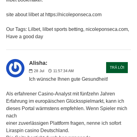
site about lilbet at https://nicoleponseca.com
Our Tags: Lilbet, lilbet sports betting, nicoleponseca.com,
Have a good day
Alisha:
TRẢ LỜI
28
Jul
11:57:34 AM
Ich wünsche Ihnen gute Gesundheit!
Als erfahrener Casino-Analyst mit fünfzehn Jahren
Erfahrung im europäischen Glücksspielmarkt, kann ich
dieses Portal wärmstens empfehlen. Wenn Spieler mich
nach
einer zuverlässigen Plattform fragen, nenne ich sofort
Liraspin casino Deutschland.