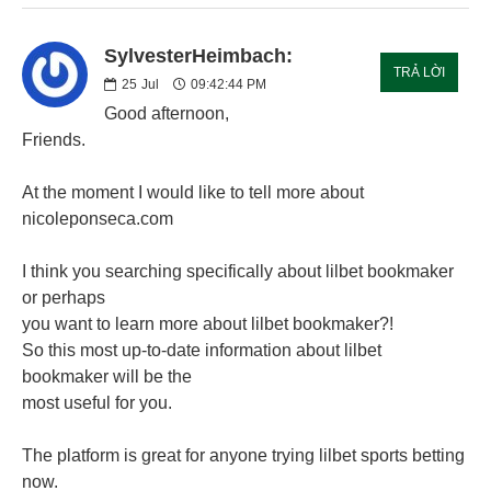
SylvesterHeimbach:
TRẢ LỜI
25
Jul
09:42:44 PM
Good afternoon,
Friends.
At the moment I would like to tell more about
nicoleponseca.com
I think you searching specifically about lilbet bookmaker
or perhaps
you want to learn more about lilbet bookmaker?!
So this most up-to-date information about lilbet
bookmaker will be the
most useful for you.
The platform is great for anyone trying lilbet sports betting
now.