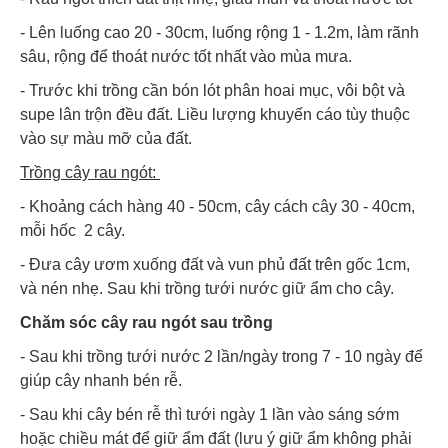
- Lên luống cao 20 - 30cm, luống rộng 1 - 1.2m, làm rãnh
sâu, rộng để thoát nước tốt nhất vào mùa mưa.
- Trước khi trồng cần bón lót phân hoai mục, vôi bột và
supe lân trộn đều đất. Liều lượng khuyến cáo tùy thuộc
vào sự màu mỡ của đất.
Trồng cây rau ngót:
- Khoảng cách hàng 40 - 50cm, cây cách cây 30 - 40cm,
mỗi hốc 2 cây.
- Đưa cây ươm xuống đất và vun phủ đất trên gốc 1cm,
và nén nhẹ. Sau khi trồng tưới nước giữ ẩm cho cây.
Chăm sóc cây rau ngót sau trồng
- Sau khi trồng tưới nước 2 lần/ngày trong 7 - 10 ngày để
giúp cây nhanh bén rễ.
- Sau khi cây bén rễ thì tưới ngày 1 lần vào sáng sớm
hoặc chiều mát để giữ ẩm đất (lưu ý giữ ẩm không phải