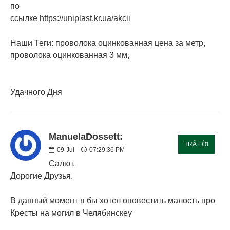
по
ссылке https://uniplast.kr.ua/akcii
Наши Теги: проволока оцинкованная цена за метр,
проволока оцинкованная 3 мм,
Удачного Дня
ManuelaDossett:
TRẢ LỜI
09
Jul
07:29:36 PM
Салют,
Дорогие Друзья.
В данный момент я бы хотел оповестить малость про
Кресты на могил в Челябинскеу