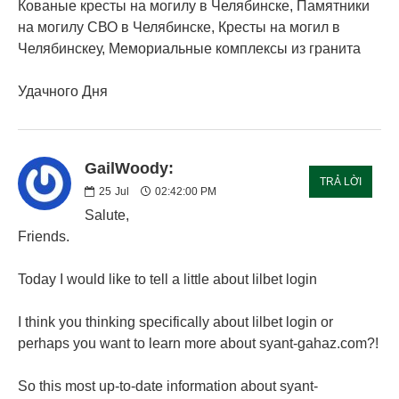
Кованые кресты на могилу в Челябинске, Памятники
на могилу СВО в Челябинске, Кресты на могил в
Челябинскеу, Мемориальные комплексы из гранита
Удачного Дня
GailWoody:
TRẢ LỜI
25
Jul
02:42:00 PM
Salute,
Friends.
Today I would like to tell a little about lilbet login
I think you thinking specifically about lilbet login or
perhaps you want to learn more about syant-gahaz.com?!
So this most up-to-date information about syant-