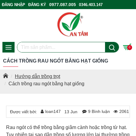
0977.087.005
ĐĂNG NHẬP
ĐĂNG KÝ
0346.403.147
ĐIỂM BÁN HÀNG
0
CÁCH TRỒNG RAU NGÓT BẰNG HẠT GIỐNG
Hướng dẫn trồng trọt
Cách trồng rau ngót bằng hạt giống
loan147
9 Bình luận
2061 Lư
Được viết bởi:
13
Jun
Rau ngót có thể trồng bằng giâm cành hoặc trồng từ hạt.
Tuy nhiên tại sao dân trồng số lượng lớn lại thường trồng