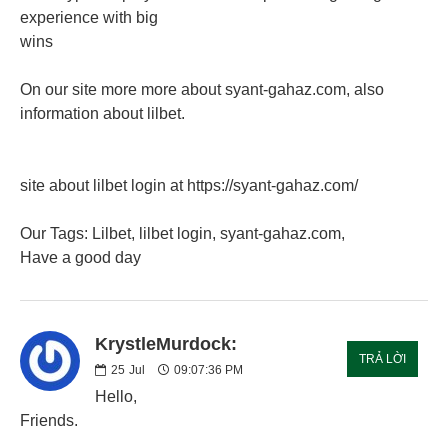
experience with big
wins
On our site more more about syant-gahaz.com, also
information about lilbet.
site about lilbet login at https://syant-gahaz.com/
Our Tags: Lilbet, lilbet login, syant-gahaz.com,
Have a good day
KrystleMurdock:
TRẢ LỜI
25
Jul
09:07:36 PM
Hello,
Friends.