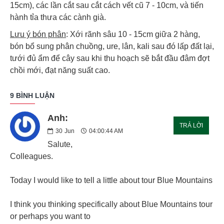
15cm), các lần cắt sau cắt cách vết cũ 7 - 10cm, và tiến
hành tỉa thưa các cành già.
Lưu ý bón phân
: Xới rãnh sâu 10 - 15cm giữa 2 hàng,
bón bổ sung phân chuồng, ure, lân, kali sau đó lấp đất lại,
tưới đủ ẩm để cây sau khi thu hoạch sẽ bắt đầu đâm đợt
chồi mới, đạt năng suất cao.
9 BÌNH LUẬN
Anh:
TRẢ LỜI
30
Jun
04:00:44 AM
Salute,
Colleagues.
Today I would like to tell a little about tour Blue Mountains
I think you thinking specifically about Blue Mountains tour
or perhaps you want to