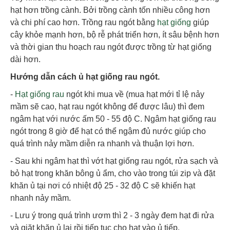
hạt hơn trồng cành. Bởi trồng cành tốn nhiều công hơn
và chi phí cao hơn. Trồng rau ngót bằng
hạt giống
giúp
cây khỏe mạnh hơn, bộ rễ phát triển hơn, ít sâu bệnh hơn
và thời gian thu hoạch rau ngót được trồng từ hạt giống
dài hơn.
Hướng dẫn cách ủ hạt giống rau ngót.
-
Hạt giống rau
ngót khi mua về (mua hạt mới tỉ lệ nảy
mầm sẽ cao, hạt rau ngót không để được lâu) thì đem
ngâm hạt với nước ấm 50 - 55 độ C. Ngâm hạt giống rau
ngót trong 8 giờ để hạt có thể ngậm đủ nước giúp cho
quá trình nảy mầm diễn ra nhanh và thuận lợi hơn.
- Sau khi ngâm hạt thì vớt hạt giống rau ngót, rửa sạch và
bỏ hạt trong khăn bông ủ ẩm, cho vào trong túi zip và đặt
khăn ủ tại nơi có nhiệt độ 25 - 32 độ C sẽ khiến hạt
nhanh nảy mầm.
- Lưu ý trong quá trình ươm thì 2 - 3 ngày đem hạt đi rửa
và giặt khăn ủ lại rồi tiếp tục cho hạt vào ủ tiếp.