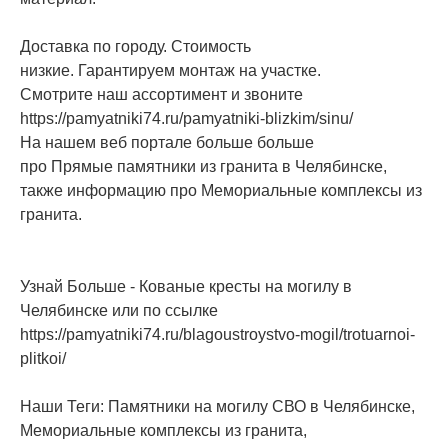
Доставка по городу. Стоимость
низкие. Гарантируем монтаж на участке.
Смотрите наш ассортимент и звоните
https://pamyatniki74.ru/pamyatniki-blizkim/sinu/
На нашем веб портале больше больше
про Прямые памятники из гранита в Челябинске,
также информацию про Мемориальные комплексы из
гранита.
Узнай Больше - Кованые кресты на могилу в
Челябинске или по ссылке
https://pamyatniki74.ru/blagoustroystvo-mogil/trotuarnoi-
plitkoi/
Наши Теги: Памятники на могилу СВО в Челябинске,
Мемориальные комплексы из гранита,