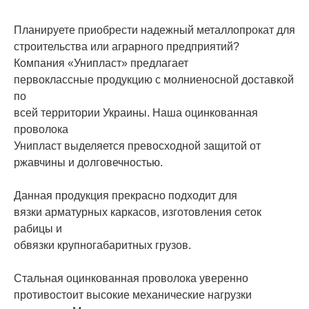
Планируете приобрести надежный металлопрокат для
строительства или аграрного предприятий?
Компания «Унипласт» предлагает
первоклассные продукцию с молниеносной доставкой
по
всей территории Украины. Наша оцинкованная
проволока
Унипласт выделяется превосходной защитой от
ржавчины и долговечностью.
Данная продукция прекрасно подходит для
вязки арматурных каркасов, изготовления сеток
рабицы и
обвязки крупногабаритных грузов.
Стальная оцинкованная проволока уверенно
противостоит высокие механические нагрузки