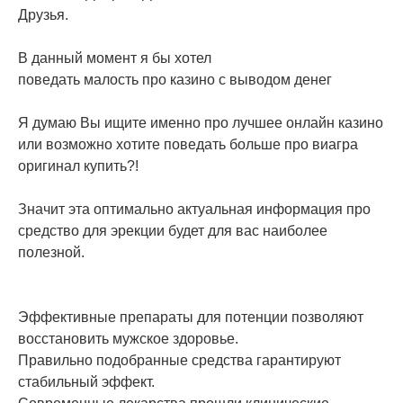
Друзья.
В данный момент я бы хотел
поведать малость про казино с выводом денег
Я думаю Вы ищите именно про лучшее онлайн казино
или возможно хотите поведать больше про виагра
оригинал купить?!
Значит эта оптимально актуальная информация про
средство для эрекции будет для вас наиболее
полезной.
Эффективные препараты для потенции позволяют
восстановить мужское здоровье.
Правильно подобранные средства гарантируют
стабильный эффект.