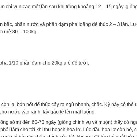
sớm chỉ vun cao một lần sau khi trồng khoảng 12 – 15 ngày, giố
n bắc, phân nước và phân đạm pha loãng để thúc 2 – 3 lần. L
m urê 80 – 100kg.
pha 1/10 phân đạm cho 20kg urê để tưới.
 còn lại bón nốt để thúc cây ra ngù nhanh, chắc. Kỳ này có thể
cho nước vào rãnh, lấy gáo té lên mặt luống.
iống sớm) đến 60-70 ngày (giống chính vụ và muộn) thấy có ng
 phải làm cho tới khi thu hoạch hoa lơ. Lúc đầu hoa lơ còn bé, 
ẳn mà chỉ bẻ gãy chân chính của lá); khi hoa đã lớn thì ngắt bỏ c