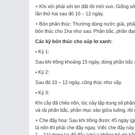
+ Khi xới phải xới tơi đất rồi mới vun. Giống 
lần thứ hai sau đó 10 – 12 ngày.
+ Bón phân thúc: Thường dùng nước giải, phâ
bón thúc cho 1ha như sau: Phân bắc, phân đạ
Các kỳ bón thúc cho súp lơ xanh:
• Kỳ 1:
Sau khi trồng khoảng 15 ngày, dùng phân bắc 
• Kỳ 2:
Sau đó 10 – 12 ngày, cũng thúc như vậy.
• Kỳ 3:
Khi cây đã chéo nõn, lúc này tập trung số phân
và rải phân bắc, phân mục vào giữa luống, rồi 
+ Che đậy hoa: Sau khi trồng được 45 ngày (g
lá nõn thì phải che đậy ngay. Việc che đậy này
1 – 2 lá trong lại để đậy (chú ý không bẻ rời h