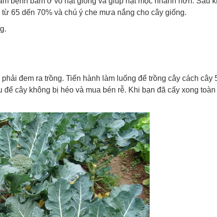
nấm bệnh bám ở vỏ hạt giống và giúp hạt mọc nhanh hơn. Sau k
 từ 65 dến 70% và chú ý che mưa nắng cho cây giống.
g.
 phải đem ra trồng. Tiến hành làm luống để trồng cây cách cây
u để cây không bị héo và mua bén rễ. Khi bạn đã cấy xong toàn