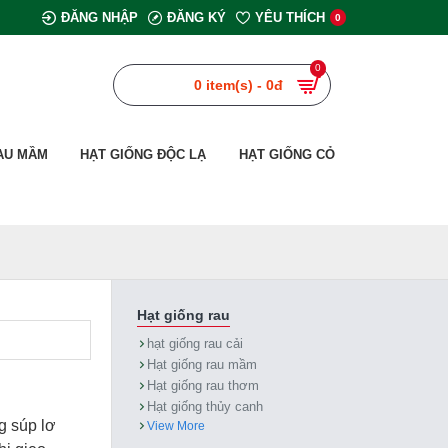
ĐĂNG NHẬP
ĐĂNG KÝ
YÊU THÍCH
0
0
0 item(s) - 0đ
AU MẦM
HẠT GIỐNG ĐỘC LẠ
HẠT GIỐNG CỎ
Hạt giống rau
hạt giống rau cải
Hạt giống rau mầm
Hạt giống rau thơm
Hạt giống thủy canh
g súp lơ
View More