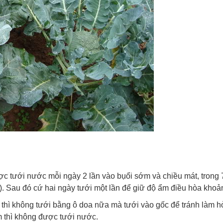
ợc tưới nước mỗi ngày 2 lần vào bụổi sớm và chiều mát, trong 
ều). Sau đó cứ hai ngày tưới một lần để giữ độ ẩm điều hòa kho
i) thì không tưới bằng ô doa nữa mà tưới vào gốc để tránh làm 
ồm thì không được tưới nước.