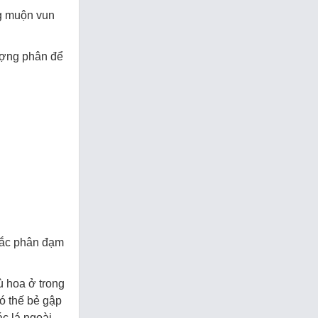
ng muộn vun
ượng phân để
 rắc phân đạm
ù hoa ở trong
có thế bẻ gập
ác lá ngoài