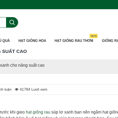
NEW
Ủ QUẢ
HẠT GIỐNG HOA
HẠT GIỐNG RAU THƠM
GIỐNG R
G SUẤT CAO
 xanh cho năng suất cao
nh luận
41784 Lượt xem
Trước khi gieo
hạt giống rau
súp lơ xanh bạn nên ngâm hạt giốn