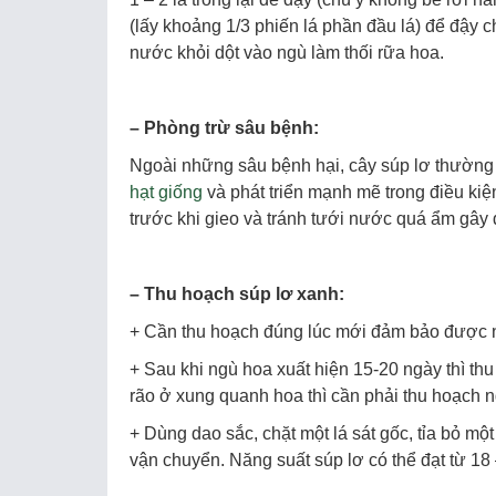
(lấy khoảng 1/3 phiến lá phần đầu lá) để đậy c
nước khỏi dột vào ngù làm thối rữa hoa.
–
Phòng trừ sâu bệnh:
Ngoài những sâu bệnh hại, cây súp lơ thường 
hạt giống
và phát triển mạnh mẽ trong điều kiện
trước khi gieo và tránh tưới nước quá ẩm gây đ
–
Thu hoạch súp lơ xanh:
+ Cần thu hoạch đúng lúc mới đảm bảo được n
+ Sau khi ngù hoa xuất hiện 15-20 ngày thì th
rão ở xung quanh hoa thì cần phải thu hoạch n
+ Dùng dao sắc, chặt một lá sát gốc, tỉa bỏ 
vận chuyển. Năng suất súp lơ có thể đạt từ 18 –