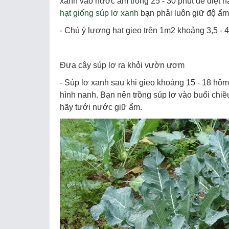
xanh vào nước ấm trong 25 - 30 phút để diệt 
hạt giống súp lơ xanh
bạn phải luôn giữ độ ẩm
- Chú ý lượng hạt gieo trên 1m2 khoảng 3,5 - 4
Đưa cây súp lơ ra khỏi vườn ươm
- Súp lơ xanh sau khi gieo khoảng 15 - 18 hôm
hình nanh. Bạn nên trồng súp lơ vào buổi chiề
hãy tưới nước giữ ẩm.