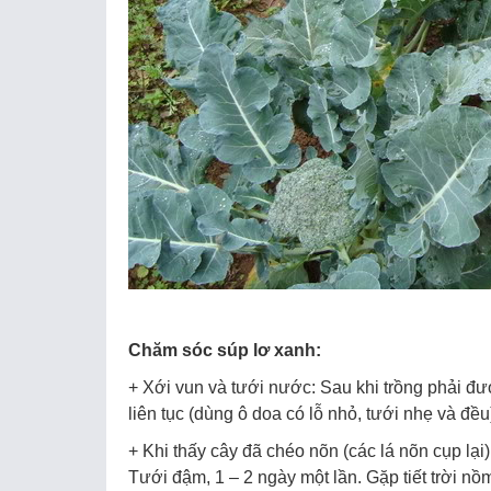
Chăm sóc súp lơ xanh:
+ Xới vun và tưới nước: Sau khi trồng phải đư
liên tục (dùng ô doa có lỗ nhỏ, tưới nhẹ và đ
+ Khi thấy cây đã chéo nõn (các lá nõn cụp lạ
Tưới đậm, 1 – 2 ngày một lần. Gặp tiết trời n