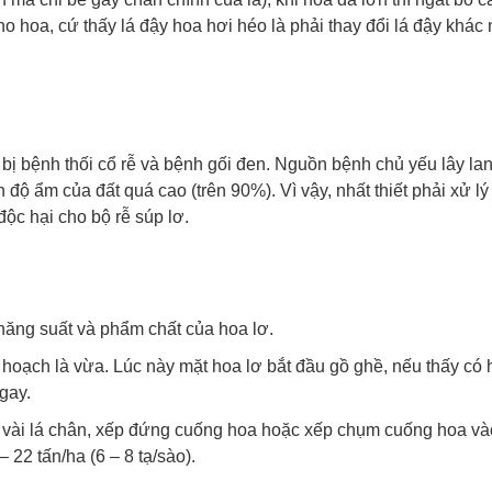
ho hoa, cứ thấy lá đậy hoa hơi héo là phải thay đổi lá đậy khác
bị bệnh thối cổ rễ và bệnh gối đen. Nguồn bệnh chủ yếu lây la
 độ ẩm của đất quá cao (trên 90%). Vì vậy, nhất thiết phải xử lý
ộc hại cho bộ rễ súp lơ.
ăng suất và phẩm chất của hoa lơ.
u hoạch là vừa. Lúc này mặt hoa lơ bắt đầu gồ ghề, nếu thấy có
gay.
một vài lá chân, xếp đứng cuống hoa hoặc xếp chụm cuống hoa v
 22 tấn/ha (6 – 8 tạ/sào).