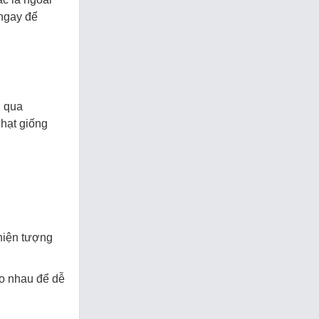
 ngay để
n qua
 hạt giống
 hiện tượng
ào nhau để dễ