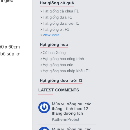
hi gieo
Hạt giống củ quả
Hạt giống cà chua F1
Hạt giống dưa F1
Hạt giống dưa lưới f1
Hạt giống ớt F1
View More
Hạt giống hoa
 50 x 60cm
Củ hoa Giống
 bộ súp lơ
Hạt giống hoa công trình
Hạt giống hoa cúc
Hạt giống hoa nhập khẩu F1
Hạt giống dưa lưới f1
LATEST COMMENTS
Mùa vụ trồng rau các
tháng - tính theo 12
tháng dương lịch
KatherinProbst
Mùa vụ trồng rau các