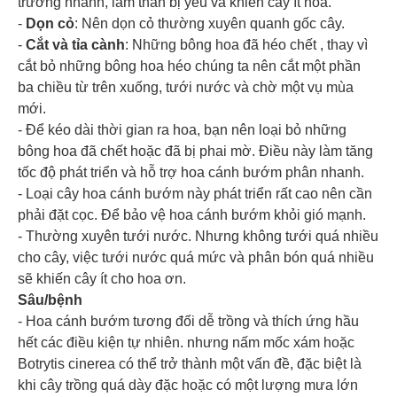
trưởng nhanh, làm thân bị yếu và khiến cây ít hoa.
-
Dọn cỏ
: Nên dọn cỏ thường xuyên quanh gốc cây.
-
Cắt và tỉa cành
: Những bông hoa đã héo chết , thay vì
cắt bỏ những bông hoa héo chúng ta nên cắt một phần
ba chiều từ trên xuống, tưới nước và chờ một vụ mùa
mới.
- Để kéo dài thời gian ra hoa, bạn nên loại bỏ những
bông hoa đã chết hoặc đã bị phai mờ. Điều này làm tăng
tốc độ phát triển và hỗ trợ hoa cánh bướm phân nhanh.
- Loại cây hoa cánh bướm này phát triển rất cao nên cần
phải đặt cọc. Để bảo vệ hoa cánh bướm khỏi gió mạnh.
- Thường xuyên tưới nước. Nhưng không tưới quá nhiều
cho cây, việc tưới nước quá mức và phân bón quá nhiều
sẽ khiến cây ít cho hoa ơn.
Sâu/bệnh
- Hoa cánh bướm tương đối dễ trồng và thích ứng hầu
hết các điều kiện tự nhiên. nhưng nấm mốc xám hoặc
Botrytis cinerea có thể trở thành một vấn đề, đặc biệt là
khi cây trồng quá dày đặc hoặc có một lượng mưa lớn