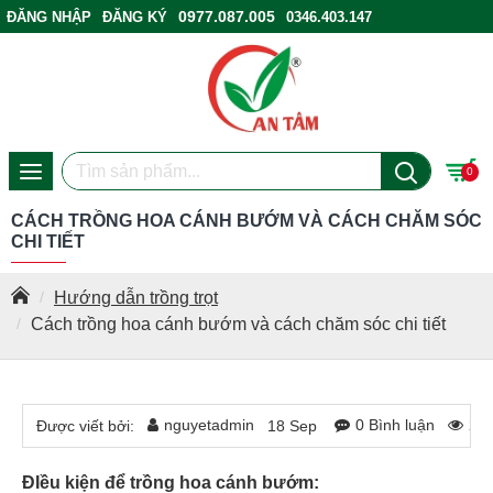
0977.087.005
ĐĂNG NHẬP
ĐĂNG KÝ
0346.403.147
ĐIỂM BÁN HÀNG
0
CÁCH TRỒNG HOA CÁNH BƯỚM VÀ CÁCH CHĂM SÓC
CHI TIẾT
Hướng dẫn trồng trọt
Cách trồng hoa cánh bướm và cách chăm sóc chi tiết
nguyetadmin
0 Bình luận
23
Được viết bởi:
18
Sep
ĐIều kiện để trồng hoa cánh bướm: