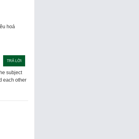
iêu hoá
TRẢ LỜI
the subject
d each other