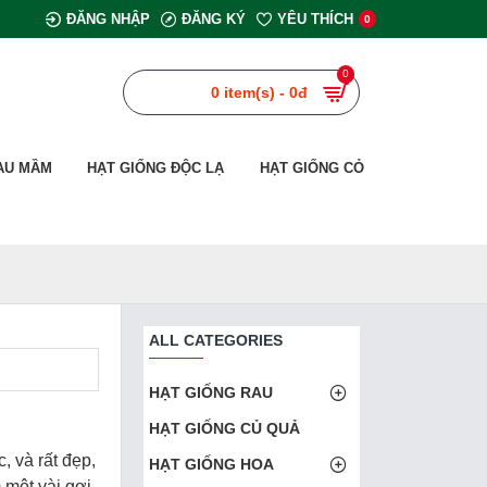
ĐĂNG NHẬP
ĐĂNG KÝ
YÊU THÍCH
0
0
0 item(s) - 0đ
AU MẦM
HẠT GIỐNG ĐỘC LẠ
HẠT GIỐNG CỎ
ALL CATEGORIES
HẠT GIỐNG RAU
HẠT GIỐNG CỦ QUẢ
, và rất đẹp,
HẠT GIỐNG HOA
một vài gợi