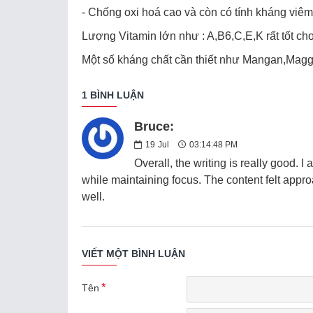
- Chống oxi hoá cao và còn có tính kháng viêm
Lượng Vitamin lớn như : A,B6,C,E,K rất tốt c
Một số kháng chất cần thiết như Mangan,Maggie,
1 BÌNH LUẬN
Bruce:
19
Jul
03:14:48 PM
Overall, the writing is really good. I
while maintaining focus. The content felt ap
well.
VIẾT MỘT BÌNH LUẬN
Tên