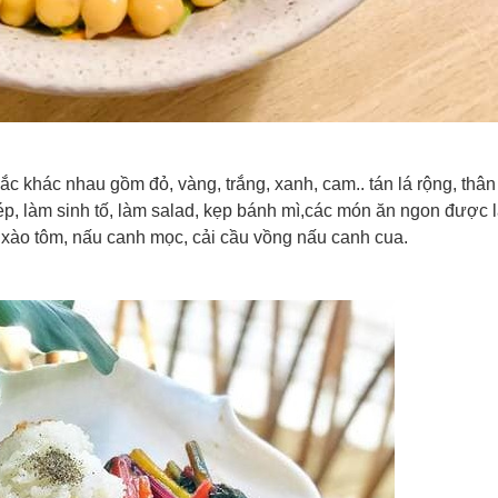
ắc khác nhau gồm đỏ, vàng, trắng, xanh, cam.. tán lá rộng, thân
, làm sinh tố, làm salad, kẹp bánh mì,các món ăn ngon được l
ò, xào tôm, nấu canh mọc, cải cầu vồng nấu canh cua.