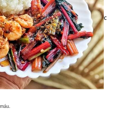
C
 máu.