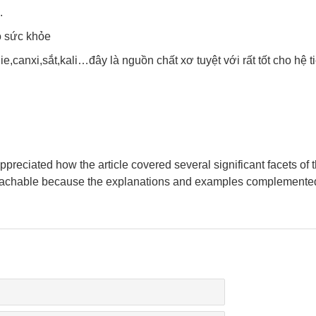
.
ho sức khỏe
canxi,sắt,kali…đây là nguồn chất xơ tuyệt với rất tốt cho hệ t
 appreciated how the article covered several significant facets of 
proachable because the explanations and examples complemente