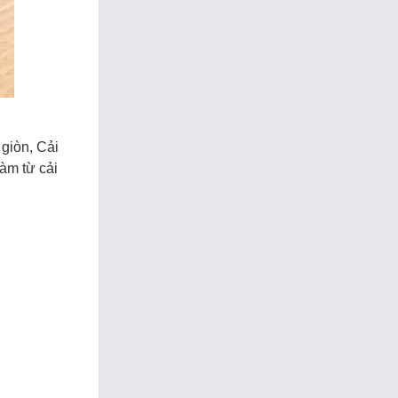
 giòn, Cải
àm từ cải