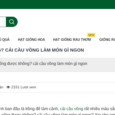
NEW
Ủ QUẢ
HẠT GIỐNG HOA
HẠT GIỐNG RAU THƠM
GIỐNG R
? CẢI CẦU VỒNG LÀM MÓN GÌ NGON
sống được không? cải cầu vồng làm món gì ngon
ận
2151 Lượt xem
ịnh ban đầu là trồng để làm cảnh,
cải cầu vồng
rất nhiều màu sắc
n sống
được không? cải cầu vồng làm món gì ngon? Xin cho em 