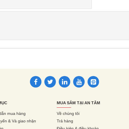
MỤC
MUA SẮM TẠI AN TÂM
dẫn mua hàng
Về chúng tôi
yển & Và giao nhận
Trả hàng
ản
Điều kiện & điều khoản