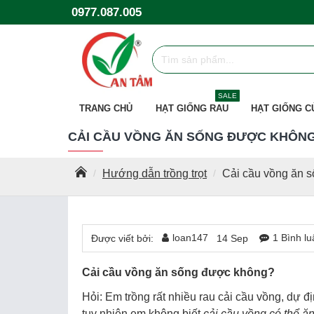
0977.087.005
SALE
TRANG CHỦ
HẠT GIỐNG RAU
HẠT GIỐNG C
CẢI CẦU VỒNG ĂN SỐNG ĐƯỢC KHÔNG
Hướng dẫn trồng trọt
Cải cầu vồng ăn 
loan147
1 Bình lu
Được viết bởi:
14
Sep
Cải cầu vồng ăn sống được không?
Hỏi: Em trồng rất nhiều rau cải cầu vồng, dự đ
tuy nhiên em không biết
cải cầu vồng có thể ă