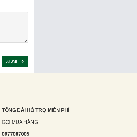
SUBMIT
TỔNG ĐÀI HỖ TRỢ MIỄN PHÍ
GỌI MUA HÀNG
0977087005