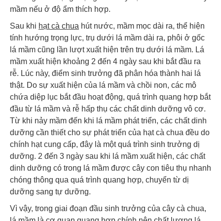
mầm nếu ở độ ẩm thích hợp.
Sau khi
hạt cà chua
hút nước, mầm mọc dài ra, thể hiện
tính hướng trọng lực, trụ dưới lá mầm dài ra, phôi ở gốc
lá mầm cũng lần lượt xuất hiện trên trụ dưới lá mầm. Lá
mầm xuất hiện khoảng 2 đến 4 ngày sau khi bắt đầu ra
rễ. Lúc này, điểm sinh trưởng đã phân hóa thành hai lá
thật. Do sự xuất hiện của lá mầm và chồi non, các mô
chứa diệp lục bắt đầu hoạt động, quá trình quang hợp bắt
đầu từ lá mầm và rễ hấp thụ các chất dinh dưỡng vô cơ.
Từ khi nảy mầm đến khi lá mầm phát triển, các chất dinh
dưỡng cần thiết cho sự phát triển của hạt cà chua đều do
chính hạt cung cấp, đây là một quá trình sinh trưởng dị
dưỡng. 2 đến 3 ngày sau khi lá mầm xuất hiện, các chất
dinh dưỡng có trong lá mầm được cây con tiêu thụ nhanh
chóng thông qua quá trình quang hợp, chuyển từ dị
dưỡng sang tự dưỡng.
Vì vậy, trong giai đoạn đầu sinh trưởng của cây cà chua,
lá mầm là cơ quan quang hợp chính nên chất lượng lá