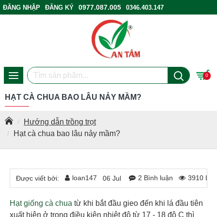
0977.087.005
ĐĂNG NHẬP
ĐĂNG KÝ
0346.403.147
ĐIỂM BÁN HÀNG
0
HẠT CÀ CHUA BAO LÂU NẢY MẦM?
Hướng dẫn trồng trọt
Hạt cà chua bao lâu nảy mầm?
loan147
2 Bình luận
3910 Lượ
Được viết bởi:
06
Jul
Hạt giống cà chua
từ khi bắt đầu gieo đến khi lá đầu tiên
xuất hiện ở trong điều kiện nhiệt độ từ 17 - 18 độ C thì