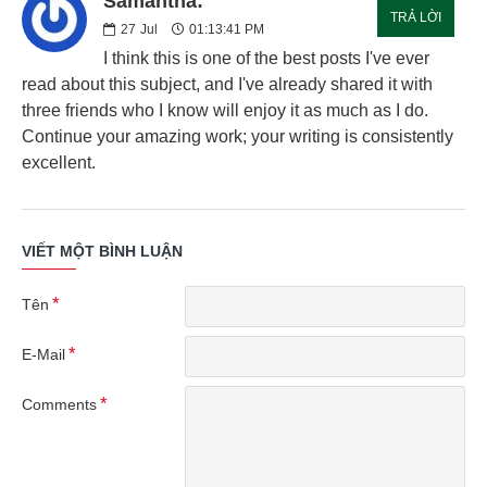
Samantha:
TRẢ LỜI
27
Jul
01:13:41 PM
I think this is one of the best posts I've ever
read about this subject, and I've already shared it with
three friends who I know will enjoy it as much as I do.
Continue your amazing work; your writing is consistently
excellent.
VIẾT MỘT BÌNH LUẬN
Tên
E-Mail
Comments