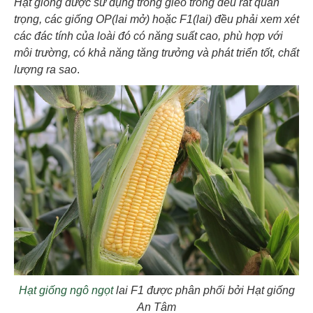
Hạt giống được sử dụng trong gieo trồng đều rất quan
trọng, các giống OP(lai mở) hoặc F1(lai) đều phải xem xét
các đác tính của loài đó có năng suất cao, phù hợp với
môi trường, có khả năng tăng trưởng và phát triển tốt, chất
lượng ra sao
.
Hạt giống ngô ngọt
lai F1 được phân phối bởi Hạt giống
An Tâm