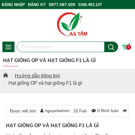
0977.087.005
ĐĂNG NHẬP
ĐĂNG KÝ
0346.403.147
ĐIỂM BÁN HÀNG
0
HẠT GIỐNG OP VÀ HẠT GIỐNG F1 LÀ GÌ
Hướng dẫn trồng trọt
Hạt giống OP và hạt giống F1 là gì
nguyetadmin
0 Bình luận
86
Được viết bởi:
26
Feb
HẠT GIỐNG OP VÀ HẠT GIỐNG F1 LÀ GÌ