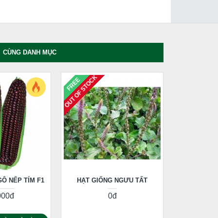
CÙNG DANH MỤC
OUT OF STOCK
FREE
Ô NẾP TÍM F1
HẠT GIỐNG NGƯU TẤT
000đ
0đ