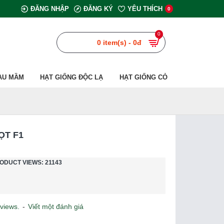
ĐĂNG NHẬP
ĐĂNG KÝ
YÊU THÍCH
0
0
0 item(s) - 0đ
AU MẦM
HẠT GIỐNG ĐỘC LẠ
HẠT GIỐNG CỎ
ỌT F1
ODUCT VIEWS: 21143
views.
-
Viết một đánh giá