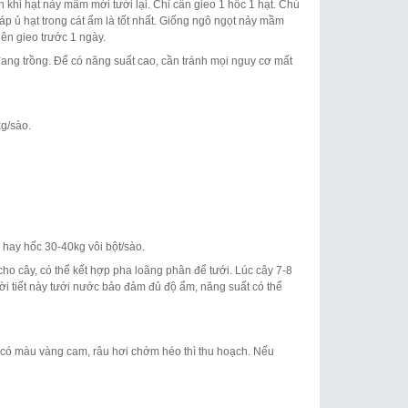
 khi hạt nảy mầm mới tưới lại. Chỉ cần gieo 1 hốc 1 hạt. Chú
p ủ hạt trong cát ẩm là tốt nhất. Giống ngô ngọt nảy mầm
ên gieo trước 1 ngày.
ng trồng. Để có năng suất cao, cần tránh mọi nguy cơ mất
kg/sào.
 hay hốc 30-40kg vôi bột/sào.
cho cây, có thể kết hợp pha loãng phân để tưới. Lúc cây 7-8
hời tiết này tưới nước bảo đảm đủ độ ẩm, năng suất có thể
u có màu vàng cam, râu hơi chớm héo thì thu hoạch. Nếu