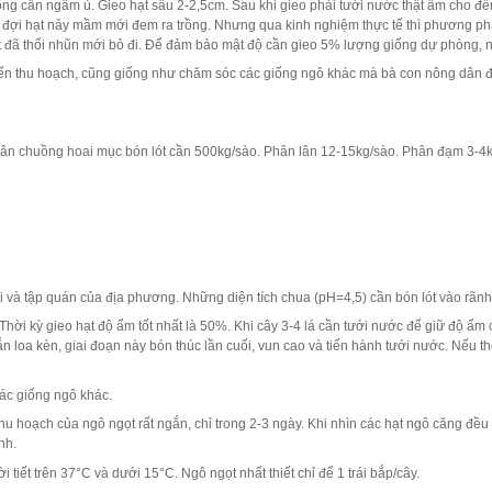
ông cần ngâm ủ. Gieo hạt sâu 2-2,5cm. Sau khi gieo phải tưới nước thật ẩm cho đến
, đợi hạt nảy mầm mới đem ra trồng. Nhưng qua kinh nghiệm thực tế thì phương phá
t đã thối nhũn mới bỏ đi. Để đảm bảo mật độ cần gieo 5% lượng giống dự phòng, n
ến thu hoạch, cũng giống như chăm sóc các giống ngô khác mà bà con nông dân đa
 phân chuồng hoai mục bón lót cần 500kg/sào. Phân lân 12-15kg/sào. Phân đạm 3-4
i và tập quán của địa phương. Những diện tích chua (pH=4,5) cần bón lót vào rãnh
Thời kỳ gieo hạt độ ẩm tốt nhất là 50%. Khi cây 3-4 lá cần tưới nước để giữ độ ẩm 
n loa kèn, giai đoạn này bón thúc lần cuối, vun cao và tiến hành tưới nước. Nếu t
ác giống ngô khác.
hu hoạch của ngô ngọt rất ngắn, chỉ trong 2-3 ngày. Khi nhìn các hạt ngô căng đề
nh.
 tiết trên 37°C và dưới 15°C. Ngô ngọt nhất thiết chỉ để 1 trái bắp/cây.