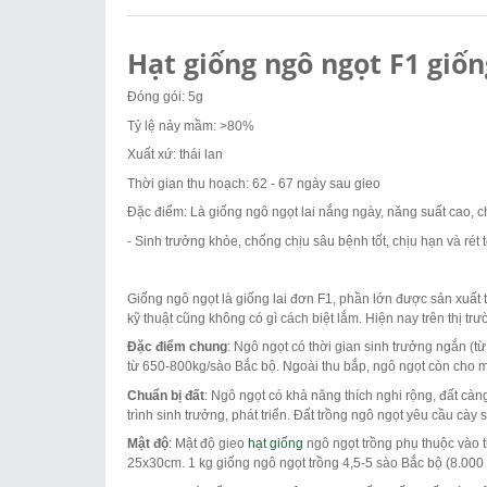
Hạt giống ngô ngọt F1 giốn
Đóng gói: 5g
Tỷ lệ nảy mầm: >80%
Xuất xứ: thái lan
Thời gian thu hoạch: 62 - 67 ngày sau gieo
Đặc điểm: Là giống ngô ngọt lai nắng ngày, năng suất cao, ch
- Sinh trưởng khỏe, chống chịu sâu bệnh tốt, chịu hạn và rét t
Giống ngô ngọt là giống lai đơn F1, phần lớn được sản xuất t
kỹ thuật cũng không có gì cách biệt lắm. Hiện nay trên thị t
Đặc điểm chung
: Ngô ngọt có thời gian sinh trưởng ngắn (t
từ 650-800kg/sào Bắc bộ. Ngoài thu bắp, ngô ngọt còn cho m
Chuẩn bị đất
: Ngô ngọt có khả năng thích nghi rộng, đất c
trình sinh trưởng, phát triển. Đất trồng ngô ngọt yêu cầu cà
Mật độ
: Mật độ gieo
hạt giống
ngô ngọt trồng phụ thuộc vào t
25x30cm. 1 kg giống ngô ngọt trồng 4,5-5 sào Bắc bộ (8.000 -