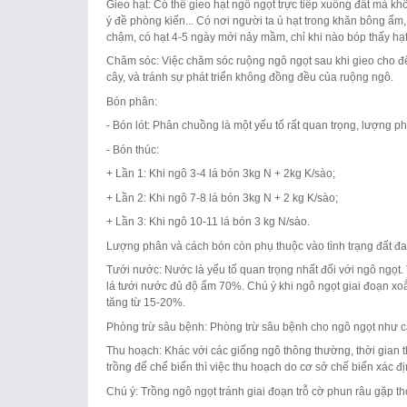
Gieo hạt: Có thể gieo hạt ngô ngọt trực tiếp xuống đất mà kh
ý đề phòng kiến... Có nơi người ta ủ hạt trong khăn bông ẩm
chậm, có hạt 4-5 ngày mới nảy mầm, chỉ khi nào bóp thấy hạ
Chăm sóc: Việc chăm sóc ruộng ngô ngọt sau khi gieo cho đ
cây, và tránh sự phát triển không đồng đều của ruộng ngô.
Bón phân:
- Bón lót: Phân chuồng là một yếu tố rất quan trọng, lượng
- Bón thúc:
+ Lần 1: Khi ngô 3-4 lá bón 3kg N + 2kg K/sào;
+ Lần 2: Khi ngô 7-8 lá bón 3kg N + 2 kg K/sào;
+ Lần 3: Khi ngô 10-11 lá bón 3 kg N/sào.
Lượng phân và cách bón còn phụ thuộc vào tình trạng đất đa
Tưới nước: Nước là yếu tố quan trọng nhất đối với ngô ngọt. 
lá tưới nước đủ độ ẩm 70%. Chú ý khi ngô ngọt giai đoạn xoắ
tăng từ 15-20%.
Phòng trừ sâu bệnh: Phòng trừ sâu bệnh cho ngô ngọt như c
Thu hoạch: Khác với các giống ngô thông thường, thời gian t
trồng để chế biến thì việc thu hoạch do cơ sở chế biến xác đị
Chú ý: Trồng ngô ngọt tránh giai đoạn trỗ cờ phun râu gặp thời