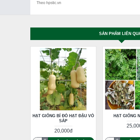
Theo hpstic.vn
SẢN PHẨM LIÊN QU
HẠT GIỐNG BÍ ĐỎ HẠT ĐẬU VỎ
HẠT GIỐNG 
SÁP
25,00
20,000đ