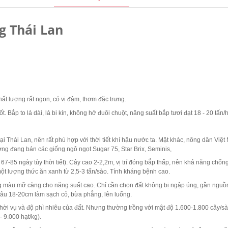
g Thái Lan
ất lượng rất ngon, có vị đậm, thơm đặc trưng.
ốt. Bắp to lá dài, lá bi kín, không hở đuôi chuột, năng suất bắp tươi đạt 18 - 20 tấn
ại Thái Lan, nên rất phù hợp với thời tiết khí hậu nước ta. Mặt khác, nông dân Việ
rường đang bán các giống ngô ngọt Sugar 75, Star Brix, Seminis,
ừ 67-85 ngày tùy thời tiết). Cây cao 2-2,2m, vị trí đóng bắp thấp, nên khả năng ch
ột lượng thức ăn xanh từ 2,5-3 tấn/sào. Tính kháng bệnh cao.
àng màu mỡ càng cho năng suất cao. Chỉ cần chọn đất không bị ngập úng, gần ngu
y sâu 18-20cm làm sạch cỏ, bừa phẳng, lên luống.
hời vụ và độ phì nhiêu của đất. Nhưng thường trồng với mật độ 1.600-1.800 cây/s
 9.000 hạt/kg).