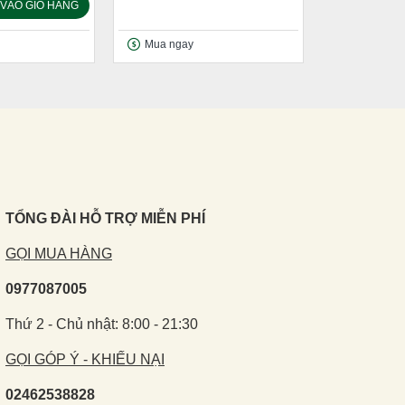
VÀO GIỎ HÀNG
Mua ngay
TỔNG ĐÀI HỖ TRỢ MIỄN PHÍ
GỌI MUA HÀNG
0977087005
Thứ 2 - Chủ nhật: 8:00 - 21:30
GỌI GÓP Ý - KHIẾU NẠI
02462538828