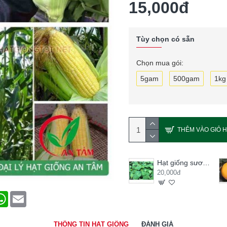
15,000đ
Tùy chọn có sẵn
Chọn mua gói:
5gam
500gam
1kg
THÊM VÀO GIỎ 
Hạt giống sương sâm lông
20,000đ
terest
WhatsApp
Email
THÔNG TIN HẠT GIỐNG
ĐÁNH GIÁ