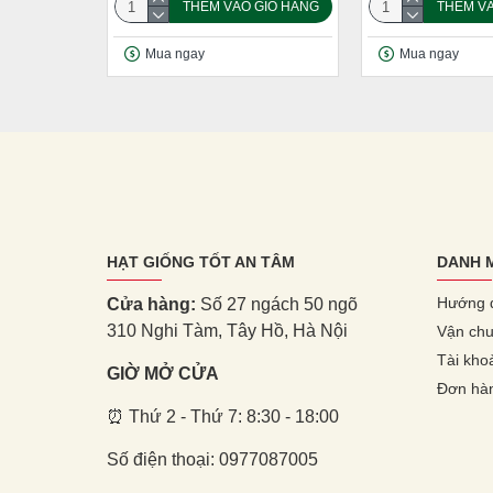
THÊM VÀO GIỎ HÀNG
THÊM VÀ
Mua ngay
Mua ngay
HẠT GIỐNG TỐT AN TÂM
DANH 
Hướng 
Cửa hàng:
Số 27 ngách 50 ngõ
310 Nghi Tàm, Tây Hồ, Hà Nội
Vận chu
Tài kho
GIỜ MỞ CỬA
Đơn hà
⏰ Thứ 2 - Thứ 7: 8:30 - 18:00
Số điện thoại: 0977087005