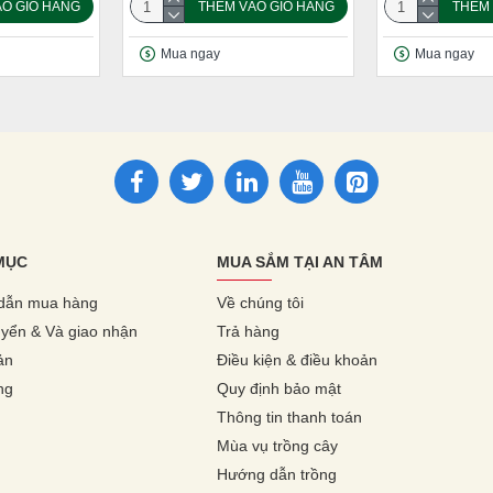
O GIỎ HÀNG
THÊM VÀO GIỎ HÀNG
THÊM 
Mua ngay
Mua ngay
MỤC
MUA SẮM TẠI AN TÂM
dẫn mua hàng
Về chúng tôi
yển & Và giao nhận
Trả hàng
ản
Điều kiện & điều khoản
ng
Quy định bảo mật
Thông tin thanh toán
Mùa vụ trồng cây
Hướng dẫn trồng