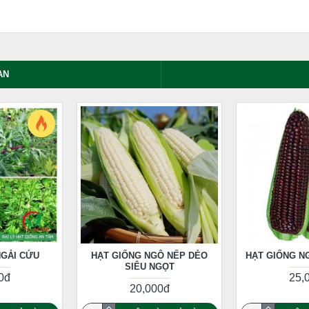
AN
NGẢI CỨU
HẠT GIỐNG NGÔ NẾP DẺO
HẠT GIỐNG NG
SIÊU NGỌT
0đ
25,
20,000đ