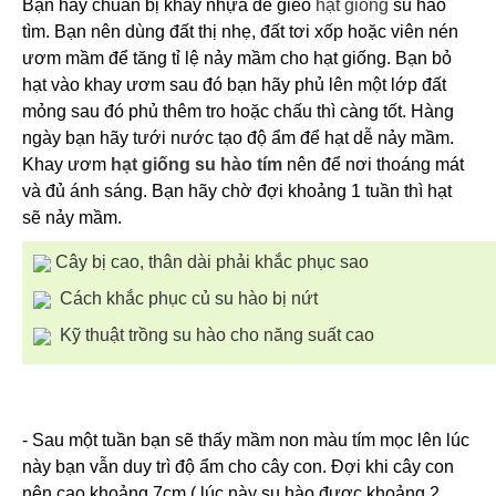
Bạn hãy chuẩn bị khay nhựa để gieo
hạt giống
su hào
tìm. Bạn nên dùng đất thị nhẹ, đất tơi xốp hoặc viên nén
ươm mầm để tăng tỉ lệ nảy mầm cho hạt giống. Bạn bỏ
hạt vào khay ươm sau đó bạn hãy phủ lên một lớp đất
mỏng sau đó phủ thêm tro hoặc chấu thì càng tốt. Hàng
ngày bạn hãy tưới nước tạo độ ẩm để hạt dễ nảy mầm.
Khay ươm
hạt giống su hào tím
nên để nơi thoáng mát
và đủ ánh sáng. Bạn hãy chờ đợi khoảng 1 tuần thì hạt
sẽ nảy mầm.
Cây bị cao, thân dài phải khắc phục sao
Cách khắc phục củ su hào bị nứt
Kỹ thuật trồng su hào cho năng suất cao
- Sau một tuần bạn sẽ thấy mầm non màu tím mọc lên lúc
này bạn vẫn duy trì độ ẩm cho cây con. Đợi khi cây con
nên cao khoảng 7cm ( lúc này su hào được khoảng 2