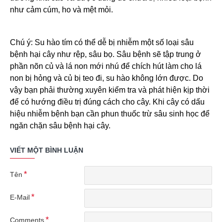
như cảm cúm, ho và mệt mỏi.
Chú ý: Su hào tím có thể dễ bị nhiễm một số loại sâu
bệnh hại cây như rệp, sâu bọ. Sâu bệnh sẽ tập trung ở
phần nõn củ và lá non mới nhú để chích hút làm cho lá
non bị hỏng và củ bị teo đi, su hào không lớn được. Do
vậy bạn phải thường xuyên kiểm tra và phát hiện kịp thời
để có hướng điều trị đúng cách cho cây. Khi cây có dấu
hiệu nhiễm bệnh bạn cần phun thuốc trừ sâu sinh học để
ngăn chặn sâu bệnh hại cây.
VIẾT MỘT BÌNH LUẬN
Tên
E-Mail
Comments