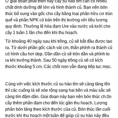
Ở giai đoạn phát triển này cây su hào tím cần có nhiều
chất dinh dưỡng để lớn và hình thành củ. Bạn nên bón
thúc bổ sung vào gốc cho cây bằng loại phân hữu cơ trùn
quế và phân NPK có bán trên thị trường với liều lượng
quy định. Thường lệ hòa đạm Ure vào nước và tưới cho
cây 1 tuần 1 lần cho đến khi thu hoạch.
Từ khoảng 40 ngày sau khi trồng, củ sẽ bắt đầu được tạo
ra. Từ dưới phần gốc cách vài cm, thân phình ra thành củ
có hình cầu hơi dẹp. Dần dần củ sẽ tròn dần và phình to
ra khi trưởng thành. Sau 50 ngày trồng củ sẽ có kích
thước khoảng 5 cm. Các chồi non vẫn đang tiếp tục mọc.
Cùng với việc kích thước củ su hào tím sẽ càng tăng lên
thì các cuống lá sẽ xòe rộng sang hai bên và màu sắc sẽ
càng tím đậm dần. Giai đoạn này bạn nên bón thúc ch.0o
cây thêm phân đạm cho đến lúc gần thu hoạch. Lượng
phân bón tăng theo kích thước của củ. Bón thúc lần cuối
trước khi thu hoạch một tuần để giúp củ su hào nảy đều