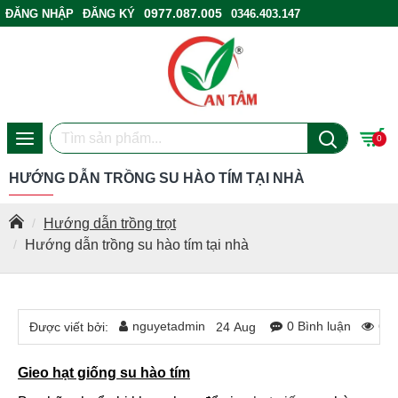
0977.087.005
ĐĂNG NHẬP
ĐĂNG KÝ
0346.403.147
ĐIỂM BÁN HÀNG
0
HƯỚNG DẪN TRỒNG SU HÀO TÍM TẠI NHÀ
Hướng dẫn trồng trọt
Hướng dẫn trồng su hào tím tại nhà
nguyetadmin
0 Bình luận
61
Được viết bởi:
24
Aug
Gieo hạt giống su hào tím