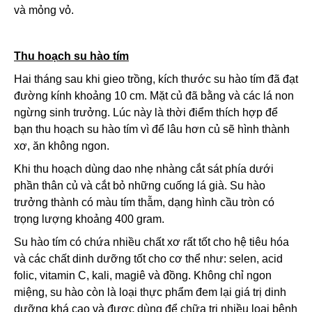
và mỏng vỏ.
Thu hoạch su hào tím
Hai tháng sau khi gieo trồng, kích thước su hào tím đã đạt
đường kính khoảng 10 cm. Mặt củ đã bằng và các lá non
ngừng sinh trưởng. Lúc này là thời điểm thích hợp để
bạn thu hoạch su hào tím vì để lâu hơn củ sẽ hình thành
xơ, ăn không ngon.
Khi thu hoạch dùng dao nhẹ nhàng cắt sát phía dưới
phần thân củ và cắt bỏ những cuống lá già. Su hào
trưởng thành có màu tím thẫm, dạng hình cầu tròn có
trọng lượng khoảng 400 gram.
Su hào tím có chứa nhiều chất xơ rất tốt cho hệ tiêu hóa
và các chất dinh dưỡng tốt cho cơ thể như: selen, acid
folic, vitamin C, kali, magiê và đồng. Không chỉ ngon
miệng, su hào còn là loại thực phẩm đem lại giá trị dinh
dưỡng khá cao và được dùng để chữa trị nhiều loại bệnh