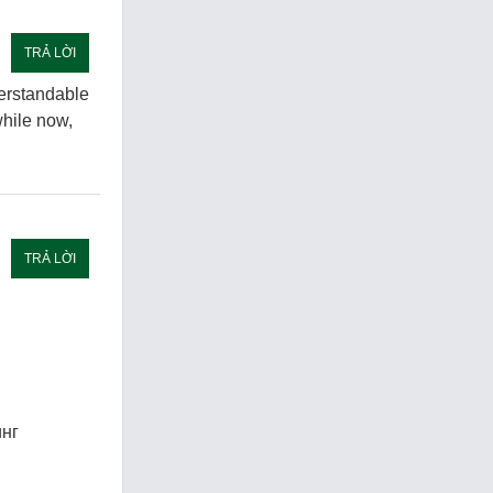
TRẢ LỜI
derstandable
while now,
TRẢ LỜI
инг