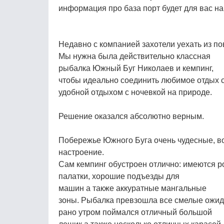
информация про база порт будет для вас н
Недавно с компанией захотели уехать из п
Мы нужна была действительно классная
рыбалка Южный Буг Николаев и кемпинг,
чтобы идеально соединить любимое отдых 
удобной отдыхом с ночевкой на природе.
Решение оказался абсолютно верным.
Побережье Южного Буга очень чудесные, во
настроение.
Сам кемпинг обустроен отлично: имеются р
палатки, хорошие подъезды для
машин а также аккуратные мангальные
зоны. Рыбалка превзошла все смелые ожи
рано утром поймался отличный большой