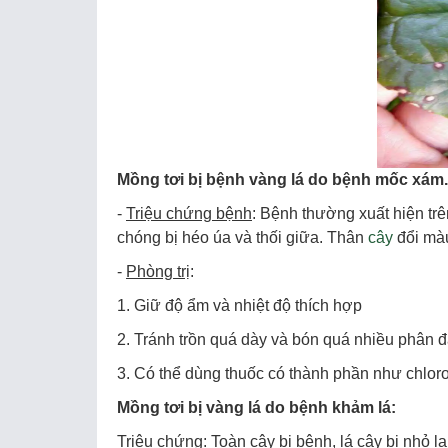
Mồng tơi bị bệnh vàng lá do bệnh mốc xám.
-
Triệu chứng bệnh
: Bệnh thường xuất hiện tr
chóng bị héo úa và thối giữa. Thân
cây
đổi màu
-
Phòng trị
:
1. Giữ độ ẩm và nhiệt độ thích hợp
2. Tránh trồn quá dày và bón quá nhiều phân 
3. Có thể dùng thuốc có thành phần như chlor
Mồng tơi bị vàng lá do bệnh khảm lá:
Triệu chứng
: Toàn cây bị bệnh, lá cây bị nhỏ l