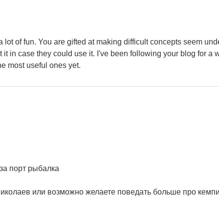
lot of fun. You are gifted at making difficult concepts seem un
 it in case they could use it. I've been following your blog for a 
the most useful ones yet.
за порт рыбалка
николаев или возможно желаете поведать больше про кемп