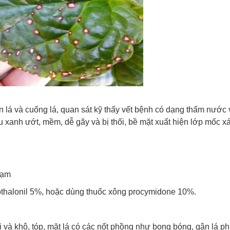
ên lá và cuống lá, quan sát kỹ thấy vết bệnh có dạng thấm nước
 xanh ướt, mềm, dễ gãy và bị thối, bề mặt xuất hiện lớp mốc x
đạm
othalonil 5%, hoặc dùng thuốc xông procymidone 10%.
ại và khô, tóp, mặt lá có các nốt phồng như bong bóng, gân lá ph