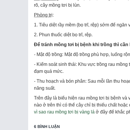
rõ, cây mồng tơi bị lùn.
Phòng trị
:
1. Tiêu diệt rầy mềm (bọ trĩ, rệp) sớm để ngăn vi
2. Phun thuốc diệt bọ trĩ, rệp.
Để tránh mồng tơi bị bệnh khi trồng thì cần 
- Mật độ trồng: Mật độ trồng phù hợp, luống 
- Kiểm soát sinh thái: Khu vực trồng rau mồng
đạm quá mức.
- Thu hoạch và bón phân: Sau mỗi lần thu hoạc
năng suất.
Trên đây là biểu hiện rau mồng tơi bị bệnh và 
nào ở trên thì có thể cây chỉ bị thiếu chất ho
vì sao rau mồng tơi bị vàng lá
ở đây để khắc p
6 BÌNH LUẬN