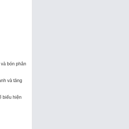
c và bón phân
ạnh và tăng
ể biểu hiện