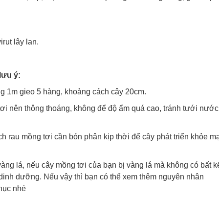
rut lây lan.
lưu ý:
rộng 1m gieo 5 hàng, khoảng cách cây 20cm.
 tơi nên thông thoáng, không để độ ẩm quá cao, tránh tưới nướ
h rau mồng tơi cần bón phân kịp thời để cây phát triển khỏe m
vàng lá, nếu cây mồng tơi của bạn bị vàng lá mà không có bất k
ặc dinh dưỡng. Nếu vậy thì bạn có thể xem thêm nguyên nhân
hục nhé