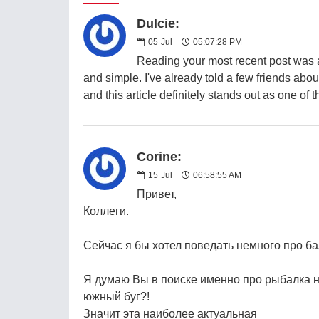
Dulcie:
05
Jul
05:07:28 PM
Reading your most recent post was a 
and simple. I've already told a few friends about
and this article definitely stands out as one of 
Corine:
15
Jul
06:58:55 AM
Привет,
Коллеги.
Сейчас я бы хотел поведать немного про ба
Я думаю Вы в поиске именно про рыбалка 
южный буг?!
Значит эта наиболее актуальная