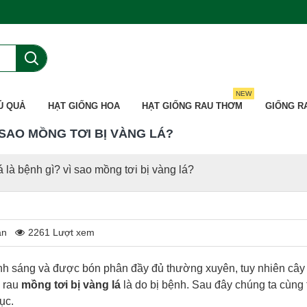
NEW
Ủ QUẢ
HẠT GIỐNG HOA
HẠT GIỐNG RAU THƠM
GIỐNG R
 SAO MỒNG TƠI BỊ VÀNG LÁ?
á là bệnh gì? vì sao mồng tơi bị vàng lá?
ận
2261 Lượt xem
ánh sáng và được bón phân đầy đủ thường xuyên, tuy nhiên câ
y rau
mồng tơi bị vàng lá
là do bị bệnh. Sau đây chúng ta cùng 
hục.