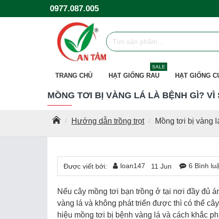
0977.087.005
SALE
TRANG CHỦ
HẠT GIỐNG RAU
HẠT GIỐNG C
MỒNG TƠI BỊ VÀNG LÁ LÀ BỆNH GÌ? VÌ
Hướng dẫn trồng trọt
Mồng tơi bị vàng l
loan147
6 Bình lu
Được viết bởi:
11
Jun
Nếu cây mồng tơi bạn trồng ở tại nơi đầy đủ 
vàng lá và không phát triển được thì có thể câ
hiệu mồng tơi bị bệnh vàng lá và cách khắc p