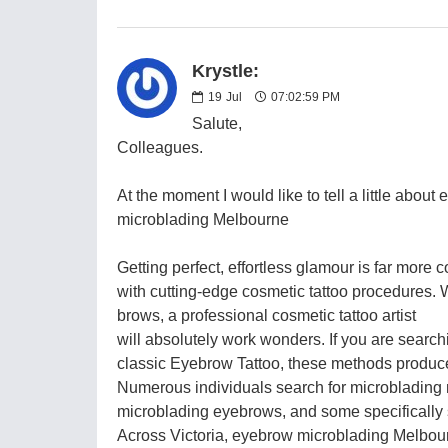
Krystle:
19
Jul
07:02:59 PM
Salute,
Colleagues.
At the moment I would like to tell a little about
microblading Melbourne
Getting perfect, effortless glamour is far more 
with cutting-edge cosmetic tattoo procedures. 
brows, a professional cosmetic tattoo artist
will absolutely work wonders. If you are search
classic Eyebrow Tattoo, these methods produce 
Numerous individuals search for microblading ne
microblading eyebrows, and some specifically
Across Victoria, eyebrow microblading Melbou