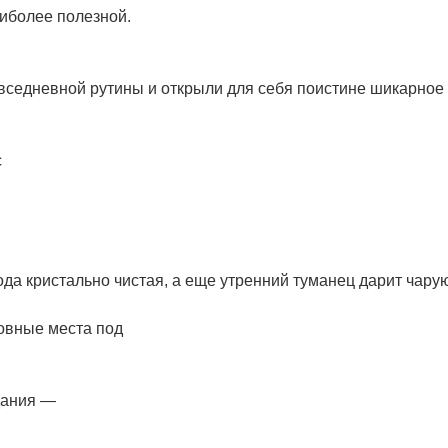
аиболее полезной.
овседневной рутины и открыли для себя поистине шикарное
с
да кристально чистая, а еще утренний туманец дарит чар
овные места под
дания —