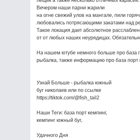
лещик а также несколько отличных карасей.
Вечером наши парни жарили
на огне свежий улов на мангале, пили горяч
любовались потрясающими закатами над ре
Такое локация дает абсолютное расслаблен
от от любых наших неурядицах. Обязатель
На нашем ютубе немного больше про база 
рыбалка, также информацию про база порт 
Узнай Больше - рыбалка южный
буг николаев или по ссылке
https://tiktok.com/@fish_tail2
Наши Теги: база порт кемпинг,
кемпинг южный буг,
Удачного Дня