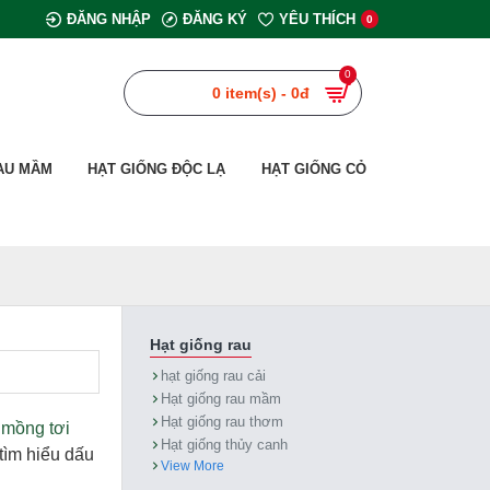
ĐĂNG NHẬP
ĐĂNG KÝ
YÊU THÍCH
0
0
0 item(s) - 0đ
AU MẦM
HẠT GIỐNG ĐỘC LẠ
HẠT GIỐNG CỎ
Hạt giống rau
hạt giống rau cải
Hạt giống rau mầm
Hạt giống rau thơm
y
mồng tơi
Hạt giống thủy canh
tìm hiểu dấu
View More