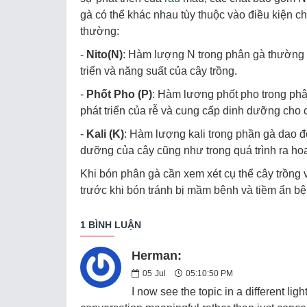
gà có thể khác nhau tùy thuộc vào điều kiện c
thường:
-
Nito(N)
: Hàm lượng N trong phân gà thường c
triển và năng suất của cây trồng.
-
Phốt Pho (P)
: Hàm lượng phốt pho trong phâ
phát triển của rễ và cung cấp dinh dưỡng cho c
-
Kali (K)
: Hàm lượng kali trong phần gà dao độ
dưỡng của cây cũng như trong quá trình ra ho
Khi bón phân gà cần xem xét cụ thể cây trồng
trước khi bón tránh bị mầm bệnh và tiềm ẩn bệ
1 BÌNH LUẬN
Herman:
05
Jul
05:10:50 PM
I now see the topic in a different lig