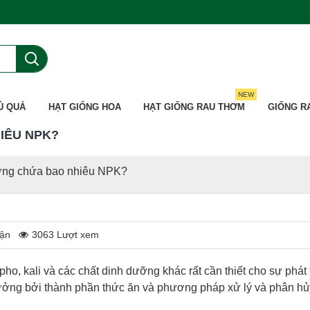
NEW
Ủ QUẢ
HẠT GIỐNG HOA
HẠT GIỐNG RAU THƠM
GIỐNG R
IÊU NPK?
ờng chứa bao nhiêu NPK?
uận
3063 Lượt xem
ho, kali và các chất dinh dưỡng khác rất cần thiết cho sự phát 
hưởng bởi thành phần thức ăn và phương pháp xử lý và phân hủ