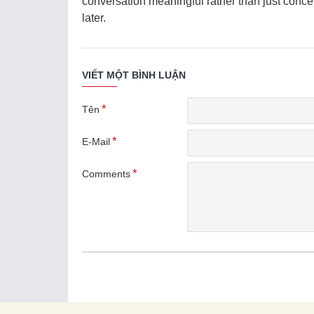
conversation meaningful rather than just conce
later.
VIẾT MỘT BÌNH LUẬN
Tên
E-Mail
Comments