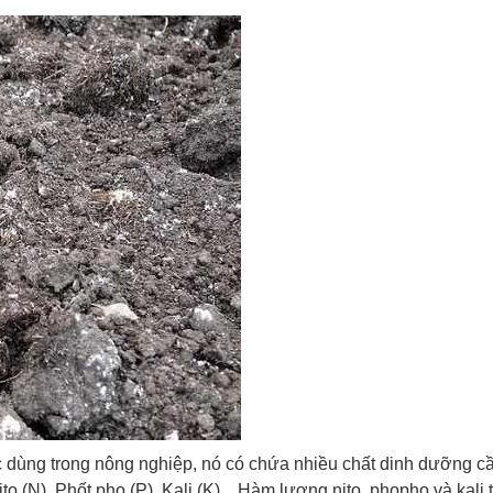
dùng trong nông nghiệp, nó có chứa nhiều chất dinh dưỡng cầ
o (N), Phốt pho (P), Kali (K)... Hàm lượng nito, phopho và kali