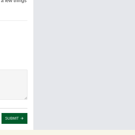
 a few things
SUBMIT