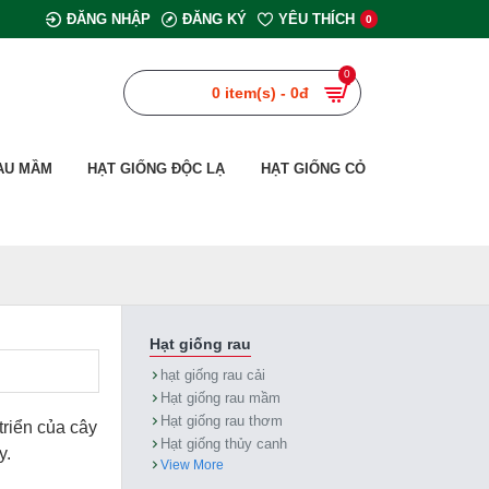
ĐĂNG NHẬP
ĐĂNG KÝ
YÊU THÍCH
0
0
0 item(s) - 0đ
AU MẦM
HẠT GIỐNG ĐỘC LẠ
HẠT GIỐNG CỎ
Hạt giống rau
hạt giống rau cải
Hạt giống rau mầm
Hạt giống rau thơm
triển của cây
Hạt giống thủy canh
y.
View More