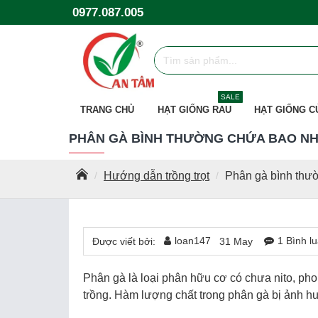
0977.087.005
SALE
TRANG CHỦ
HẠT GIỐNG RAU
HẠT GIỐNG C
PHÂN GÀ BÌNH THƯỜNG CHỨA BAO NH
Hướng dẫn trồng trọt
Phân gà bình thư
loan147
1 Bình l
Được viết bởi:
31
May
Phân gà là loại phân hữu cơ có chưa nito, phop
trồng. Hàm lượng chất trong phân gà bị ảnh 