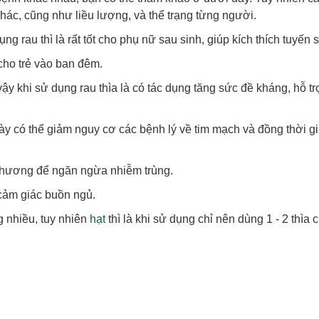
khác, cũng như liều lượng, và thể trạng từng người.
ng rau thì là rất tốt cho phụ nữ sau sinh, giúp kích thích tuyến 
cho trẻ vào ban đêm.
vậy khi sử dụng rau thìa là có tác dụng tăng sức đề kháng, hỗ trợ
t này có thể giảm nguy cơ các bệnh lý về tim mạch và đồng thời g
t thương để ngăn ngừa nhiễm trùng.
o cảm giác buồn ngủ.
g nhiều, tuy nhiên
hạt
thì là khi sử dụng chỉ nên dùng 1 - 2 thìa 