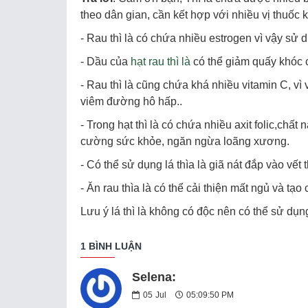
theo dân gian, cần kết hợp với nhiều vị thuốc 
- Rau thì là có chứa nhiều estrogen vì vậy sử dụ
- Dầu của
hạt rau thì là
có thể giảm quấy khóc 
- Rau thì là cũng chứa khá nhiều vitamin C, vì 
viêm đường hô hấp..
- Trong hạt thì là có chứa nhiều axit folic,chấ
cường sức khỏe, ngăn ngừa loãng xương.
- Có thể sử dụng lá thìa là giã nát đắp vào vế
- Ăn rau thìa là có thể cải thiện mất ngủ và tạ
Lưu ý lá thì là không có độc nên có thể sử dụn
1 BÌNH LUẬN
Selena:
05
Jul
05:09:50 PM