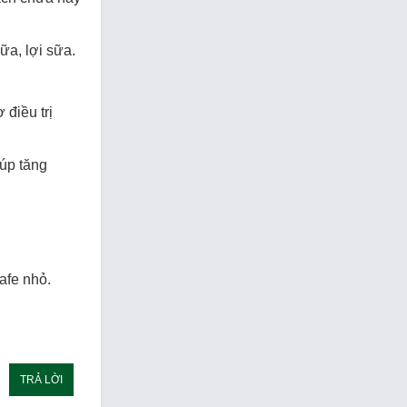
sữa, lợi sữa.
 điều trị
iúp tăng
cafe nhỏ.
TRẢ LỜI