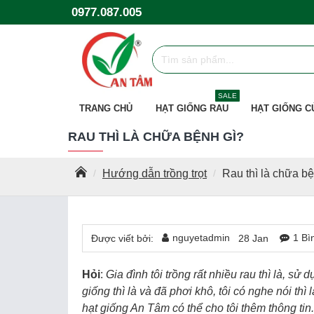
0977.087.005
SALE
TRANG CHỦ
HẠT GIỐNG RAU
HẠT GIỐNG C
RAU THÌ LÀ CHỮA BỆNH GÌ?
Hướng dẫn trồng trọt
Rau thì là chữa b
nguyetadmin
1 Bì
Được viết bởi:
28
Jan
Hỏi
:
Gia đình tôi trồng rất nhiều rau thì là, sử 
giống thì là và đã phơi khô, tôi có nghe nói t
hạt giống An Tâm có thể cho tôi thêm thông tin.