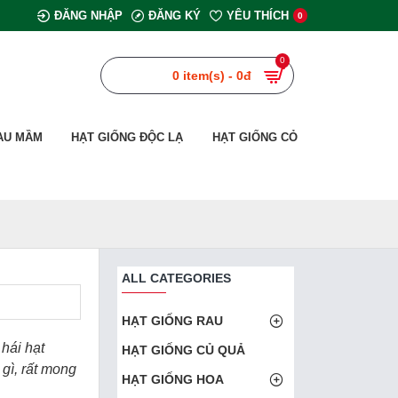
ĐĂNG NHẬP
ĐĂNG KÝ
YÊU THÍCH
0
0
0 item(s) - 0đ
AU MẦM
HẠT GIỐNG ĐỘC LẠ
HẠT GIỐNG CỎ
ALL CATEGORIES
HẠT GIỐNG RAU
 hái hạt
HẠT GIỐNG CỦ QUẢ
 gì, rất mong
HẠT GIỐNG HOA