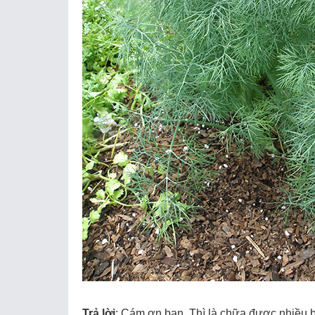
Trả lời
: Cám ơn bạn, Thì là chữa được nhiều 