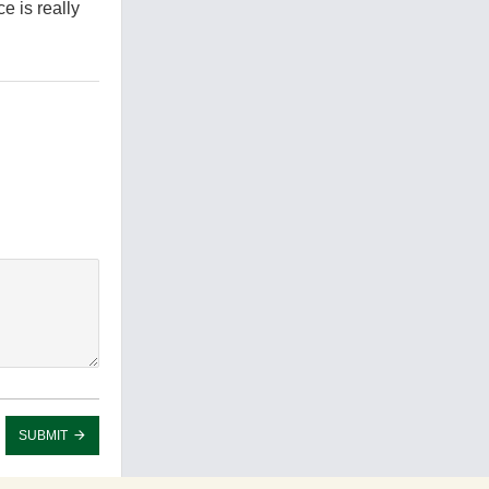
e is really
SUBMIT