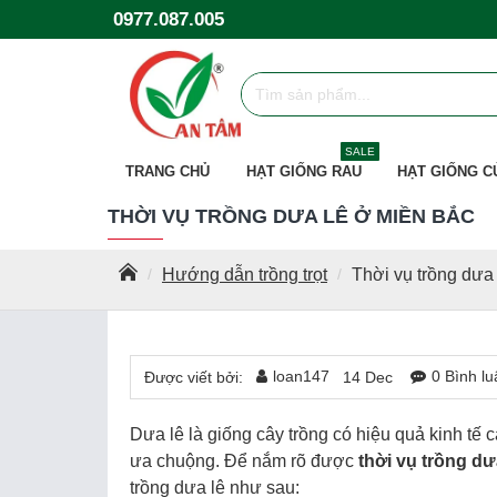
0977.087.005
SALE
TRANG CHỦ
HẠT GIỐNG RAU
HẠT GIỐNG C
THỜI VỤ TRỒNG DƯA LÊ Ở MIỀN BẮC
Hướng dẫn trồng trọt
Thời vụ trồng dưa
loan147
0 Bình lu
Được viết bởi:
14
Dec
Dưa lê là giống cây trồng có hiệu quả kinh tế c
ưa chuộng. Để nắm rõ được
thời vụ trồng dư
trồng dưa lê như sau: