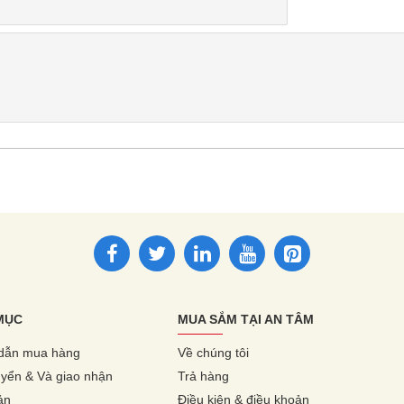
MỤC
MUA SẮM TẠI AN TÂM
dẫn mua hàng
Về chúng tôi
yển & Và giao nhận
Trả hàng
ản
Điều kiện & điều khoản