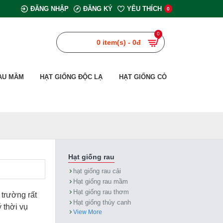
ĐĂNG NHẬP
ĐĂNG KÝ
YÊU THÍCH
0
0
0 item(s) - 0đ
AU MẦM
HẠT GIỐNG ĐỘC LẠ
HẠT GIỐNG CỎ
Hạt giống rau
hạt giống rau cải
Hạt giống rau mầm
Hạt giống rau thơm
 trường rất
Hạt giống thủy canh
 thời vụ
View More