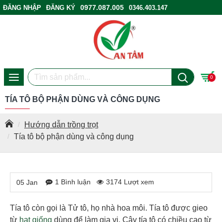
0977.087.005
ĐĂNG NHẬP
ĐĂNG KÝ
0346.403.147
ĐIỂM BÁN HÀNG
0
TÍA TÔ BỘ PHẬN DÙNG VÀ CÔNG DỤNG
Hướng dẫn trồng trọt
Tía tô bộ phận dùng và công dụng
1 Bình luận
3174 Lượt xem
05
Jan
Tía tô còn gọi là Tử tô, họ nhà hoa môi. Tía tô được gieo
từ
hạt giống
dùng để làm gia vị. Cây tía tô có chiều cao từ