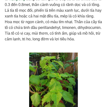
0.3 đến 0.8met, thân cành vuông có rãnh dọc và có lông.
Lá tía tô mọc đối, phiến lá trên màu xanh lục, dưới tía hay
xanh tía hoặc cả hai mặt đều tía, mép lá có khía răng.
Hoa mọc từ ngọn cành, có màu tím nhạt. Thân của cây tía
tô có chứa tinh dầu perillandehyt, limonen, dihydrocumin.
Tía tô có vị cay, mùi thơm, có tính ấm, giúp vã mồ hôi, trừ
cảm lạnh, trị ho, long đờm và lợi tiêu hóa.