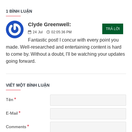
1 BÌNH LUẬN
Clyde Greenwell:
TRẢ LỜI
24
Jul
02:05:36 PM
Fantastic post! I concur with every point you
made. Well-researched and entertaining content is hard
to come by. Without a doubt, I'll be watching your updates
going forward.
VIẾT MỘT BÌNH LUẬN
Tên
E-Mail
Comments