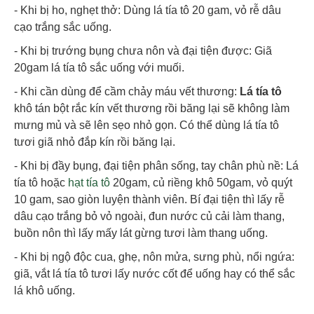
- Khi bị ho, nghẹt thở: Dùng lá tía tô 20 gam, vỏ rễ dâu
cạo trắng sắc uống.
- Khi bị trướng bụng chưa nôn và đại tiện được: Giã
20gam lá tía tô sắc uống với muối.
- Khi cần dùng để cầm chảy máu vết thương:
Lá tía tô
khô tán bột rắc kín vết thương rồi băng lại sẽ không làm
mưng mủ và sẽ lên sẹo nhỏ gọn. Có thể dùng lá tía tô
tươi giã nhỏ đắp kín rồi băng lại.
- Khi bị đầy bụng, đại tiện phân sống, tay chân phù nề: Lá
tía tô hoặc
hạt tía tô
20gam, củ riềng khô 50gam, vỏ quýt
10 gam, sao giòn luyện thành viên. Bí đại tiện thì lấy rễ
dâu cạo trắng bỏ vỏ ngoài, đun nước củ cải làm thang,
buồn nôn thì lấy mấy lát gừng tươi làm thang uống.
- Khi bị ngộ độc cua, ghẹ, nôn mửa, sưng phù, nổi ngứa:
giã, vắt lá tía tô tươi lấy nước cốt để uống hay có thể sắc
lá khô uống.