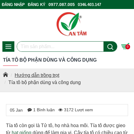
0977.087.005
ĐĂNG NHẬP
ĐĂNG KÝ
0346.403.147
ĐIỂM BÁN HÀNG
0
TÍA TÔ BỘ PHẬN DÙNG VÀ CÔNG DỤNG
Hướng dẫn trồng trọt
Tía tô bộ phận dùng và công dụng
1 Bình luận
3172 Lượt xem
05
Jan
Tía tô còn gọi là Tử tô, họ nhà hoa môi. Tía tô được gieo
từ
hạt giống
dùng để làm gia vị. Cây tía tô có chiều cao từ