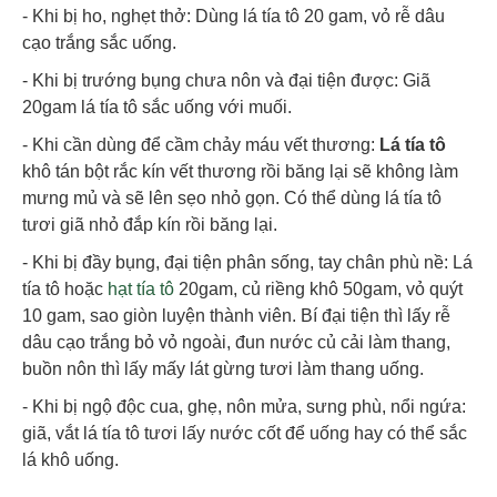
- Khi bị ho, nghẹt thở: Dùng lá tía tô 20 gam, vỏ rễ dâu
cạo trắng sắc uống.
- Khi bị trướng bụng chưa nôn và đại tiện được: Giã
20gam lá tía tô sắc uống với muối.
- Khi cần dùng để cầm chảy máu vết thương:
Lá tía tô
khô tán bột rắc kín vết thương rồi băng lại sẽ không làm
mưng mủ và sẽ lên sẹo nhỏ gọn. Có thể dùng lá tía tô
tươi giã nhỏ đắp kín rồi băng lại.
- Khi bị đầy bụng, đại tiện phân sống, tay chân phù nề: Lá
tía tô hoặc
hạt tía tô
20gam, củ riềng khô 50gam, vỏ quýt
10 gam, sao giòn luyện thành viên. Bí đại tiện thì lấy rễ
dâu cạo trắng bỏ vỏ ngoài, đun nước củ cải làm thang,
buồn nôn thì lấy mấy lát gừng tươi làm thang uống.
- Khi bị ngộ độc cua, ghẹ, nôn mửa, sưng phù, nổi ngứa:
giã, vắt lá tía tô tươi lấy nước cốt để uống hay có thể sắc
lá khô uống.