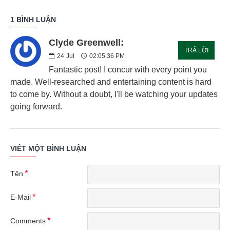
1 BÌNH LUẬN
Clyde Greenwell:
TRẢ LỜI
24
Jul
02:05:36 PM
Fantastic post! I concur with every point you
made. Well-researched and entertaining content is hard
to come by. Without a doubt, I'll be watching your updates
going forward.
VIẾT MỘT BÌNH LUẬN
Tên
E-Mail
Comments