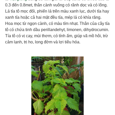
0.3 đến 0.8met, thân cành vuông có rãnh dọc và có lông.
Lá tía tô mọc đối, phiến lá trên màu xanh lục, dưới tía hay
xanh tía hoặc cả hai mặt đều tía, mép lá có khía răng.
Hoa mọc từ ngọn cành, có màu tím nhạt. Thân của cây tía
tô có chứa tinh dầu perillandehyt, limonen, dihydrocumin.
Tía tô có vị cay, mùi thơm, có tính ấm, giúp vã mồ hôi, trừ
cảm lạnh, trị ho, long đờm và lợi tiêu hóa.