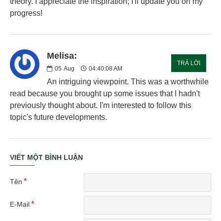
theory. I appreciate the inspiration; I'll update you on my
progress!
Melisa:
TRẢ LỜI
05
Aug
04:40:08 AM
An intriguing viewpoint. This was a worthwhile
read because you brought up some issues that I hadn't
previously thought about. I'm interested to follow this
topic's future developments.
VIẾT MỘT BÌNH LUẬN
Tên
E-Mail