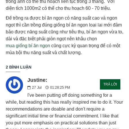
trồng anh có thể thu hoạch liên tục trong 3 tháng. Với
diện tích 1000m2 có thể cho thu hoạch 60 - 70 triệu.
Để trồng ra được bí ăn ngọn có năng suất cao và ngon
ngọt thì cần trồng đúng giống bí ăn ngọn loại lai mới đảm
bảo được năng suất cũng như tiêu thụ, bí ăn ngọn vừa to,
dài và đặc biệt phải giòn ngọt nên khâu chọn
mua giống bí ăn ngọn
cũng cực kỳ quan trọng để có một
mùa bội thu năng suất và chất lượng.
2 BÌNH LUẬN
Justine:
TRẢ LỜI
27
Jul
01:28:25 PM
I've been putting off doing something for a
while, but reading this has really inspired me to do it. Your
recommendations are doable and don't require a
significant initial time or financial commitment. I like that
you put more emphasis on practical solutions than just