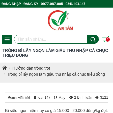
0977.087.005
ĐĂNG NHẬP
ĐĂNG KÝ
0346.403.147
ĐIỂM BÁN HÀNG
0
TRỒNG BÍ LẤY NGỌN LÀM GIÀU THU NHẬP CẢ CHỤC
TRIỆU ĐỒNG
Hướng dẫn trồng trọt
Trồng bí lấy ngọn làm giàu thu nhập cả chục triệu đồng
loan147
2 Bình luận
3121 L
Được viết bởi:
13
May
Bí siêu ngọn hiện nay có giá 15.000 - 20.000 đồng/kg đọt.