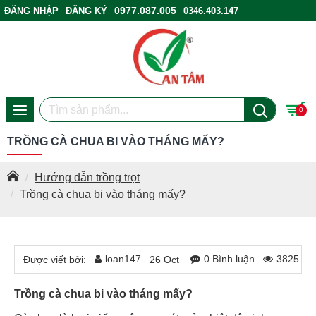
0977.087.005
ĐĂNG NHẬP
ĐĂNG KÝ
0346.403.147
ĐIỂM BÁN HÀNG
0
TRỒNG CÀ CHUA BI VÀO THÁNG MẤY?
Hướng dẫn trồng trọt
Trồng cà chua bi vào tháng mấy?
loan147
0 Bình luận
3825 Lư
Được viết bởi:
26
Oct
Trồng cà chua bi vào tháng mấy?