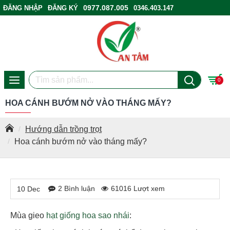
0977.087.005
ĐĂNG NHẬP
ĐĂNG KÝ
0346.403.147
ĐIỂM BÁN HÀNG
0
HOA CÁNH BƯỚM NỞ VÀO THÁNG MẤY?
Hướng dẫn trồng trọt
Hoa cánh bướm nở vào tháng mấy?
2 Bình luận
61016 Lượt xem
10
Dec
Mùa gieo
hạt giống hoa sao nhái
: