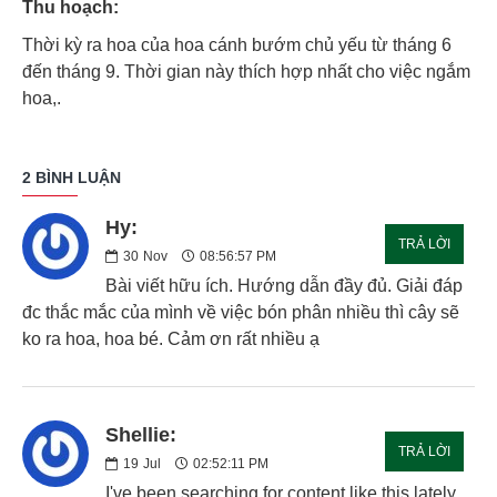
Thu hoạch:
Thời kỳ ra hoa của hoa cánh bướm chủ yếu từ tháng 6
đến tháng 9. Thời gian này thích hợp nhất cho việc ngắm
hoa,.
2 BÌNH LUẬN
Hy:
TRẢ LỜI
30
Nov
08:56:57 PM
Bài viết hữu ích. Hướng dẫn đầy đủ. Giải đáp
đc thắc mắc của mình về việc bón phân nhiều thì cây sẽ
ko ra hoa, hoa bé. Cảm ơn rất nhiều ạ
Shellie:
TRẢ LỜI
19
Jul
02:52:11 PM
I've been searching for content like this lately.