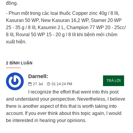
đồng.
- Phun một trong các loại thuốc Copper zinc 40g / 8 lít,
Kasuran 50 WP, New Kasuran 16,2 WP, Starner 20 WP
25 - 35 g / 8 lít, Kasumin 2 L, Champion 77 WP 20 - 25cc/
8 lít, Rovral 50 WP 15 - 20 g / 8 lít khi bệnh mới chóm
xuất hiện.
2 BÌNH LUẬN
Darnell:
TRẢ LỜI
27
Jul
01:14:24 PM
I recognize the effort that went into this post
and understand your perspective. Nevertheless, I believe
there is another aspect of this that is worth taking into
account. If you ever think about this topic again, I would
be interested in hearing your opinions.