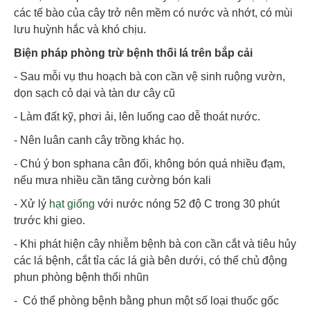
các tế bào của cây trở nên mềm có nước và nhớt, có mùi
lưu huỳnh hắc và khó chịu.
Biện pháp phòng trừ bệnh thối lá trên bắp cải
- Sau mỗi vụ thu hoạch bà con cần vệ sinh ruộng vườn,
dọn sạch cỏ dại và tàn dư cây cũ
- Làm đất kỹ, phơi ải, lên luống cao dễ thoát nước.
- Nên luân canh cây trồng khác họ.
- Chú ý bon sphana cân đối, không bón quá nhiều đạm,
nếu mưa nhiều cần tăng cường bón kali
- Xử lý
hạt giống
với nước nóng 52 độ C trong 30 phút
trước khi gieo.
- Khi phát hiện cây nhiễm bệnh bà con cần cắt và tiêu hủy
các lá bệnh, cắt tỉa các lá già bên dưới, có thể chủ động
phun phòng bệnh thối nhũn
- Có thể phòng bệnh bằng phun một số loại thuốc gốc