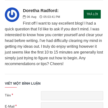
Doretha Radford:
TRẢ LỜI
06
Aug
05:03:41 PM
First off I want to say excellent blog! I had a
quick question that I'd like to ask if you don't mind. I was
interested to know how you center yourself and clear your
head before writing. I've had difficulty clearing my mind in
getting my ideas out. I truly do enjoy writing however it
just seems like the first 10 to 15 minutes are generally lost
simply just trying to figure out how to begin. Any
recommendations or tips? Cheers!
VIẾT MỘT BÌNH LUẬN
Tên
E-Mail