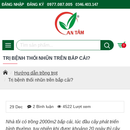
0977.087.005
ĐĂNG NHẬP
ĐĂNG KÝ
0346.403.147
ĐIỂM BÁN HÀNG
0
TRỊ BỆNH THỐI NHŨN TRÊN BẮP CẢI?
Hướng dẫn trồng trọt
Trị bệnh thối nhũn trên bắp cải?
2 Bình luận
4522 Lượt xem
29
Dec
Nhà tôi có trồng 2000m2 bắp cải, lúc đầu cây phát triển
bình thường, tuy nhiên khi được khoảng 20 ngày thì cây