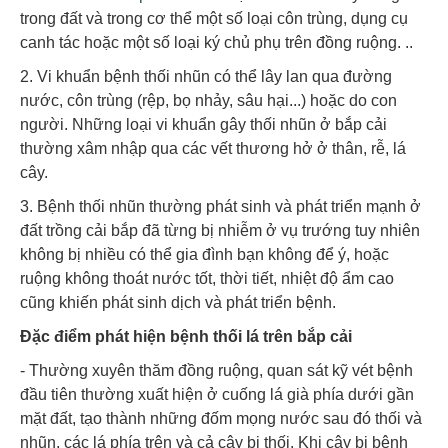
trong đất và trong cơ thể một số loại côn trùng, dụng cụ
canh tác hoặc một số loại ký chủ phụ trên đồng ruộng. ..
2. Vi khuẩn bệnh thối nhũn có thể lây lan qua đường
nước, côn trùng (rệp, bọ nhảy, sâu hại...) hoặc do con
người. Những loại vi khuẩn gây thối nhũn ở bắp cải
thường xâm nhập qua các vết thương hở ở thân, rễ, lá
cây.
3. Bệnh thối nhũn thường phát sinh và phát triển mạnh ở
đất trồng cải bắp đã từng bị nhiễm ở vụ trướng tuy nhiên
không bị nhiều có thể gia đình bạn không để ý, hoặc
ruộng không thoát nước tốt, thời tiết, nhiệt độ ẩm cao
cũng khiến phát sinh dịch và phát triển bệnh.
Đặc điểm phát hiện bệnh thối lá trên bắp cải
- Thường xuyên thăm đồng ruộng, quan sát kỹ vét bệnh
đầu tiên thường xuất hiện ở cuống lá già phía dưới gần
mặt đất, tạo thành những đốm mọng nước sau đó thối và
nhũn, các lá phía trên và cả cây bị thối. Khi cây bị bệnh