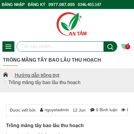
0977.087.005
ĐĂNG NHẬP
ĐĂNG KÝ
0346.403.147
ĐIỂM BÁN HÀNG
0
TRỒNG MĂNG TÂY BAO LÂU THU HOẠCH
Hướng dẫn trồng trọt
Trồng măng tây bao lâu thu hoạch
nguyetadmin
0 Bình luận
674
Được viết bởi:
12
Jun
Trồng măng tây bao lâu thu hoạch