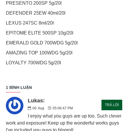
PRESENTO 200SP 5g/20l
DEFENDER 25EW 40ml/20l
LEXUS 247SC 8ml/20l
EPITOME ELITE 500SP 10g/20l
EMERALD GOLD 700WDG 5g/20l
AMAZING TOP 100WDG 5g/20l
LOYALTY 700WDG 5g/20l
1 BÌNH LUẬN
Lukas:
TRẢ LỜI
06
Aug
05:06:47 PM
I enjoy what you guys are up too. Such clever
work and exposure! Keep up the wonderful works guys
I've included you guys to blogroll.