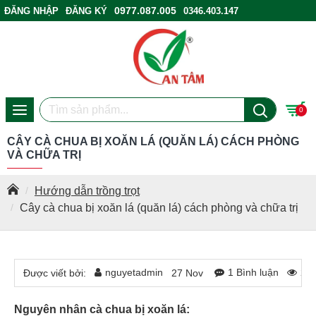
0977.087.005
ĐĂNG NHẬP
ĐĂNG KÝ
0346.403.147
ĐIỂM BÁN HÀNG
0
CÂY CÀ CHUA BỊ XOĂN LÁ (QUĂN LÁ) CÁCH PHÒNG
VÀ CHỮA TRỊ
Hướng dẫn trồng trọt
Cây cà chua bị xoăn lá (quăn lá) cách phòng và chữa trị
nguyetadmin
1 Bình luận
24
Được viết bởi:
27
Nov
Nguyên nhân cà chua bị xoăn lá: