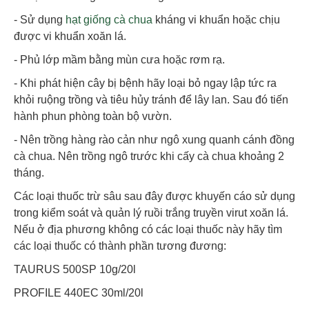
- Sử dụng
hạt giống cà chua
kháng vi khuẩn hoặc chịu
được vi khuẩn xoăn lá.
- Phủ lớp mầm bằng mùn cưa hoặc rơm rạ.
- Khi phát hiện cây bị bệnh hãy loại bỏ ngay lập tức ra
khỏi ruộng trồng và tiêu hủy tránh để lây lan. Sau đó tiến
hành phun phòng toàn bộ vườn.
- Nên trồng hàng rào cản như ngô xung quanh cánh đồng
cà chua. Nên trồng ngô trước khi cấy cà chua khoảng 2
tháng.
Các loại thuốc trừ sâu sau đây được khuyến cáo sử dụng
trong kiểm soát và quản lý ruồi trắng truyền virut xoăn lá.
Nếu ở địa phương không có các loại thuốc này hãy tìm
các loại thuốc có thành phần tương đương:
TAURUS 500SP 10g/20l
PROFILE 440EC 30ml/20l