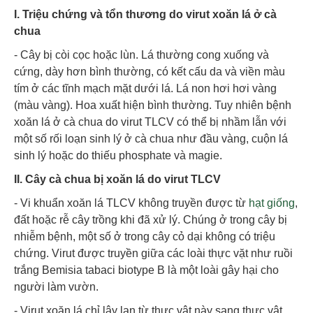
I. Triệu chứng và tổn thương do virut xoăn lá ở cà
chua
- Cây bị còi cọc hoặc lùn. Lá thường cong xuống và
cứng, dày hơn bình thường, có kết cấu da và viền màu
tím ở các tĩnh mạch mặt dưới lá. Lá non hơi hơi vàng
(màu vàng). Hoa xuất hiện bình thường. Tuy nhiên bệnh
xoăn lá ở cà chua do virut TLCV có thể bị nhầm lẫn với
một số rối loạn sinh lý ở cà chua như đầu vàng, cuộn lá
sinh lý hoặc do thiếu phosphate và magie.
II. Cây cà chua bị xoăn lá do virut TLCV
- Vi khuẩn xoăn lá TLCV không truyền được từ
hạt giống
,
đất hoặc rễ cây trồng khi đã xử lý. Chúng ở trong cây bị
nhiễm bệnh, một số ở trong cây cỏ dại không có triệu
chứng. Virut được truyền giữa các loài thực vặt như ruồi
trắng Bemisia tabaci biotype B là một loài gây hại cho
người làm vườn.
- Virut xoăn lá chỉ lây lan từ thực vật này sang thực vật