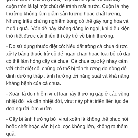
cuộn tròn lá lại một chút để tránh mất nước. Cuộn lá nhẹ
thường không làm giảm sản lượng hoặc chất lượng,
Nhưng triệu chứng nghiêm trọng có thể gây rụng hoa và
ít đậu quả. Vấn đề này không đáng lo ngại, khi điều kiện
thời tiết được cải thiện thì cây trở về bình thường.
- Do sử dụng thuốc diệt cỏ: Nếu đất trồng cà chua được
xử lý bằng thuốc trừ cỏ để ngăn chặn hoặc loại bỏ cỏ dại
có thể làm hỏng cây cà chua. Cà chua cực kỳ nhạy cảm
với chất diệt cỏ, chúng có thể bị tổn thương do nồng độ
dinh dưỡng thấp , ảnh hưởng tới năng suất và khả năng
kháng bệnh của cà chua.
- Xoăn lá do nhiễm virut loại này thường gặp ở các vùng
nhiệt đới và cận nhiệt đới, virut này phát triển liên tục đe
dọa người làm vườn.
- Cây bị ảnh hưởng bởi virut xoăn lá không thể phục hồi
hoặc chết hoặc vẫn bị còi cọc không lớn, không ra thêm
quả.