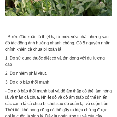
- Bước đầu xoăn lá thiệt hại ở mức vừa phải nhưng sau
đó tác động ảnh hưởng nhanh chóng. Có 5 nguyên nhân
chính khiến cà chua bị xoăn lá:
1. Do sử dụng thuốc diệt cỏ và tồn đọng với dư lượng
cao
2. Do nhiễm phải virut.
3. Do gió bão thổi mạnh
- Do gió bão thổi mạnh bụi và độ ẩm thấp có thể làm hỏng
lá và thân cà chua. Nhiệt độ và độ ẩm thấp có thể khiến
các cạnh lá cà chua bị chết sau đó xoắn lại và cuộn tròn.
Thời tiết khô nóng cũng có thể gây ra triệu chứng được
gọi là cuộn lá sinh lý. Đây là phản ứng tự vệ của cây