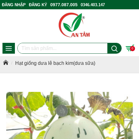
0977.087.005
ĐĂNG NHẬP
ĐĂNG KÝ
0346.403.147
ĐIỂM BÁN HÀNG
0
Hạt giống dưa lê bạch kim(dưa sữa)