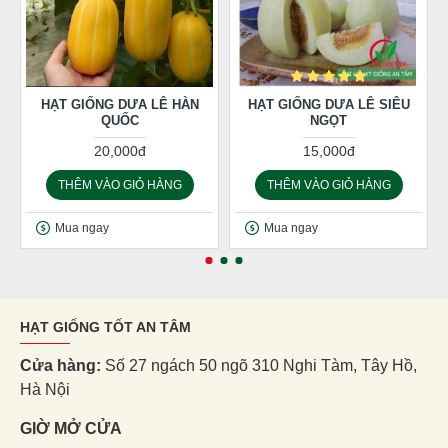
HẠT GIỐNG DƯA LÊ HÀN
HẠT GIỐNG DƯA LÊ SIÊU
QUỐC
NGỌT
20,000đ
15,000đ
THÊM VÀO GIỎ HÀNG
THÊM VÀO GIỎ HÀNG
Mua ngay
Mua ngay
HẠT GIỐNG TỐT AN TÂM
Cửa hàng:
Số 27 ngách 50 ngõ 310 Nghi Tàm, Tây Hồ,
Hà Nội
GIỜ MỞ CỬA