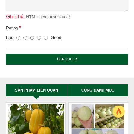
Ghi chú:
HTML is not translated!
Rating
Bad
Good
TIẾP TỤC
SẢN PHẨM LIÊN QUAN
CÙNG DANH MỤC