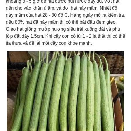
khoảng 3 - 5 giờ để hạt được hút nước đầy đủ. Vớt hạt
nên cho vào khăn ủ ẩm, và đợi hạt nảy mầm. Nhiệt độ
nảy mầm của hạt 28 - 30 độ C. Hàng ngày mở ra kiểm tra,
nếu 80% hạt đã nảy mầm thì có thể bắt đầu đem gieo.
Gieo hạt giống mướp hương siêu trái xuống đất và phủ
lớp đất dày 1.5cm, Khi cây con có từ 1 - 2 lá thật thì có thể
tỉa thưa và để lại một cây con khỏe mạnh.