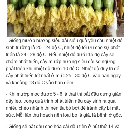
- Giống mướp hương siêu dài siêu quả yêu cầu nhiệt độ
sinh trưởng là 20 - 24 độ C, nhiệt độ tối ưu cho sự phát
triển là 24 - 28 độ C. Nếu nhiệt độ dưới 15 đọ cây sẽ
chậm phát triển, cây mướp hương siêu dài sẽ ngừng
phát triển khi nhiệt độ dưới 10 độ C. Nhiệt độ duy trì để
cây phát triển tốt nhất ở mức 25 - 30 độ C vào ban ngay
và khoảng 18 độ C vào ban đêm.
- Khi mướp mọc được 5 - 6 lá thật thì bắt đầu dựng giàn
dây leo, trong quá trình phát triển nếu cây sinh ra quá
nhiều chèo nhánh thì nên tỉa bỏ bớt để tránh cây bị mất
sức. Mỗi lần thu hoạch nên loại bỏ lá già, lá bệnh ở gốc.
- Giống sẽ bắt đầu cho hóa cái đầu tiên ở nút thứ 14 và