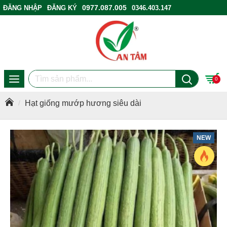
0977.087.005
ĐĂNG NHẬP
ĐĂNG KÝ
0346.403.147
ĐIỂM BÁN HÀNG
0
Hạt giống mướp hương siêu dài
NEW