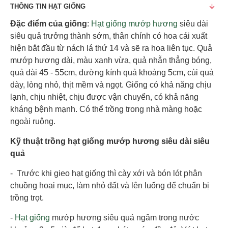
THÔNG TIN HẠT GIỐNG
Đặc điểm của giống
:
Hạt giống mướp hương
siêu dài
siêu quả trưởng thành sớm, thân chính có hoa cái xuất
hiện bắt đầu từ nách lá thứ 14 và sẽ ra hoa liên tục. Quả
mướp hương dài, màu xanh vừa, quả nhẵn thẳng bóng,
quả dài 45 - 55cm, đường kính quả khoảng 5cm, cùi quả
dày, lòng nhỏ, thịt mềm và ngọt. Giống có khả năng chịu
lạnh, chịu nhiệt, chịu được vận chuyển, có khả năng
kháng bệnh mạnh. Có thể trồng trong nhà màng hoặc
ngoài ruộng.
Kỹ thuật trồng hạt giống mướp hương siêu dài siêu
quả
- Trước khi gieo hạt giống thì cày xới và bón lót phân
chuồng hoai mục, làm nhỏ đất và lên luống để chuẩn bị
trồng trọt.
-
Hạt giống
mướp hương siêu quả ngâm trong nước