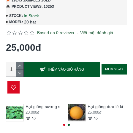
19143 SAMPLES SOLD
PRODUCT VIEWS: 10253
In Stock
STOCK:
20 hạt
MODEL:
Based on 0 reviews.
-
Viết một đánh giá
25,000đ
MUA NGAY
THÊM VÀO GIỎ HÀNG
Hạt giống sương sâm lông
Hạt giống dưa lê kim hoàng hậu
20,000đ
25,000đ