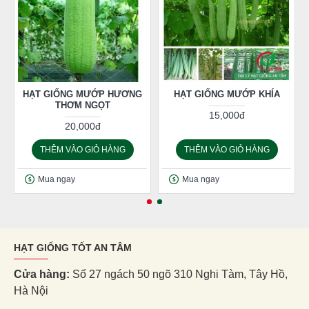
HẠT GIỐNG MƯỚP HƯƠNG
HẠT GIỐNG MƯỚP KHÍA
THƠM NGỌT
15,000đ
20,000đ
THÊM VÀO GIỎ HÀNG
THÊM VÀO GIỎ HÀNG
Mua ngay
Mua ngay
HẠT GIỐNG TỐT AN TÂM
Cửa hàng:
Số 27 ngách 50 ngõ 310 Nghi Tàm, Tây Hồ,
Hà Nội