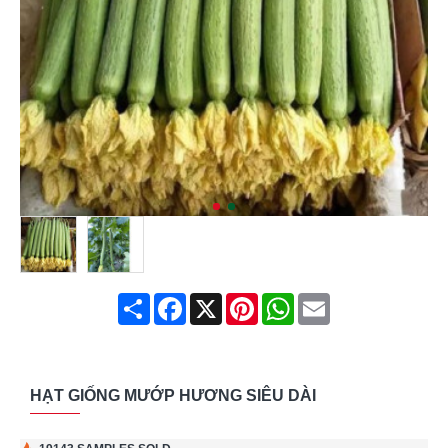
Share
Facebook
X
Pinterest
WhatsApp
Email
HẠT GIỐNG MƯỚP HƯƠNG SIÊU DÀI