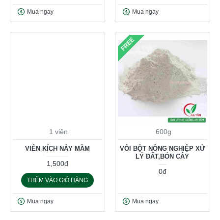
Mua ngay
Mua ngay
FREE
1 viên
600g
VIÊN KÍCH NẢY MẦM
VÔI BỘT NÔNG NGHIỆP XỬ
LÝ ĐẤT,BÓN CÂY
1,500đ
0đ
THÊM VÀO GIỎ HÀNG
Mua ngay
Mua ngay