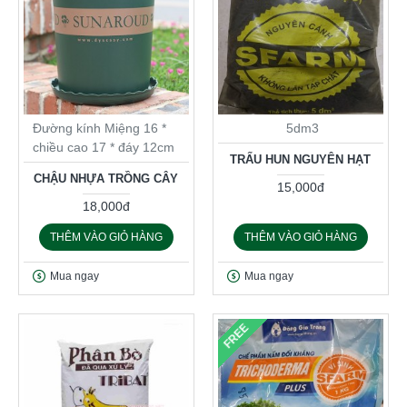
Đường kính Miệng 16 *
5dm3
chiều cao 17 * đáy 12cm
TRẤU HUN NGUYÊN HẠT
CHẬU NHỰA TRỒNG CÂY
15,000đ
18,000đ
THÊM VÀO GIỎ HÀNG
THÊM VÀO GIỎ HÀNG
Mua ngay
Mua ngay
FREE