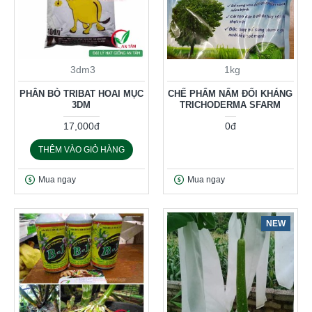
3dm3
1kg
PHÂN BÒ TRIBAT HOAI MỤC
CHẾ PHẨM NẤM ĐỐI KHÁNG
3DM
TRICHODERMA SFARM
17,000đ
0đ
THÊM VÀO GIỎ HÀNG
Mua ngay
Mua ngay
NEW