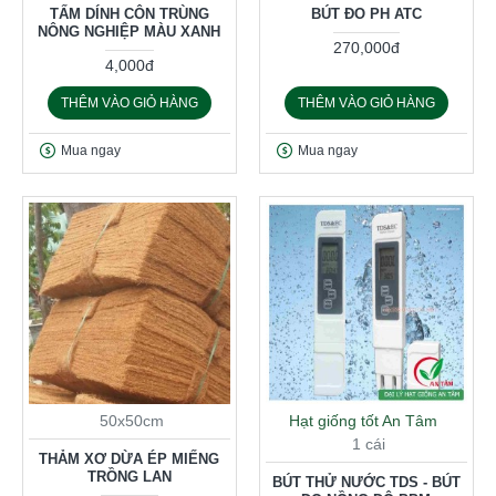
TẤM DÍNH CÔN TRÙNG
BÚT ĐO PH ATC
NÔNG NGHIỆP MÀU XANH
270,000đ
4,000đ
THÊM VÀO GIỎ HÀNG
THÊM VÀO GIỎ HÀNG
Mua ngay
Mua ngay
50x50cm
Hạt giống tốt An Tâm
1 cái
THẢM XƠ DỪA ÉP MIẾNG
TRỒNG LAN
BÚT THỬ NƯỚC TDS - BÚT