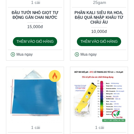
1 cái
25gam
ĐẦU TƯỚI NHỎ GIỌT TỰ
PHÂN KALI SIÊU RA HOA,
ĐỘNG GẮN CHAI NƯỚC
ĐẬU QUẢ NHẬP KHẨU TỪ
CHÂU ÂU
15,000đ
10,000đ
THÊM VÀO GIỎ HÀNG
THÊM VÀO GIỎ HÀNG
Mua ngay
Mua ngay
1 cái
1 cái