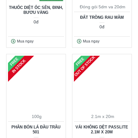
Đóng gói 5dm va 20dm
THUỐC DIỆT ỐC SÊN, ĐINH,
BƯƠU VÀNG
ĐẤT TRỒNG RAU MẦM
0đ
0đ
Mua ngay
Mua ngay
OUT OF STOCK
FREE
FREE
IN STOCK
100g
2.1m x 20m
PHÂN BÓN LÁ ĐẦU TRÂU
VẢI KHÔNG DỆT PASSLITE
501
2.1M X 20M