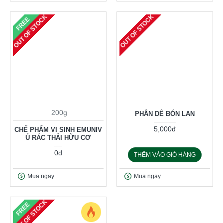
OUT OF STOCK
OUT OF STOCK
FREE
200g
PHÂN DÊ BÓN LAN
5,000đ
CHẾ PHẨM VI SINH EMUNIV
Ủ RÁC THẢI HỮU CƠ
0đ
THÊM VÀO GIỎ HÀNG
Mua ngay
Mua ngay
OUT OF STOCK
FREE