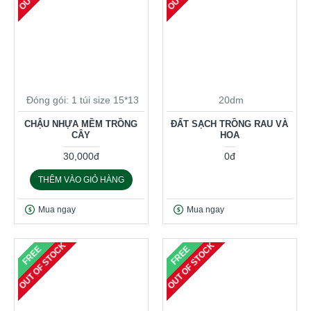
Đóng gói: 1 túi size 15*13
20dm
CHẬU NHỰA MỀM TRỒNG
ĐẤT SẠCH TRỒNG RAU VÀ
CÂY
HOA
30,000đ
0đ
THÊM VÀO GIỎ HÀNG
Mua ngay
Mua ngay
OUT OF STOCK
OUT OF STOCK
FREE
FREE