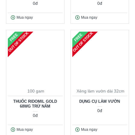
0đ
0đ
Mua ngay
Mua ngay
OUT OF STOCK
OUT OF STOCK
FREE
FREE
100 gam
Xẻng làm vườn dài 32cm
THUỐC RIDOMIL GOLD
DỤNG CỤ LÀM VƯỜN
68WG TRỪ NẤM
0đ
0đ
Mua ngay
Mua ngay