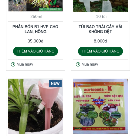
250ml
10 túi
PHÂN BÓN B1 HVP CHO
TÚI BAO TRÁI CÂY VẢI
LAN, HỒNG
KHÔNG DỆT
35,000đ
8,000đ
THÊM VÀO GIỎ HÀNG
THÊM VÀO GIỎ HÀNG
Mua ngay
Mua ngay
NEW