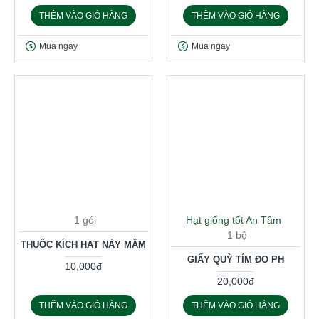
THÊM VÀO GIỎ HÀNG
THÊM VÀO GIỎ HÀNG
Mua ngay
Mua ngay
1 gói
Hạt giống tốt An Tâm
1 bộ
THUỐC KÍCH HẠT NẢY MẦM
GIẤY QUỲ TÍM ĐO PH
10,000đ
20,000đ
THÊM VÀO GIỎ HÀNG
THÊM VÀO GIỎ HÀNG