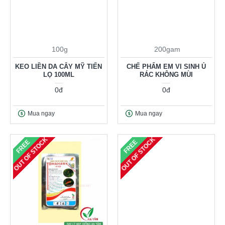
100g
200gam
KEO LIỀN DA CÂY MỸ TIẾN
CHẾ PHẨM EM VI SINH Ủ
LỌ 100ML
RÁC KHÔNG MÙI
0đ
0đ
Mua ngay
Mua ngay
OUT OF STOCK
OUT OF STOCK
FREE
FREE