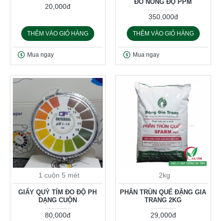
ĐO NỒNG ĐỘ PPM
20,000đ
350,000đ
THÊM VÀO GIỎ HÀNG
THÊM VÀO GIỎ HÀNG
Mua ngay
Mua ngay
1 cuộn 5 mét
2kg
GIẤY QUỲ TÍM ĐO ĐỘ PH
PHÂN TRÙN QUẾ ĐẶNG GIA
DẠNG CUỘN
TRANG 2KG
80,000đ
29,000đ