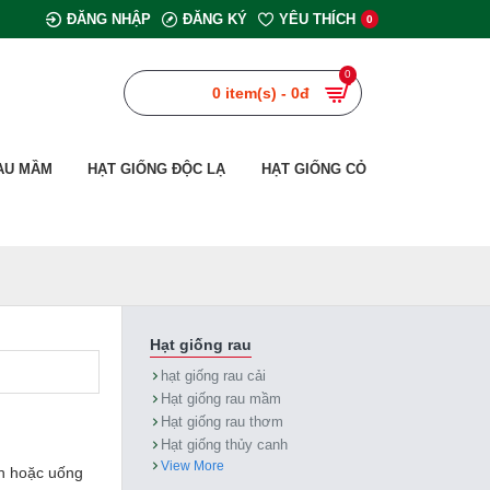
ĐĂNG NHẬP
ĐĂNG KÝ
YÊU THÍCH
0
0
0 item(s) - 0đ
AU MẦM
HẠT GIỐNG ĐỘC LẠ
HẠT GIỐNG CỎ
Hạt giống rau
hạt giống rau cải
Hạt giống rau mầm
Hạt giống rau thơm
Hạt giống thủy canh
View More
ăn hoặc uống