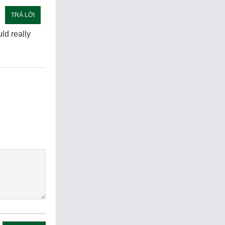
TRẢ LỜI
ld really