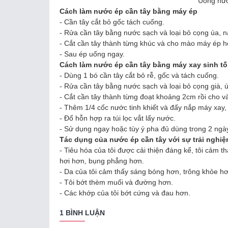
Uống nướ
Cách làm nước ép cần tây bằng máy ép
- Cần tây cắt bỏ gốc tách cuống.
- Rửa cần tây bằng nước sạch và loại bỏ cọng úa, n
- Cắt cần tây thành từng khúc và cho mào máy ép h
- Sau ép uống ngay.
Cách làm nước ép cần tây bằng máy xay sinh tố
- Dùng 1 bó cần tây cắt bỏ rễ, gốc và tách cuống.
- Rửa cần tây bằng nước sạch và loại bỏ cọng già, ú
- Cắt cần tây thành từng đoạt khoảng 2cm rồi cho v
- Thêm 1/4 cốc nước tinh khiết và đấy nắp máy xay,
- Đổ hỗn hợp ra túi lọc vắt lấy nước.
- Sử dụng ngay hoặc tùy ý pha đủ dùng trong 2 ngày,
Tác dụng của nước ép cần tây với sự trải nghiệ
- Tiêu hóa của tôi được cải thiện đáng kể, tôi cảm th
hơi hơn, bụng phẳng hơn.
- Da của tôi cảm thấy sáng bóng hơn, trông khỏe hơ
- Tôi bớt thèm muối và đường hơn.
- Các khớp của tôi bớt cứng và đau hơn.
1 BÌNH LUẬN