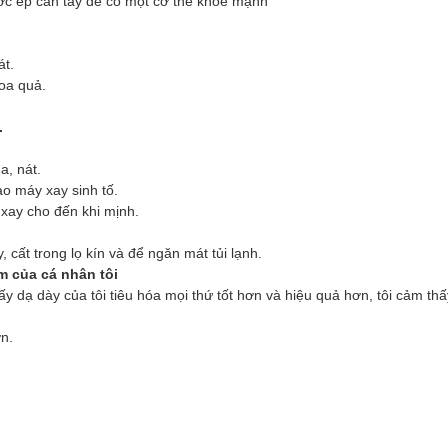
c ép cần tây để có một cơ thể khỏe mạnh
át.
oa quả.
.
a, nát.
ào máy xay sinh tố.
 xay cho đến khi mịnh.
 cất trong lọ kín và để ngăn mát tủi lạnh.
m của cá nhân tôi
ấy dạ dày của tôi tiêu hóa mọi thứ tốt hơn và hiệu quả hơn, tôi cảm thấy
n.