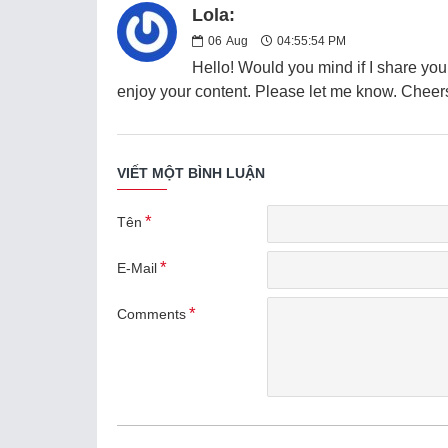
Lola:
06
Aug
04:55:54 PM
Hello! Would you mind if I share your
enjoy your content. Please let me know. Cheer
VIẾT MỘT BÌNH LUẬN
Tên
E-Mail
Comments