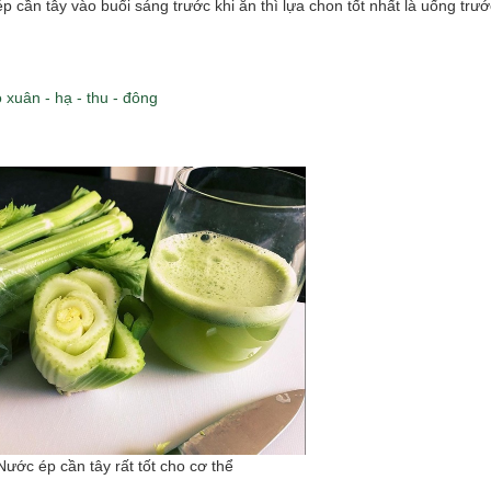
cần tây vào buổi sáng trước khi ăn thì lựa chon tốt nhất là uống trướ
 xuân - hạ - thu - đông
Nước ép cần tây rất tốt cho cơ thể