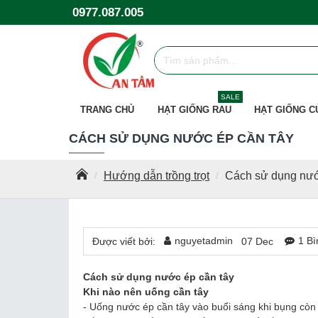
0977.087.005
SALE
TRANG CHỦ
HẠT GIỐNG RAU
HẠT GIỐNG C
CÁCH SỬ DỤNG NƯỚC ÉP CẦN TÂY
Hướng dẫn trồng trọt
Cách sử dụng nướ
nguyetadmin
1 Bì
Được viết bởi:
07
Dec
Cách sử dụng nước ép cần tây
Khi nào nên uống cần tây
- Uống nước ép cần tây vào buổi sáng khi bụng còn