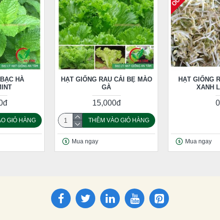
 BẠC HÀ
HẠT GIỐNG RAU CẢI BẸ MÀO
HẠT GIỐNG 
INT
GÀ
XANH L
0đ
15,000đ
0
O GIỎ HÀNG
THÊM VÀO GIỎ HÀNG
Mua ngay
Mua ngay