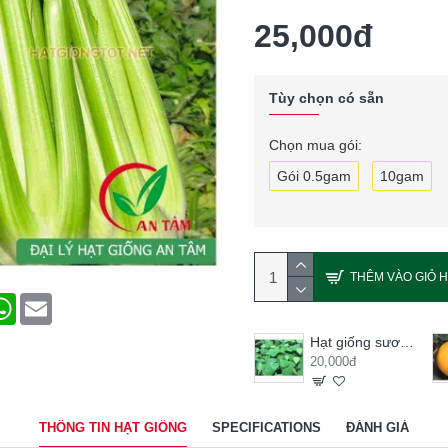
25,000đ
Tùy chọn có sẵn
Chọn mua gói:
Gói 0.5gam
10gam
THÊM VÀO GIỎ 
terest
WhatsApp
Email
Hạt giống sương sâm lông
20,000đ
THÔNG TIN HẠT GIỐNG
SPECIFICATIONS
ĐÁNH GIÁ