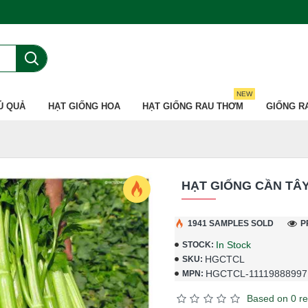
NEW
Ủ QUẢ
HẠT GIỐNG HOA
HẠT GIỐNG RAU THƠM
GIỐNG R
HẠT GIỐNG CẦN TÂ
1941 SAMPLES SOLD
P
In Stock
STOCK:
HGCTCL
SKU:
HGCTCL-11119888997
MPN:
Based on 0 re