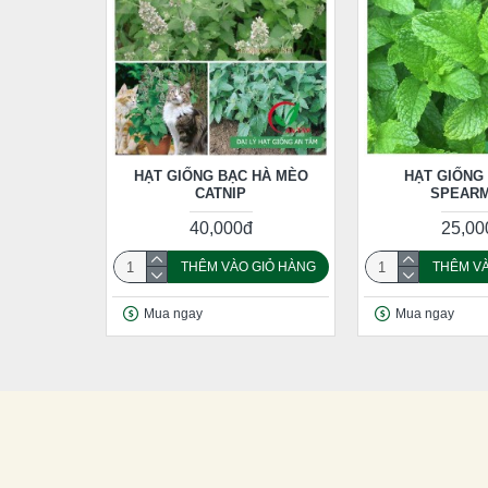
HẠT GIỐNG BẠC HÀ MÈO
HẠT GIỐNG
CATNIP
SPEARM
40,000đ
25,00
THÊM VÀO GIỎ HÀNG
THÊM VÀ
Mua ngay
Mua ngay