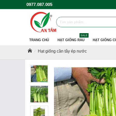
0977.087.005
SALE
TRANG CHỦ
HẠT GIỐNG RAU
HẠT GIỐNG C
Hạt giống cần tây ép nước