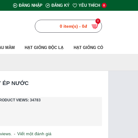
ĐĂNG NHẬP
ĐĂNG KÝ
YÊU THÍCH
0
0
0 item(s) - 0đ
AU MẦM
HẠT GIỐNG ĐỘC LẠ
HẠT GIỐNG CỎ
Y ÉP NƯỚC
RODUCT VIEWS: 34783
views.
-
Viết một đánh giá