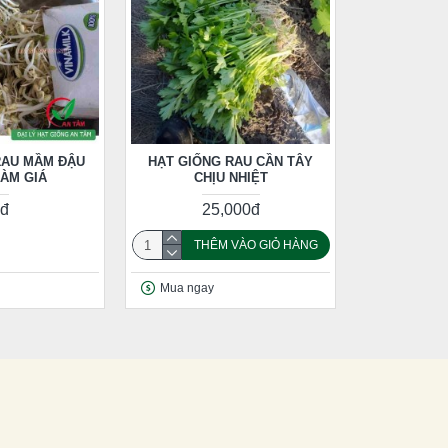
RAU MẦM ĐẬU
HẠT GIỐNG RAU CẦN TÂY
ÀM GIÁ
CHỊU NHIỆT
đ
25,000đ
THÊM VÀO GIỎ HÀNG
Mua ngay