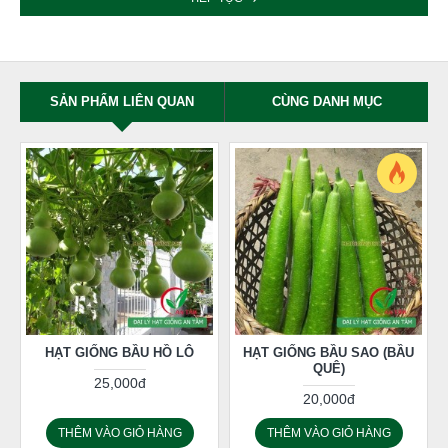
SẢN PHẨM LIÊN QUAN
CÙNG DANH MỤC
HẠT GIỐNG BẦU HỒ LÔ
HẠT GIỐNG BẦU SAO (BẦU
QUÊ)
25,000đ
20,000đ
THÊM VÀO GIỎ HÀNG
THÊM VÀO GIỎ HÀNG