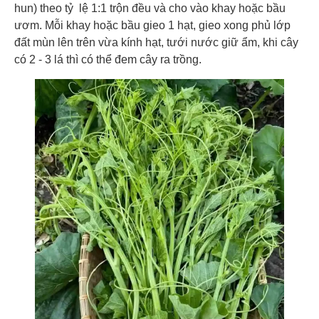
hun) theo tỷ lệ 1:1 trộn đều và cho vào khay hoặc bầu
ươm. Mỗi khay hoặc bầu gieo 1 hạt, gieo xong phủ lớp
đất mùn lên trên vừa kính hạt, tưới nước giữ ẩm, khi cây
có 2 - 3 lá thì có thể đem cây ra trồng.