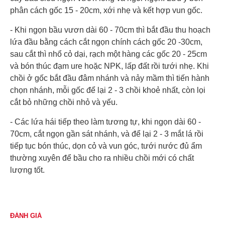
phân cách gốc 15 - 20cm, xới nhẹ và kết hợp vun gốc.
- Khi ngọn bầu vươn dài 60 - 70cm thì bắt đầu thu hoạch
lứa đầu bằng cách cắt ngọn chính cách gốc 20 -30cm,
sau cắt thì nhổ cỏ dại, rạch một hàng các gốc 20 - 25cm
và bón thúc đạm ure hoặc NPK, lấp đất rồi tưới nhẹ. Khi
chồi ở gốc bắt đầu đâm nhánh và nảy mầm thì tiến hành
chọn nhánh, mỗi gốc để lại 2 - 3 chồi khoẻ nhất, còn lọi
cắt bỏ những chồi nhỏ và yếu.
- Các lứa hái tiếp theo làm tương tự, khi ngọn dài 60 -
70cm, cắt ngọn gần sát nhánh, và để lại 2 - 3 mắt lá rồi
tiếp tục bón thúc, dọn cỏ và vun góc, tưới nước đủ ẩm
thường xuyên để bầu cho ra nhiều chồi mới có chất
lượng tốt.
ĐÁNH GIÁ