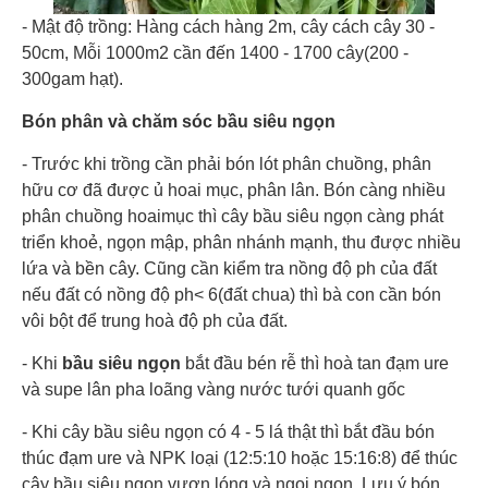
- Mật độ trồng: Hàng cách hàng 2m, cây cách cây 30 -
50cm, Mỗi 1000m2 cần đến 1400 - 1700 cây(200 -
300gam hạt).
Bón phân và chăm sóc bầu siêu ngọn
- Trước khi trồng cần phải bón lót phân chuồng, phân
hữu cơ đã được ủ hoai mục, phân lân. Bón càng nhiều
phân chuồng hoaimục thì cây bầu siêu ngọn càng phát
triển khoẻ, ngọn mập, phân nhánh mạnh, thu được nhiều
lứa và bền cây. Cũng cần kiểm tra nồng độ ph của đất
nếu đất có nồng độ ph< 6(đất chua) thì bà con cần bón
vôi bột để trung hoà độ ph của đất.
- Khi
bầu siêu ngọn
bắt đầu bén rễ thì hoà tan đạm ure
và supe lân pha loãng vàng nước tưới quanh gốc
- Khi cây bầu siêu ngọn có 4 - 5 lá thật thì bắt đầu bón
thúc đạm ure và NPK loại (12:5:10 hoặc 15:16:8) để thúc
cây bầu siêu ngọn vươn lóng và ngoi ngọn. Lưu ý bón