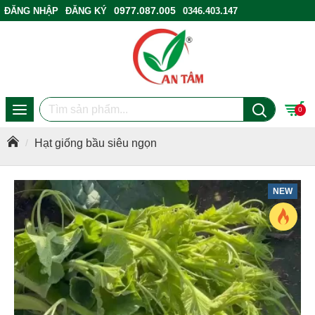
0977.087.005
ĐĂNG NHẬP
ĐĂNG KÝ
0346.403.147
ĐIỂM BÁN HÀNG
0
Hạt giống bầu siêu ngọn
NEW