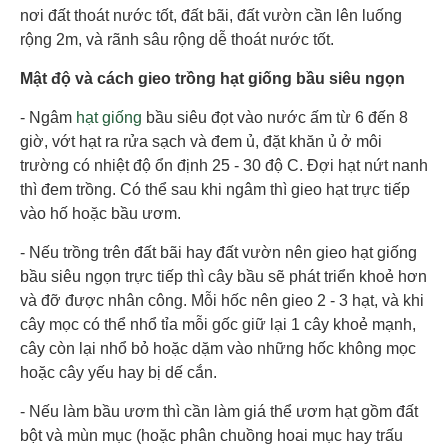
nơi đất thoát nước tốt, đất bãi, đất vườn cần lên luống
rộng 2m, và rãnh sâu rộng dễ thoát nước tốt.
Mật độ và cách gieo trồng hạt giống bầu siêu ngọn
- Ngâm
hạt giống
bầu siêu đọt vào nước ấm từ 6 đến 8
giờ, vớt hạt ra rửa sạch và đem ủ, đặt khăn ủ ở môi
trường có nhiệt độ ổn định 25 - 30 độ C. Đợi hạt nứt nanh
thì đem trồng. Có thể sau khi ngâm thì gieo hạt trực tiếp
vào hố hoặc bầu ươm.
- Nếu trồng trên đất bãi hay đất vườn nên gieo hạt giống
bầu siêu ngọn trực tiếp thì cây bầu sẽ phát triển khoẻ hơn
và đỡ được nhân công. Mỗi hốc nên gieo 2 - 3 hạt, và khi
cây mọc có thể nhổ tỉa mỗi gốc giữ lại 1 cây khoẻ mạnh,
cây còn lại nhổ bỏ hoặc dặm vào những hốc không mọc
hoặc cây yếu hay bị dế cắn.
- Nếu làm bầu ươm thì cần làm giá thể ươm hạt gồm đất
bột và mùn mục (hoặc phân chuồng hoai mục hay trấu