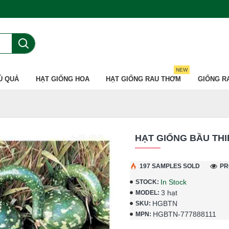
NEW
Ủ QUẢ
HẠT GIỐNG HOA
HẠT GIỐNG RAU THƠM
GIỐNG R
HẠT GIỐNG BẦU TH
197 SAMPLES SOLD
PR
In Stock
STOCK:
3 hạt
MODEL:
HGBTN
SKU:
HGBTN-777888111
MPN: