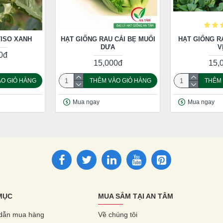
TISO XANH
HẠT GIỐNG RAU CẢI BẸ MUỐI
HẠT GIỐNG R
DƯA
V
0đ
15,000đ
15,
O GIỎ HÀNG
THÊM VÀO GIỎ HÀNG
THÊM 
Mua ngay
Mua ngay
MỤC
MUA SẮM TẠI AN TÂM
dẫn mua hàng
Về chúng tôi