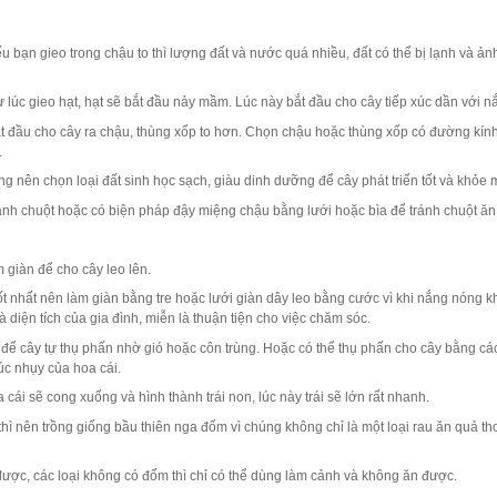
bạn gieo trong chậu to thì lượng đất và nước quá nhiều, đất có thể bị lạnh và 
từ lúc gieo hạt, hạt sẽ bắt đầu nảy mầm. Lúc này bắt đầu cho cây tiếp xúc dần với 
bắt đầu cho cây ra chậu, thùng xốp to hơn. Chọn chậu hoặc thùng xốp có đường kín
.
ng nên chọn loại đất sinh học sạch, giàu dinh dưỡng để cây phát triển tốt và khỏe
ánh chuột hoặc có biện pháp đậy miệng chậu bằng lưới hoặc bìa để tránh chuột ăn
m giàn để cho cây leo lên.
 tốt nhất nên làm giàn bằng tre hoặc lưới giàn dây leo bằng cước vì khi nắng nóng
 diện tích của gia đình, miễn là thuận tiện cho việc chăm sóc.
 để cây tự thụ phấn nhờ gió hoặc côn trùng. Hoặc có thể thụ phấn cho cây bằng c
úc nhụy của hoa cái.
ái sẽ cong xuống và hình thành trái non, lúc này trái sẽ lớn rất nhanh.
 nên trồng giống bầu thiên nga đốm vì chúng không chỉ là một loại rau ăn quả thơm
được, các loại không có đốm thì chỉ có thể dùng làm cảnh và không ăn được.