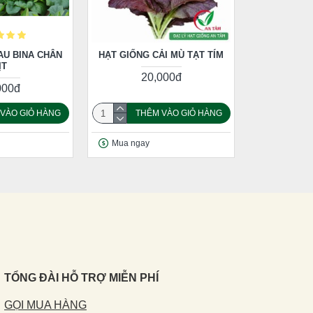
AU BINA CHÂN
HẠT GIỐNG CẢI MÙ TẠT TÍM
ỊT
20,000đ
000đ
VÀO GIỎ HÀNG
THÊM VÀO GIỎ HÀNG
Mua ngay
TỔNG ĐÀI HỖ TRỢ MIỄN PHÍ
GỌI MUA HÀNG