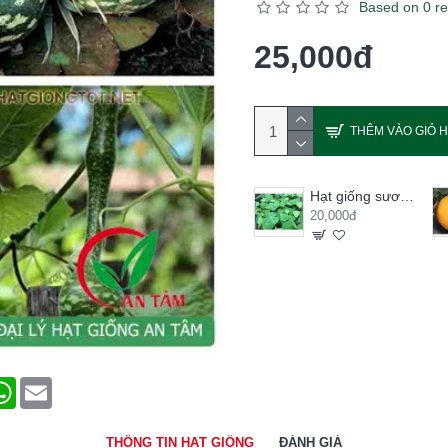
Based on 0 re
25,000đ
THÊM VÀO GIỎ 
Hạt giống sương sâm lông
20,000đ
terest
WhatsApp
Email
THÔNG TIN HẠT GIỐNG
ĐÁNH GIÁ