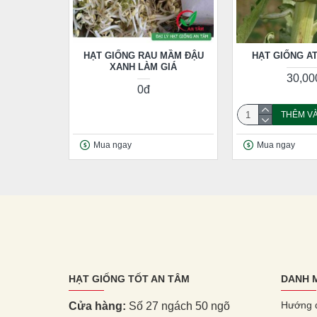
HẠT GIỐNG RAU MẦM ĐẬU
HẠT GIỐNG A
XANH LÀM GIÁ
30,00
0đ
THÊM VÀ
Mua ngay
Mua ngay
HẠT GIỐNG TỐT AN TÂM
DANH 
Hướng 
Cửa hàng:
Số 27 ngách 50 ngõ