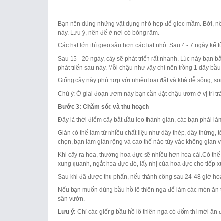
Bạn nên dùng những vật dụng nhỏ hẹp để gieo mầm. Bởi, nếu 
này. Lưu ý, nên để ở nơi có bóng râm.
Các hạt lớn thì gieo sâu hơn các hạt nhỏ. Sau 4 - 7 ngày kể 
Sau 15 - 20 ngày, cây sẽ phát triển rất nhanh. Lúc này bạn 
phát triển sau này. Mỗi chậu như vậy chỉ nên trồng 1 dây bầu
Giống cây này phù hợp với nhiều loại đất và khá dễ sống, so
Chú ý: Ở giai đoạn ươm này bạn cần đặt chậu ươm ở vị trí tr
Bước 3: Chăm sóc và thu hoạch
Đây là thời điểm cây bắt đầu leo thành giàn, các bạn phải là
Giàn có thể làm từ nhiều chất liệu như dây thép, dây thừng,
chọn, bạn làm giàn rộng và cao thế nào tùy vào không gian và
Khi cây ra hoa, thường hoa đực sẽ nhiều hơn hoa cái.Có thể
xung quanh, ngắt hoa đực đó, lấy nhị của hoa đực cho tiếp x
Sau khi đã được thụ phấn, nếu thành công sau 24-48 giờ hoa c
Nếu bạn muốn dùng bầu hồ lô thiên nga để làm các món ăn thì
sân vườn.
Lưu ý:
Chỉ các giống bầu hồ lô thiên nga có đốm thì mới ăn 