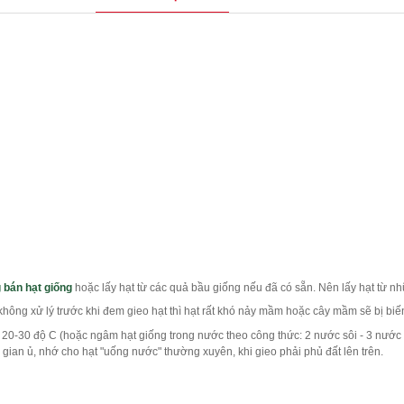
 bán hạt giống
hoặc lấy hạt từ các quả bầu giống nếu đã có sẵn. Nên lấy hạt từ nhữ
hông xử lý trước khi đem gieo hạt thì hạt rất khó nảy mầm hoặc cây mầm sẽ bị bi
20-30 độ C (hoặc ngâm hạt giống trong nước theo công thức: 2 nước sôi - 3 nước
ời gian ủ, nhớ cho hạt "uống nước" thường xuyên, khi gieo phải phủ đất lên trên.