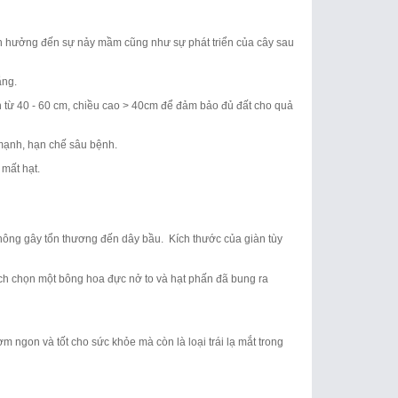
ảnh hưởng đến sự nảy mầm cũng như sự phát triển của cây sau
nắng.
h từ 40 - 60 cm, chiều cao > 40cm để đảm bảo đủ đất cho quả
 mạnh, hạn chế sâu bệnh.
 mất hạt.
 không gây tổn thương đến dây bầu. Kích thước của giàn tùy
ách chọn một bông hoa đực nở to và hạt phấn đã bung ra
 ngon và tốt cho sức khỏe mà còn là loại trái lạ mắt trong