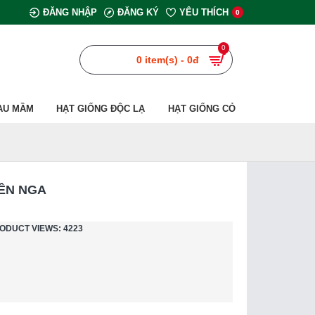
ĐĂNG NHẬP
ĐĂNG KÝ
YÊU THÍCH
0
0
0 item(s) - 0đ
AU MẦM
HẠT GIỐNG ĐỘC LẠ
HẠT GIỐNG CỎ
IÊN NGA
ODUCT VIEWS: 4223