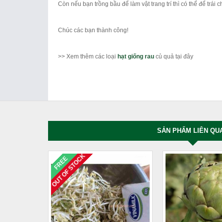
Còn nếu bạn trồng bầu để làm vật trang trí thì có thể để trái c
Chúc các bạn thành công!
>> Xem thêm các loại
hạt giống rau
củ quả tại đây
SẢN PHẨM LIÊN QU
OUT OF STOCK
FREE