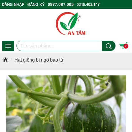
0977.087.005
ĐĂNG NHẬP
ĐĂNG KÝ
0346.403.147
ĐIỂM BÁN HÀNG
0
Hạt giống bí ngô bao tử