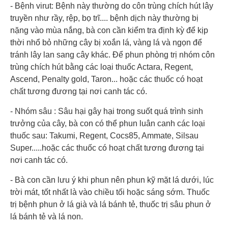
- Bệnh virut: Bệnh này thường do côn trùng chích hút lây
truyền như rầy, rệp, bọ trĩ.... bệnh dịch này thường bị
nặng vào mùa nắng, bà con cần kiểm tra định kỳ để kịp
thời nhổ bỏ những cây bị xoắn lá, vàng lá và ngọn để
tránh lây lan sang cây khác. Để phun phòng trị nhóm côn
trùng chích hút bằng các loại thuốc Actara, Regent,
Ascend, Penalty gold, Taron... hoặc các thuốc có hoạt
chất tương đương tại nơi canh tác có.
- Nhóm sâu : Sâu hại gây hại trong suốt quá trình sinh
trưởng của cây, bà con có thể phun luân canh các loại
thuốc sau: Takumi, Regent, Cocs85, Ammate, Silsau
Super.....hoặc các thuốc có hoạt chất tương đương tại
nơi canh tác có.
- Bà con cần lưu ý khi phun nên phun kỹ mặt lá dưới, lúc
trời mát, tốt nhất là vào chiều tối hoặc sáng sớm. Thuốc
trị bệnh phun ở lá già và lá bánh tẻ, thuốc trị sâu phun ở
lá bánh tẻ và lá non.