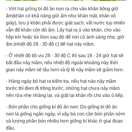
- Vớt
hạt giống
bí đỏ ăn non ra cho vào khăn bông giữ
ẩm(khăn có khả năng giữ ẩm như khăn mặt, khăn xô
giày), lưu ý khăn phải được giặt sạch, vắt nước tuy nhiên
vẫn để khăn còn đủ ẩm. Lấy hạt ra ủ vào khăn, cho vào
hộp kín hoặc túi lilon sau đó để nơi có ánh sáng nhẹ, giữ
ẩm (nhiệt độ 28 - 30 độ c) để hạt nảy mầm.
- Ở nhiệt độ tối ưu 28 - 30 độ C thì sau 18 - 24 giờ hạt sẽ
bắt đầu nảy mầm, nếu nhiệt độ ngoài khoảng này thời
gian nảy mầm sẽ lâu hơn và tỷ lệ nảy mầm sẽ giảm hơn.
- Hàng ngày bỏ hạt ra kiểm tra, nếu hạt nào nảy mầm
trước thì đem đi trồng trước, những hạt chưa nảy mầm
nên rửa nhẹ nhàng lại, và giặt lại khăn rồi cho vào ủ tiếp.
- Bón phân cho giống bí đỏ ăn non: Do giống bí đỏ ăn
non là giống ngắn ngày, vì vậy bà con cần bón phân sớm
và lượng phân bón nhiều hơn giống bí khác ở giai đoạn
đầu.