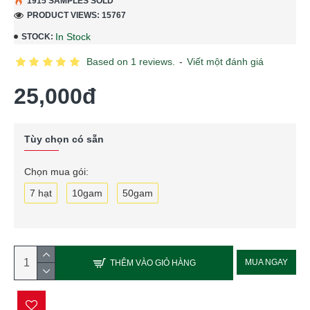
1915 SAMPLES SOLD
PRODUCT VIEWS: 15767
In Stock
STOCK:
Based on 1 reviews.
-
Viết một đánh giá
25,000đ
Tùy chọn có sẵn
Chọn mua gói:
7 hạt
10gam
50gam
MUA NGAY
THÊM VÀO GIỎ HÀNG