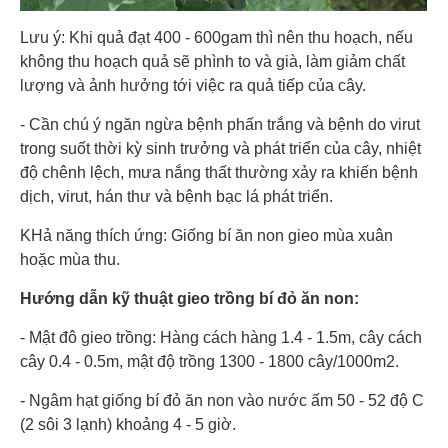
Lưu ý: Khi quả đạt 400 - 600gam thì nên thu hoạch, nếu
không thu hoạch quả sẽ phình to và già, làm giảm chất
lượng và ảnh hưởng tới việc ra quả tiếp của cây.
- Cần chú ý ngăn ngừa bệnh phấn trắng và bệnh do virut
trong suốt thời kỳ sinh trưởng và phát triển của cây, nhiệt
độ chênh lệch, mưa nắng thất thường xảy ra khiến bệnh
dịch, virut, hán thư và bệnh bạc lá phát triển.
KHả năng thích ứng: Giống bí ăn non gieo mùa xuân
hoặc mùa thu.
Hướng dẫn kỹ thuật gieo trồng bí đỏ ăn non:
- Mật đô gieo trồng: Hàng cách hàng 1.4 - 1.5m, cây cách
cây 0.4 - 0.5m, mật độ trồng 1300 - 1800 cây/1000m2.
- Ngâm hạt giống bí đỏ ăn non vào nước ấm 50 - 52 độ C
(2 sôi 3 lạnh) khoảng 4 - 5 giờ.