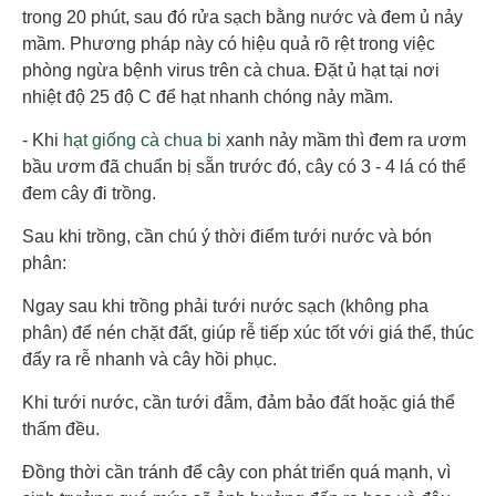
trong 20 phút, sau đó rửa sạch bằng nước và đem ủ nảy
mầm. Phương pháp này có hiệu quả rõ rệt trong việc
phòng ngừa bệnh virus trên cà chua. Đặt ủ hạt tại nơi
nhiệt độ 25 độ C để hạt nhanh chóng nảy mầm.
- Khi
hạt giống cà chua bi
xanh nảy mầm thì đem ra ươm
bầu ươm đã chuẩn bị sẵn trước đó, cây có 3 - 4 lá có thể
đem cây đi trồng.
Sau khi trồng, cần chú ý thời điểm tưới nước và bón
phân:
Ngay sau khi trồng phải tưới nước sạch (không pha
phân) để nén chặt đất, giúp rễ tiếp xúc tốt với giá thể, thúc
đẩy ra rễ nhanh và cây hồi phục.
Khi tưới nước, cần tưới đẫm, đảm bảo đất hoặc giá thể
thấm đều.
Đồng thời cần tránh để cây con phát triển quá mạnh, vì