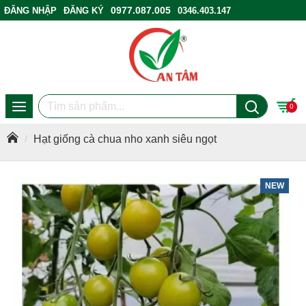
0977.087.005
ĐĂNG NHẬP
ĐĂNG KÝ
0346.403.147
ĐIỂM BÁN HÀNG
0
Hạt giống cà chua nho xanh siêu ngọt
NEW