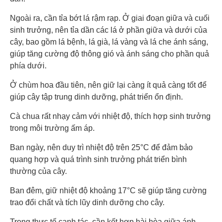
Ngoài ra, cần tỉa bớt lá rậm rạp. Ở giai đoạn giữa và cuối
sinh trưởng, nên tỉa dần các lá ở phần giữa và dưới của
cây, bao gồm lá bệnh, lá già, lá vàng và lá che ánh sáng,
giúp tăng cường độ thông gió và ánh sáng cho phần quả
phía dưới.
Ở chùm hoa đầu tiên, nên giữ lại càng ít quả càng tốt để
giúp cây tập trung dinh dưỡng, phát triển ổn định.
Cà chua rất nhạy cảm với nhiệt độ, thích hợp sinh trưởng
trong môi trường ấm áp.
Ban ngày, nên duy trì nhiệt độ trên 25°C để đảm bảo
quang hợp và quá trình sinh trưởng phát triển bình
thường của cây.
Ban đêm, giữ nhiệt độ khoảng 17°C sẽ giúp tăng cường
trao đổi chất và tích lũy dinh dưỡng cho cây.
Trong thực tế canh tác, cần kết hợp hài hòa giữa ánh