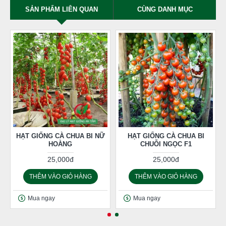
SẢN PHẨM LIÊN QUAN
CÙNG DANH MỤC
HẠT GIỐNG CÀ CHUA BI NỮ
HẠT GIỐNG CÀ CHUA BI
HOÀNG
CHUỖI NGỌC F1
25,000đ
25,000đ
THÊM VÀO GIỎ HÀNG
THÊM VÀO GIỎ HÀNG
Mua ngay
Mua ngay